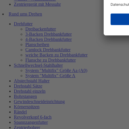
Zentriergerät mit Messuhr
Rund ums Drehen
Drehfutter
Dreibackenfutter
3-Backen Drehbankfutter
4-Backen Drehbankfutter
Planscheiben
Camlock Drehbankfutter
weiche Backen zu Drehbankfutter
Flansche zu Drehbankfutter
Schnellwechsel-Stahlhalter
System "Multifix" Größe Aa (A0)
System "Multifix" Größe A
Abstechstahl Halter
Drehstahl Sätze
Drehstahl einzeln
Bohrstangen
Gewindeschneideinrichtung
Körnerspitzen
Rändel
Revolverkopf 6-fach
Spannzangenfutter
Zentrierbohrer