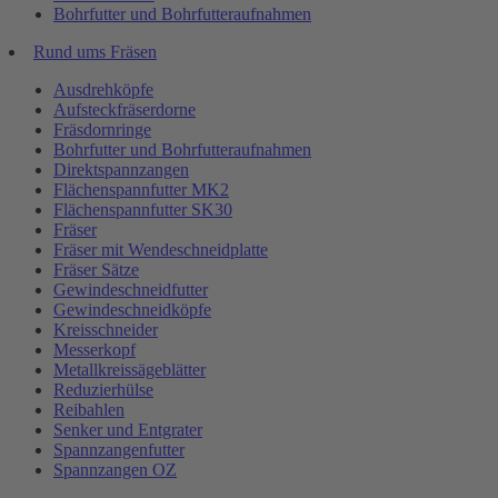
Bohrfutter und Bohrfutteraufnahmen
Rund ums Fräsen
Ausdrehköpfe
Aufsteckfräserdorne
Fräsdornringe
Bohrfutter und Bohrfutteraufnahmen
Direktspannzangen
Flächenspannfutter MK2
Flächenspannfutter SK30
Fräser
Fräser mit Wendeschneidplatte
Fräser Sätze
Gewindeschneidfutter
Gewindeschneidköpfe
Kreisschneider
Messerkopf
Metallkreissägeblätter
Reduzierhülse
Reibahlen
Senker und Entgrater
Spannzangenfutter
Spannzangen OZ