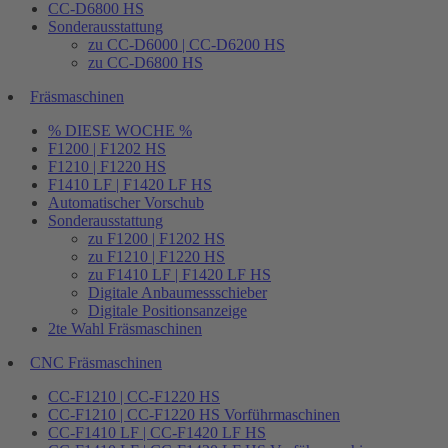
CC-D6800 HS
Sonderausstattung
zu CC-D6000 | CC-D6200 HS
zu CC-D6800 HS
Fräsmaschinen
% DIESE WOCHE %
F1200 | F1202 HS
F1210 | F1220 HS
F1410 LF | F1420 LF HS
Automatischer Vorschub
Sonderausstattung
zu F1200 | F1202 HS
zu F1210 | F1220 HS
zu F1410 LF | F1420 LF HS
Digitale Anbaumessschieber
Digitale Positionsanzeige
2te Wahl Fräsmaschinen
CNC Fräsmaschinen
CC-F1210 | CC-F1220 HS
CC-F1210 | CC-F1220 HS Vorführmaschinen
CC-F1410 LF | CC-F1420 LF HS