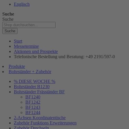
Englisch
Suche
Suche
Suche
Start
Messetermine
Aktionen und Prospekte
Telefonische Bestellung und Beratung: +49 2191/597-0
Produkte
Bohrständer + Zubehör
% DIESE WOCHE %
Bohrständer B1230
Bohrständer Fräsständer BF
BF1240
BF1242
BF1243
BF1244
2-Achsen Koordinatentische
Zubehör Funktions Erweiterungen
Zubehör Drechseln