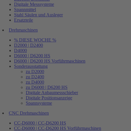
Digitale Messsysteme
Spannmittel
Stahl Säulen und Ausleger
Ersatzteile
Drehmaschinen
% DIESE WOCHE %
D2000 | D2400
D4000
D6000 | D6200 HS
D6000 | D6200 HS Vorführmaschinen
Sonderausstattung
zu D2000
zu D2400
zu D4000
zu D6000 | D6200 HS
Digitale Anbaumessschieber
Digitale Positionsanzeige
Spannsysteme
CNC Drehmaschinen
CC-D6000 | CC-D6200 HS
CC-D6000 | CC-D6200 HS Vorführmaschinen