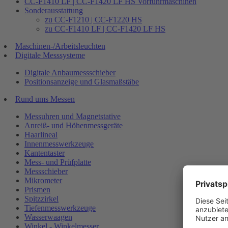
CC-F1410 LF | CC-F1420 LF HS Vorführmaschinen
Sonderausstattung
zu CC-F1210 | CC-F1220 HS
zu CC-F1410 LF | CC-F1420 LF HS
Maschinen-/Arbeitsleuchten
Digitale Messsysteme
Digitale Anbaumessschieber
Positionsanzeige und Glasmaßstäbe
Rund ums Messen
Messuhren und Magnetstative
Anreiß- und Höhenmessgeräte
Haarlineal
Innenmesswerkzeuge
Kantentaster
Mess- und Prüfplatte
Messschieber
Mikrometer
Prismen
Spitzzirkel
Tiefenmesswerkzeuge
Wasserwaagen
Winkel - Winkelmesser