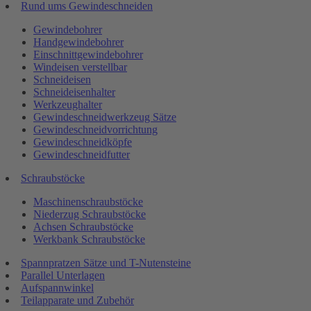
Rund ums Gewindeschneiden
Gewindebohrer
Handgewindebohrer
Einschnittgewindebohrer
Windeisen verstellbar
Schneideisen
Schneideisenhalter
Werkzeughalter
Gewindeschneidwerkzeug Sätze
Gewindeschneidvorrichtung
Gewindeschneidköpfe
Gewindeschneidfutter
Schraubstöcke
Maschinenschraubstöcke
Niederzug Schraubstöcke
Achsen Schraubstöcke
Werkbank Schraubstöcke
Spannpratzen Sätze und T-Nutensteine
Parallel Unterlagen
Aufspannwinkel
Teilapparate und Zubehör