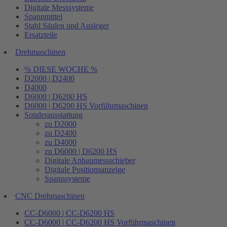
Digitale Messsysteme
Spannmittel
Stahl Säulen und Ausleger
Ersatzteile
Drehmaschinen
% DIESE WOCHE %
D2000 | D2400
D4000
D6000 | D6200 HS
D6000 | D6200 HS Vorführmaschinen
Sonderausstattung
zu D2000
zu D2400
zu D4000
zu D6000 | D6200 HS
Digitale Anbaumessschieber
Digitale Positionsanzeige
Spannsysteme
CNC Drehmaschinen
CC-D6000 | CC-D6200 HS
CC-D6000 | CC-D6200 HS Vorführmaschinen