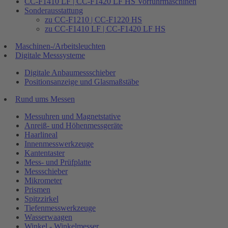
CC-F1410 LF | CC-F1420 LF HS Vorführmaschinen
Sonderausstattung
zu CC-F1210 | CC-F1220 HS
zu CC-F1410 LF | CC-F1420 LF HS
Maschinen-/Arbeitsleuchten
Digitale Messsysteme
Digitale Anbaumessschieber
Positionsanzeige und Glasmaßstäbe
Rund ums Messen
Messuhren und Magnetstative
Anreiß- und Höhenmessgeräte
Haarlineal
Innenmesswerkzeuge
Kantentaster
Mess- und Prüfplatte
Messschieber
Mikrometer
Prismen
Spitzzirkel
Tiefenmesswerkzeuge
Wasserwaagen
Winkel - Winkelmesser