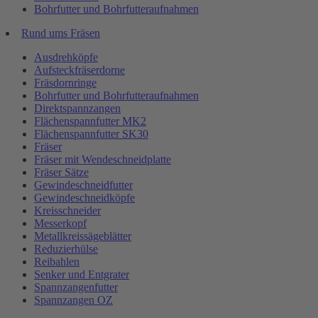
Bohrfutter und Bohrfutteraufnahmen
Rund ums Fräsen
Ausdrehköpfe
Aufsteckfräserdorne
Fräsdornringe
Bohrfutter und Bohrfutteraufnahmen
Direktspannzangen
Flächenspannfutter MK2
Flächenspannfutter SK30
Fräser
Fräser mit Wendeschneidplatte
Fräser Sätze
Gewindeschneidfutter
Gewindeschneidköpfe
Kreisschneider
Messerkopf
Metallkreissägeblätter
Reduzierhülse
Reibahlen
Senker und Entgrater
Spannzangenfutter
Spannzangen OZ