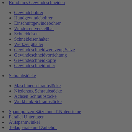
Rund ums Gewindeschneiden
Gewindebohrer
Handgewindebohrer
Einschnittgewindebohrer
Windeisen verstellbar
Schneideisen
Schneideisenhalter
Werkzeughalter
Gewindeschneidwerkzeug Sätze
Gewindeschneidvorrichtung
Gewindeschneidköpfe
Gewindeschneidfutter
Schraubstöcke
Maschinenschraubstöcke
Niederzug Schraubstöcke
Achsen Schraubstöcke
Werkbank Schraubstöcke
Spannpratzen Sätze und T-Nutensteine
Parallel Unterlagen
Aufspannwinkel
Teilapparate und Zubehör