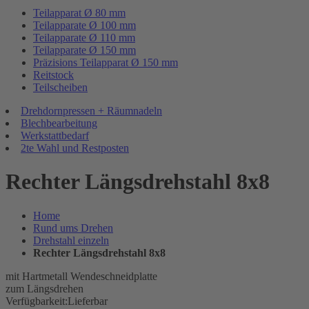
Teilapparat Ø 80 mm
Teilapparate Ø 100 mm
Teilapparate Ø 110 mm
Teilapparate Ø 150 mm
Präzisions Teilapparat Ø 150 mm
Reitstock
Teilscheiben
Drehdornpressen + Räumnadeln
Blechbearbeitung
Werkstattbedarf
2te Wahl und Restposten
Rechter Längsdrehstahl 8x8
Home
Rund ums Drehen
Drehstahl einzeln
Rechter Längsdrehstahl 8x8
mit Hartmetall Wendeschneidplatte
zum Längsdrehen
Verfügbarkeit:
Lieferbar