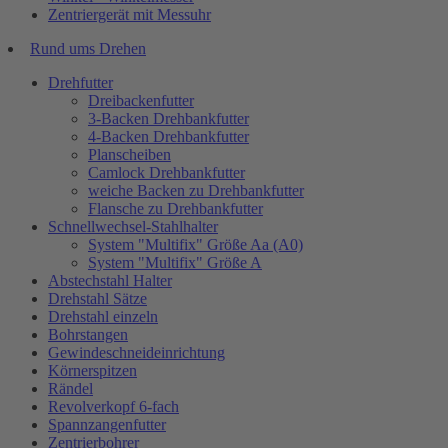
Zentriergerät mit Messuhr
Rund ums Drehen
Drehfutter
Dreibackenfutter
3-Backen Drehbankfutter
4-Backen Drehbankfutter
Planscheiben
Camlock Drehbankfutter
weiche Backen zu Drehbankfutter
Flansche zu Drehbankfutter
Schnellwechsel-Stahlhalter
System "Multifix" Größe Aa (A0)
System "Multifix" Größe A
Abstechstahl Halter
Drehstahl Sätze
Drehstahl einzeln
Bohrstangen
Gewindeschneideinrichtung
Körnerspitzen
Rändel
Revolverkopf 6-fach
Spannzangenfutter
Zentrierbohrer