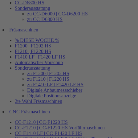
CC-D6800 HS
Sonderausstattung
zu CC-D6000 | CC-D6200 HS
zu CC-D6800 HS
Fräsmaschinen
% DIESE WOCHE %
F1200 | F1202 HS
F1210 | F1220 HS
F1410 LF | F1420 LF HS
Automatischer Vorschub
Sonderausstattung
zu F1200 | F1202 HS
zu F1210 | F1220 HS
zu F1410 LF | F1420 LF HS
Digitale Anbaumessschieber
Digitale Positionsanzeige
2te Wahl Fräsmaschinen
CNC Fräsmaschinen
CC-F1210 | CC-F1220 HS
CC-F1210 | CC-F1220 HS Vorführmaschinen
CC-F1410 LF | CC-F1420 LF HS