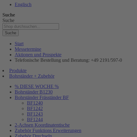
Englisch
Suche
Suche
Suche
Start
Messetermine
Aktionen und Prospekte
Telefonische Bestellung und Beratung: +49 2191/597-0
Produkte
Bohrständer + Zubehör
% DIESE WOCHE %
Bohrständer B1230
Bohrständer Fräsständer BF
BF1240
BF1242
BF1243
BF1244
2-Achsen Koordinatentische
Zubehör Funktions Erweiterungen
Zubehör Drechseln