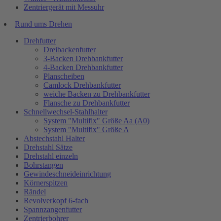
Zentriergerät mit Messuhr
Rund ums Drehen
Drehfutter
Dreibackenfutter
3-Backen Drehbankfutter
4-Backen Drehbankfutter
Planscheiben
Camlock Drehbankfutter
weiche Backen zu Drehbankfutter
Flansche zu Drehbankfutter
Schnellwechsel-Stahlhalter
System "Multifix" Größe Aa (A0)
System "Multifix" Größe A
Abstechstahl Halter
Drehstahl Sätze
Drehstahl einzeln
Bohrstangen
Gewindeschneideinrichtung
Körnerspitzen
Rändel
Revolverkopf 6-fach
Spannzangenfutter
Zentrierbohrer