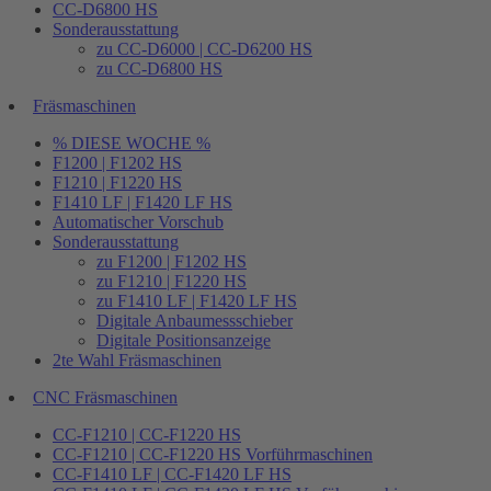
CC-D6800 HS
Sonderausstattung
zu CC-D6000 | CC-D6200 HS
zu CC-D6800 HS
Fräsmaschinen
% DIESE WOCHE %
F1200 | F1202 HS
F1210 | F1220 HS
F1410 LF | F1420 LF HS
Automatischer Vorschub
Sonderausstattung
zu F1200 | F1202 HS
zu F1210 | F1220 HS
zu F1410 LF | F1420 LF HS
Digitale Anbaumessschieber
Digitale Positionsanzeige
2te Wahl Fräsmaschinen
CNC Fräsmaschinen
CC-F1210 | CC-F1220 HS
CC-F1210 | CC-F1220 HS Vorführmaschinen
CC-F1410 LF | CC-F1420 LF HS