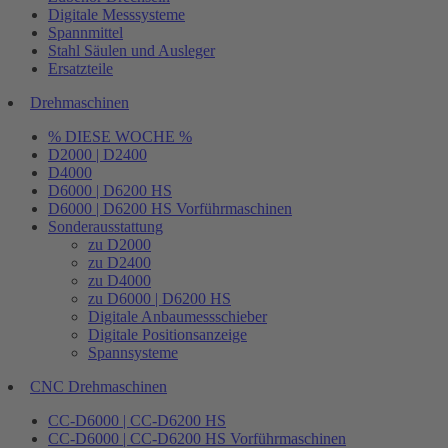
Digitale Messsysteme
Spannmittel
Stahl Säulen und Ausleger
Ersatzteile
Drehmaschinen
% DIESE WOCHE %
D2000 | D2400
D4000
D6000 | D6200 HS
D6000 | D6200 HS Vorführmaschinen
Sonderausstattung
zu D2000
zu D2400
zu D4000
zu D6000 | D6200 HS
Digitale Anbaumessschieber
Digitale Positionsanzeige
Spannsysteme
CNC Drehmaschinen
CC-D6000 | CC-D6200 HS
CC-D6000 | CC-D6200 HS Vorführmaschinen