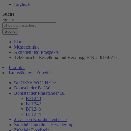
Englisch
Suche
Suche
Suche
Start
Messetermine
Aktionen und Prospekte
Telefonische Bestellung und Beratung: +49 2191/597-0
Produkte
Bohrständer + Zubehör
% DIESE WOCHE %
Bohrständer B1230
Bohrständer Fräsständer BF
BF1240
BF1242
BF1243
BF1244
2-Achsen Koordinatentische
Zubehör Funktions Erweiterungen
Zubehör Drechseln