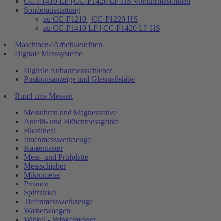
CC-F1410 LF | CC-F1420 LF HS Vorführmaschinen
Sonderausstattung
zu CC-F1210 | CC-F1220 HS
zu CC-F1410 LF | CC-F1420 LF HS
Maschinen-/Arbeitsleuchten
Digitale Messsysteme
Digitale Anbaumessschieber
Positionsanzeige und Glasmaßstäbe
Rund ums Messen
Messuhren und Magnetstative
Anreiß- und Höhenmessgeräte
Haarlineal
Innenmesswerkzeuge
Kantentaster
Mess- und Prüfplatte
Messschieber
Mikrometer
Prismen
Spitzzirkel
Tiefenmesswerkzeuge
Wasserwaagen
Winkel - Winkelmesser