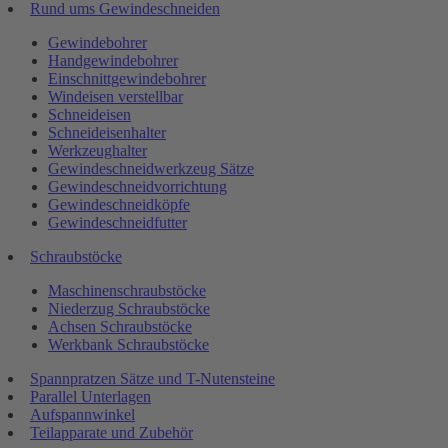
Rund ums Gewindeschneiden
Gewindebohrer
Handgewindebohrer
Einschnittgewindebohrer
Windeisen verstellbar
Schneideisen
Schneideisenhalter
Werkzeughalter
Gewindeschneidwerkzeug Sätze
Gewindeschneidvorrichtung
Gewindeschneidköpfe
Gewindeschneidfutter
Schraubstöcke
Maschinenschraubstöcke
Niederzug Schraubstöcke
Achsen Schraubstöcke
Werkbank Schraubstöcke
Spannpratzen Sätze und T-Nutensteine
Parallel Unterlagen
Aufspannwinkel
Teilapparate und Zubehör