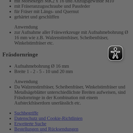
mit Morsekegel MK2 x 16 und Anzugsgewinde M10
mit Fräseranzugsschraube und Passfeder
für Fräser mit Längs- und Quernut
gehärtet und geschliffen
Anwendung
zur Aufnahme aller Fräswerkzeuge mit Aufnahmebohrung Ø
16 mm wie z.B. Walzenstirnfräser, Scheibenfräser,
Winkelstirnfräser etc.
Fräsdornringe
Aufnahmebohrung Ø 16 mm
Breite 1 - 2 - 5 - 10 und 20 mm
Anwendung
Da Walzenstirnfräser, Scheibenfräser, Winkelstirnfräser und
Metallsägeblätter unterschiedlichste Breiten aufweisen, sind
Fräsdornringe in der Kombination mit einem
Aufsteckfräserdorn unerlässlich etc.
Suchbegriffe
Datenschutz und Cookie-Richtlinien
Erweiterte Suche
Bestellungen und Rücksendungen