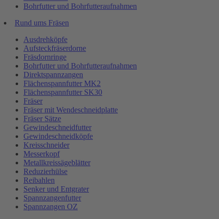
Bohrfutter und Bohrfutteraufnahmen
Rund ums Fräsen
Ausdrehköpfe
Aufsteckfräserdorne
Fräsdornringe
Bohrfutter und Bohrfutteraufnahmen
Direktspannzangen
Flächenspannfutter MK2
Flächenspannfutter SK30
Fräser
Fräser mit Wendeschneidplatte
Fräser Sätze
Gewindeschneidfutter
Gewindeschneidköpfe
Kreisschneider
Messerkopf
Metallkreissägeblätter
Reduzierhülse
Reibahlen
Senker und Entgrater
Spannzangenfutter
Spannzangen OZ