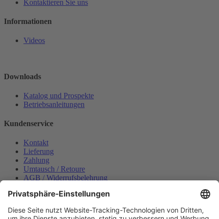
Kontaktieren Sie uns
Informationen
Videos
Downloads
Katalog und Prospekte
Betriebsanleitungen
Kundenservice
Kontakt
Lieferung
Zahlung
Umtausch / Retoure
AGB / Widerrufsbelehrung
Onlinesupport
Datenschutzerklärung
Impressum
Bestellung widerrufen