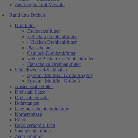
Zentriergerät mit Messuhr
Rund ums Drehen
Drehfutter
Dreibackenfutter
3-Backen Drehbankfutter
4-Backen Drehbankfutter
Planscheiben
Camlock Drehbankfutter
weiche Backen zu Drehbankfutter
Flansche zu Drehbankfutter
Schnellwechsel-Stahlhalter
System "Multifix" Größe Aa (A0)
System "Multifix" Größe A
Abstechstahl Halter
Drehstahl Sätze
Drehstahl einzeln
Bohrstangen
Gewindeschneideinrichtung
Körnerspitzen
Rändel
Revolverkopf 6-fach
Spannzangenfutter
Zentrierbohrer