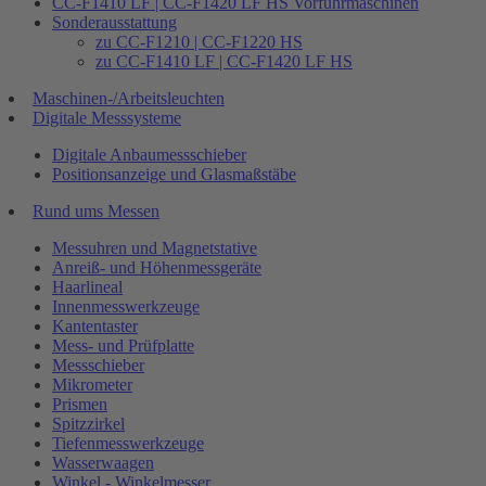
CC-F1410 LF | CC-F1420 LF HS Vorführmaschinen
Sonderausstattung
zu CC-F1210 | CC-F1220 HS
zu CC-F1410 LF | CC-F1420 LF HS
Maschinen-/Arbeitsleuchten
Digitale Messsysteme
Digitale Anbaumessschieber
Positionsanzeige und Glasmaßstäbe
Rund ums Messen
Messuhren und Magnetstative
Anreiß- und Höhenmessgeräte
Haarlineal
Innenmesswerkzeuge
Kantentaster
Mess- und Prüfplatte
Messschieber
Mikrometer
Prismen
Spitzzirkel
Tiefenmesswerkzeuge
Wasserwaagen
Winkel - Winkelmesser