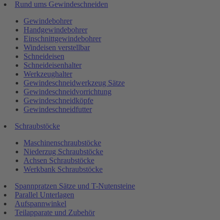
Rund ums Gewindeschneiden
Gewindebohrer
Handgewindebohrer
Einschnittgewindebohrer
Windeisen verstellbar
Schneideisen
Schneideisenhalter
Werkzeughalter
Gewindeschneidwerkzeug Sätze
Gewindeschneidvorrichtung
Gewindeschneidköpfe
Gewindeschneidfutter
Schraubstöcke
Maschinenschraubstöcke
Niederzug Schraubstöcke
Achsen Schraubstöcke
Werkbank Schraubstöcke
Spannpratzen Sätze und T-Nutensteine
Parallel Unterlagen
Aufspannwinkel
Teilapparate und Zubehör