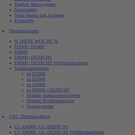
Digitale Messsysteme
Spannmittel
Stahl Säulen und Ausleger
Ersatzteile
Drehmaschinen
% DIESE WOCHE %
D2000 | D2400
D4000
D6000 | D6200 HS
D6000 | D6200 HS Vorführmaschinen
Sonderausstattung
zu D2000
zu D2400
zu D4000
zu D6000 | D6200 HS
Digitale Anbaumessschieber
Digitale Positionsanzeige
Spannsysteme
CNC Drehmaschinen
CC-D6000 | CC-D6200 HS
CC-D6000 | CC-D6200 HS Vorführmaschinen