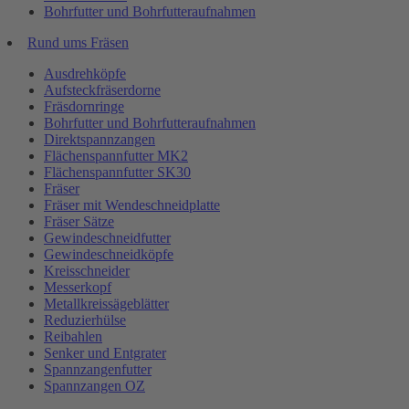
Bohrfutter und Bohrfutteraufnahmen
Rund ums Fräsen
Ausdrehköpfe
Aufsteckfräserdorne
Fräsdornringe
Bohrfutter und Bohrfutteraufnahmen
Direktspannzangen
Flächenspannfutter MK2
Flächenspannfutter SK30
Fräser
Fräser mit Wendeschneidplatte
Fräser Sätze
Gewindeschneidfutter
Gewindeschneidköpfe
Kreisschneider
Messerkopf
Metallkreissägeblätter
Reduzierhülse
Reibahlen
Senker und Entgrater
Spannzangenfutter
Spannzangen OZ