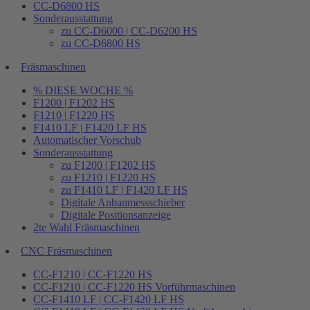
CC-D6800 HS
Sonderausstattung
zu CC-D6000 | CC-D6200 HS
zu CC-D6800 HS
Fräsmaschinen
% DIESE WOCHE %
F1200 | F1202 HS
F1210 | F1220 HS
F1410 LF | F1420 LF HS
Automatischer Vorschub
Sonderausstattung
zu F1200 | F1202 HS
zu F1210 | F1220 HS
zu F1410 LF | F1420 LF HS
Digitale Anbaumessschieber
Digitale Positionsanzeige
2te Wahl Fräsmaschinen
CNC Fräsmaschinen
CC-F1210 | CC-F1220 HS
CC-F1210 | CC-F1220 HS Vorführmaschinen
CC-F1410 LF | CC-F1420 LF HS