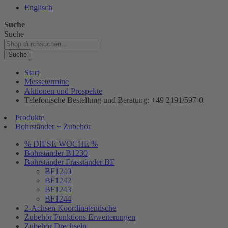
Englisch
Suche
Suche
Suche
Start
Messetermine
Aktionen und Prospekte
Telefonische Bestellung und Beratung: +49 2191/597-0
Produkte
Bohrständer + Zubehör
% DIESE WOCHE %
Bohrständer B1230
Bohrständer Fräsständer BF
BF1240
BF1242
BF1243
BF1244
2-Achsen Koordinatentische
Zubehör Funktions Erweiterungen
Zubehör Drechseln