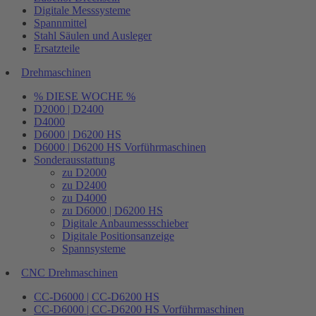
Digitale Messsysteme
Spannmittel
Stahl Säulen und Ausleger
Ersatzteile
Drehmaschinen
% DIESE WOCHE %
D2000 | D2400
D4000
D6000 | D6200 HS
D6000 | D6200 HS Vorführmaschinen
Sonderausstattung
zu D2000
zu D2400
zu D4000
zu D6000 | D6200 HS
Digitale Anbaumessschieber
Digitale Positionsanzeige
Spannsysteme
CNC Drehmaschinen
CC-D6000 | CC-D6200 HS
CC-D6000 | CC-D6200 HS Vorführmaschinen