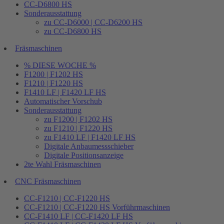
CC-D6800 HS
Sonderausstattung
zu CC-D6000 | CC-D6200 HS
zu CC-D6800 HS
Fräsmaschinen
% DIESE WOCHE %
F1200 | F1202 HS
F1210 | F1220 HS
F1410 LF | F1420 LF HS
Automatischer Vorschub
Sonderausstattung
zu F1200 | F1202 HS
zu F1210 | F1220 HS
zu F1410 LF | F1420 LF HS
Digitale Anbaumessschieber
Digitale Positionsanzeige
2te Wahl Fräsmaschinen
CNC Fräsmaschinen
CC-F1210 | CC-F1220 HS
CC-F1210 | CC-F1220 HS Vorführmaschinen
CC-F1410 LF | CC-F1420 LF HS