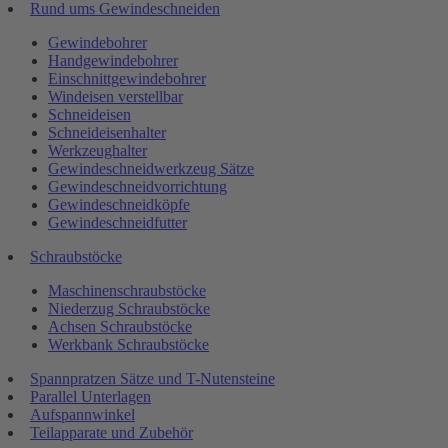
Rund ums Gewindeschneiden
Gewindebohrer
Handgewindebohrer
Einschnittgewindebohrer
Windeisen verstellbar
Schneideisen
Schneideisenhalter
Werkzeughalter
Gewindeschneidwerkzeug Sätze
Gewindeschneidvorrichtung
Gewindeschneidköpfe
Gewindeschneidfutter
Schraubstöcke
Maschinenschraubstöcke
Niederzug Schraubstöcke
Achsen Schraubstöcke
Werkbank Schraubstöcke
Spannpratzen Sätze und T-Nutensteine
Parallel Unterlagen
Aufspannwinkel
Teilapparate und Zubehör