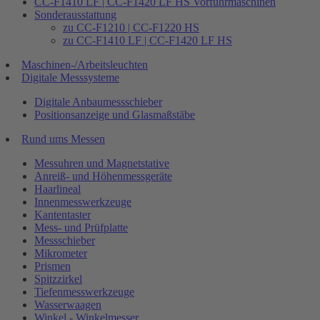
CC-F1410 LF | CC-F1420 LF HS Vorführmaschinen
Sonderausstattung
zu CC-F1210 | CC-F1220 HS
zu CC-F1410 LF | CC-F1420 LF HS
Maschinen-/Arbeitsleuchten
Digitale Messsysteme
Digitale Anbaumessschieber
Positionsanzeige und Glasmaßstäbe
Rund ums Messen
Messuhren und Magnetstative
Anreiß- und Höhenmessgeräte
Haarlineal
Innenmesswerkzeuge
Kantentaster
Mess- und Prüfplatte
Messschieber
Mikrometer
Prismen
Spitzzirkel
Tiefenmesswerkzeuge
Wasserwaagen
Winkel - Winkelmesser