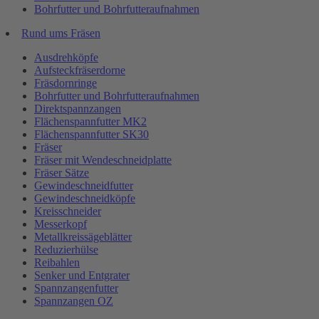
Bohrfutter und Bohrfutteraufnahmen
Rund ums Fräsen
Ausdrehköpfe
Aufsteckfräserdorne
Fräsdornringe
Bohrfutter und Bohrfutteraufnahmen
Direktspannzangen
Flächenspannfutter MK2
Flächenspannfutter SK30
Fräser
Fräser mit Wendeschneidplatte
Fräser Sätze
Gewindeschneidfutter
Gewindeschneidköpfe
Kreisschneider
Messerkopf
Metallkreissägeblätter
Reduzierhülse
Reibahlen
Senker und Entgrater
Spannzangenfutter
Spannzangen OZ