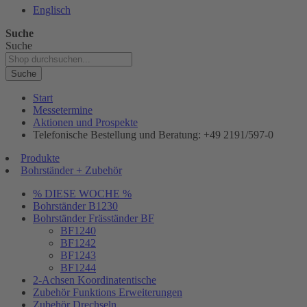
Englisch
Suche
Suche
Suche
Start
Messetermine
Aktionen und Prospekte
Telefonische Bestellung und Beratung: +49 2191/597-0
Produkte
Bohrständer + Zubehör
% DIESE WOCHE %
Bohrständer B1230
Bohrständer Fräsständer BF
BF1240
BF1242
BF1243
BF1244
2-Achsen Koordinatentische
Zubehör Funktions Erweiterungen
Zubehör Drechseln