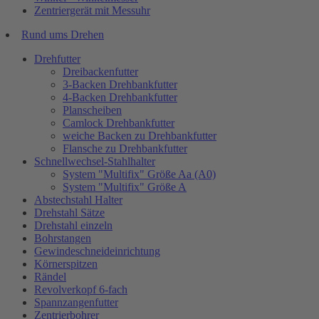
Zentriergerät mit Messuhr
Rund ums Drehen
Drehfutter
Dreibackenfutter
3-Backen Drehbankfutter
4-Backen Drehbankfutter
Planscheiben
Camlock Drehbankfutter
weiche Backen zu Drehbankfutter
Flansche zu Drehbankfutter
Schnellwechsel-Stahlhalter
System "Multifix" Größe Aa (A0)
System "Multifix" Größe A
Abstechstahl Halter
Drehstahl Sätze
Drehstahl einzeln
Bohrstangen
Gewindeschneideinrichtung
Körnerspitzen
Rändel
Revolverkopf 6-fach
Spannzangenfutter
Zentrierbohrer