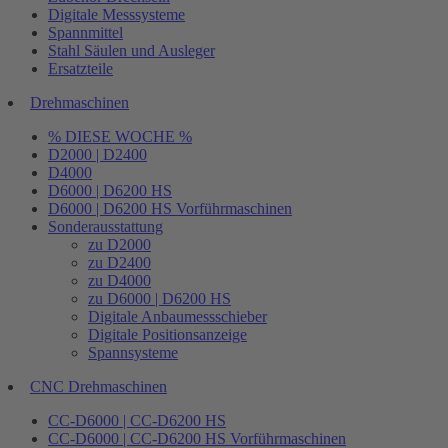
Digitale Messsysteme
Spannmittel
Stahl Säulen und Ausleger
Ersatzteile
Drehmaschinen
% DIESE WOCHE %
D2000 | D2400
D4000
D6000 | D6200 HS
D6000 | D6200 HS Vorführmaschinen
Sonderausstattung
zu D2000
zu D2400
zu D4000
zu D6000 | D6200 HS
Digitale Anbaumessschieber
Digitale Positionsanzeige
Spannsysteme
CNC Drehmaschinen
CC-D6000 | CC-D6200 HS
CC-D6000 | CC-D6200 HS Vorführmaschinen