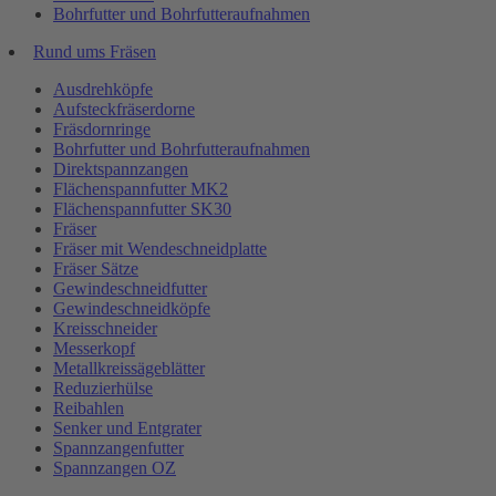
Bohrfutter und Bohrfutteraufnahmen
Rund ums Fräsen
Ausdrehköpfe
Aufsteckfräserdorne
Fräsdornringe
Bohrfutter und Bohrfutteraufnahmen
Direktspannzangen
Flächenspannfutter MK2
Flächenspannfutter SK30
Fräser
Fräser mit Wendeschneidplatte
Fräser Sätze
Gewindeschneidfutter
Gewindeschneidköpfe
Kreisschneider
Messerkopf
Metallkreissägeblätter
Reduzierhülse
Reibahlen
Senker und Entgrater
Spannzangenfutter
Spannzangen OZ