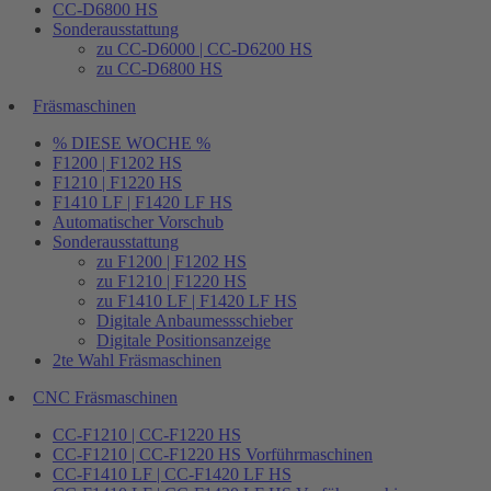
CC-D6800 HS
Sonderausstattung
zu CC-D6000 | CC-D6200 HS
zu CC-D6800 HS
Fräsmaschinen
% DIESE WOCHE %
F1200 | F1202 HS
F1210 | F1220 HS
F1410 LF | F1420 LF HS
Automatischer Vorschub
Sonderausstattung
zu F1200 | F1202 HS
zu F1210 | F1220 HS
zu F1410 LF | F1420 LF HS
Digitale Anbaumessschieber
Digitale Positionsanzeige
2te Wahl Fräsmaschinen
CNC Fräsmaschinen
CC-F1210 | CC-F1220 HS
CC-F1210 | CC-F1220 HS Vorführmaschinen
CC-F1410 LF | CC-F1420 LF HS