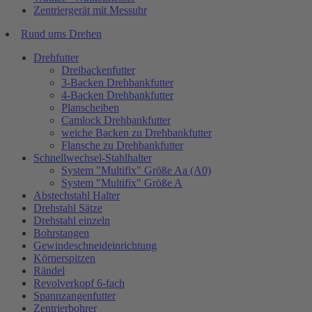
Zentriergerät mit Messuhr
Rund ums Drehen
Drehfutter
Dreibackenfutter
3-Backen Drehbankfutter
4-Backen Drehbankfutter
Planscheiben
Camlock Drehbankfutter
weiche Backen zu Drehbankfutter
Flansche zu Drehbankfutter
Schnellwechsel-Stahlhalter
System "Multifix" Größe Aa (A0)
System "Multifix" Größe A
Abstechstahl Halter
Drehstahl Sätze
Drehstahl einzeln
Bohrstangen
Gewindeschneideinrichtung
Körnerspitzen
Rändel
Revolverkopf 6-fach
Spannzangenfutter
Zentrierbohrer