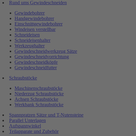
Rund ums Gewindeschneiden
Gewindebohrer
Handgewindebohrer
Einschnittgewindebohrer
Windeisen verstellbar
Schneideisen
Schneideisenhalter
Werkzeughalter
Gewindeschneidwerkzeug Sätze
Gewindeschneidvorrichtung
Gewindeschneidköpfe
Gewindeschneidfutter
Schraubstöcke
Maschinenschraubstöcke
Niederzug Schraubstöcke
Achsen Schraubstöcke
Werkbank Schraubstöcke
Spannpratzen Sätze und T-Nutensteine
Parallel Unterlagen
Aufspannwinkel
Teilapparate und Zubehör