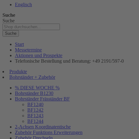
Englisch
Suche
Suche
Suche
Start
Messetermine
Aktionen und Prospekte
Telefonische Bestellung und Beratung: +49 2191/597-0
Produkte
Bohrständer + Zubehör
% DIESE WOCHE %
Bohrständer B1230
Bohrständer Fräsständer BF
BF1240
BF1242
BF1243
BF1244
2-Achsen Koordinatentische
Zubehör Funktions Erweiterungen
Zubehör Drechseln