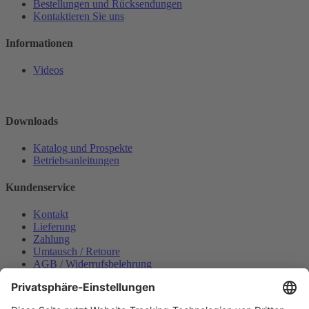
Bestellungen und Rücksendungen
Kontaktieren Sie uns
Informationen
Videos
Downloads
Katalog und Prospekte
Betriebsanleitungen
Kundenservice
Kontakt
Lieferung
Zahlung
Umtausch / Retoure
AGB / Widerrufsbelehrung
Onlinesupport
Datenschutzerklärung
Impressum