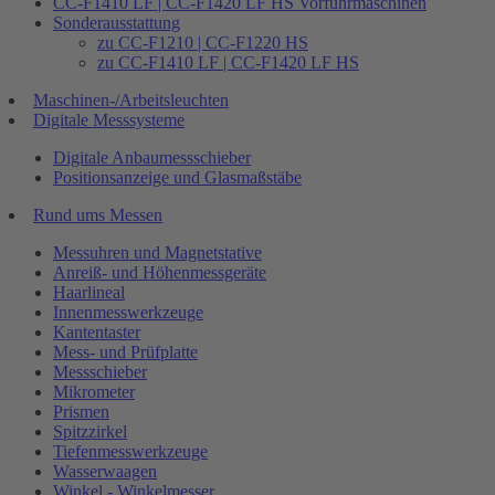
CC-F1410 LF | CC-F1420 LF HS Vorführmaschinen
Sonderausstattung
zu CC-F1210 | CC-F1220 HS
zu CC-F1410 LF | CC-F1420 LF HS
Maschinen-/Arbeitsleuchten
Digitale Messsysteme
Digitale Anbaumessschieber
Positionsanzeige und Glasmaßstäbe
Rund ums Messen
Messuhren und Magnetstative
Anreiß- und Höhenmessgeräte
Haarlineal
Innenmesswerkzeuge
Kantentaster
Mess- und Prüfplatte
Messschieber
Mikrometer
Prismen
Spitzzirkel
Tiefenmesswerkzeuge
Wasserwaagen
Winkel - Winkelmesser