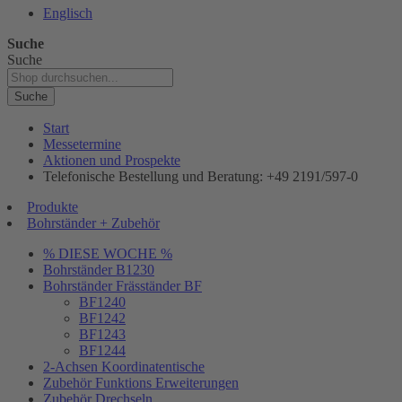
Englisch
Suche
Suche
Suche
Start
Messetermine
Aktionen und Prospekte
Telefonische Bestellung und Beratung: +49 2191/597-0
Produkte
Bohrständer + Zubehör
% DIESE WOCHE %
Bohrständer B1230
Bohrständer Fräsständer BF
BF1240
BF1242
BF1243
BF1244
2-Achsen Koordinatentische
Zubehör Funktions Erweiterungen
Zubehör Drechseln