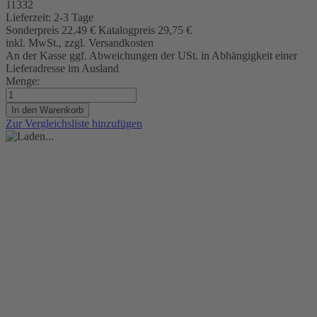
11332
Lieferzeit:
2-3 Tage
Sonderpreis
22,49 €
Katalogpreis
29,75 €
inkl. MwSt., zzgl. Versandkosten
An der Kasse ggf. Abweichungen der USt. in Abhängigkeit einer
Lieferadresse im Ausland
Menge:
In den Warenkorb
Zur Vergleichsliste hinzufügen