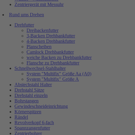
Zentriergerät mit Messuhr
Rund ums Drehen
Drehfutter
Dreibackenfutter
3-Backen Drehbankfutter
4-Backen Drehbankfutter
Planscheiben
Camlock Drehbankfutter
weiche Backen zu Drehbankfutter
Flansche zu Drehbankfutter
Schnellwechsel-Stahlhalter
System "Multifix" Größe Aa (A0)
System "Multifix" Größe A
Abstechstahl Halter
Drehstahl Sätze
Drehstahl einzeln
Bohrstangen
Gewindeschneideinrichtung
Körnerspitzen
Rändel
Revolverkopf 6-fach
Spannzangenfutter
Zentrierbohrer