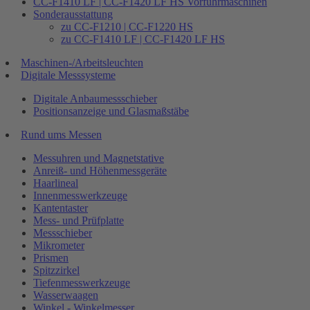
CC-F1410 LF | CC-F1420 LF HS Vorführmaschinen
Sonderausstattung
zu CC-F1210 | CC-F1220 HS
zu CC-F1410 LF | CC-F1420 LF HS
Maschinen-/Arbeitsleuchten
Digitale Messsysteme
Digitale Anbaumessschieber
Positionsanzeige und Glasmaßstäbe
Rund ums Messen
Messuhren und Magnetstative
Anreiß- und Höhenmessgeräte
Haarlineal
Innenmesswerkzeuge
Kantentaster
Mess- und Prüfplatte
Messschieber
Mikrometer
Prismen
Spitzzirkel
Tiefenmesswerkzeuge
Wasserwaagen
Winkel - Winkelmesser