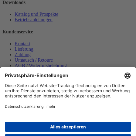
Downloads
Katalog und Prospekte
Betriebsanleitungen
Kundenservice
Kontakt
Lieferung
Zahlung
Umtausch / Retoure
AGB / Widerrufsbelehrung
Onlinesupport
Datenschutzerklärung
Impressum
Bestellung widerrufen
Mein konto
Anmelden
Warenkorb anzeigen
Zahlungsmöglichkeiten