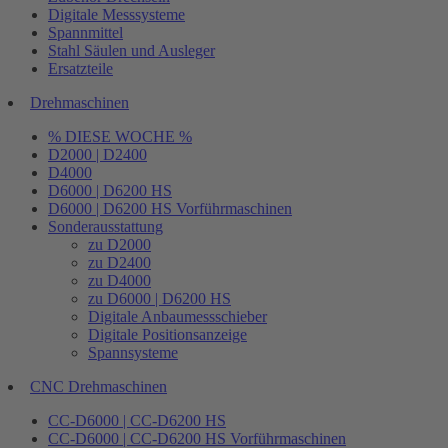
Digitale Messsysteme
Spannmittel
Stahl Säulen und Ausleger
Ersatzteile
Drehmaschinen
% DIESE WOCHE %
D2000 | D2400
D4000
D6000 | D6200 HS
D6000 | D6200 HS Vorführmaschinen
Sonderausstattung
zu D2000
zu D2400
zu D4000
zu D6000 | D6200 HS
Digitale Anbaumessschieber
Digitale Positionsanzeige
Spannsysteme
CNC Drehmaschinen
CC-D6000 | CC-D6200 HS
CC-D6000 | CC-D6200 HS Vorführmaschinen