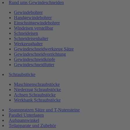
Rund ums Gewindeschneiden
Gewindebohrer
Handgewindebohrer
Einschnittgewindebohrer
Windeisen verstellbar
Schneideisen
Schneideisenhalter
Werkzeughalter
Gewindeschneidwerkzeug Sätze
Gewindeschneidvorrichtung
Gewindeschneidköpfe
Gewindeschneidfutter
Schraubstöcke
Maschinenschraubstöcke
Niederzug Schraubstöcke
Achsen Schraubstöcke
Werkbank Schraubstöcke
Spannpratzen Sätze und T-Nutensteine
Parallel Unterlagen
Aufspannwinkel
Teilapparate und Zubehör