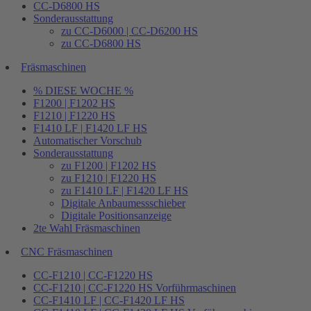
CC-D6800 HS
Sonderausstattung
zu CC-D6000 | CC-D6200 HS
zu CC-D6800 HS
Fräsmaschinen
% DIESE WOCHE %
F1200 | F1202 HS
F1210 | F1220 HS
F1410 LF | F1420 LF HS
Automatischer Vorschub
Sonderausstattung
zu F1200 | F1202 HS
zu F1210 | F1220 HS
zu F1410 LF | F1420 LF HS
Digitale Anbaumessschieber
Digitale Positionsanzeige
2te Wahl Fräsmaschinen
CNC Fräsmaschinen
CC-F1210 | CC-F1220 HS
CC-F1210 | CC-F1220 HS Vorführmaschinen
CC-F1410 LF | CC-F1420 LF HS