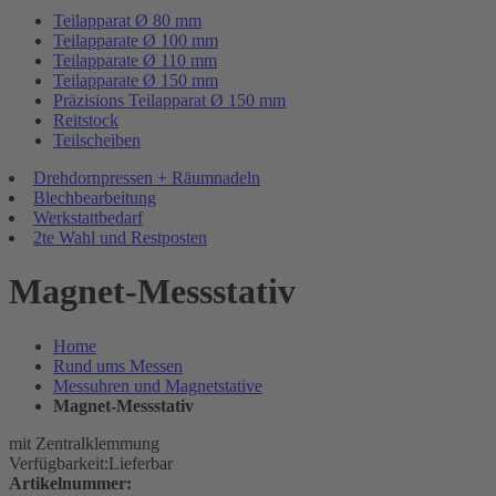
Teilapparat Ø 80 mm
Teilapparate Ø 100 mm
Teilapparate Ø 110 mm
Teilapparate Ø 150 mm
Präzisions Teilapparat Ø 150 mm
Reitstock
Teilscheiben
Drehdornpressen + Räumnadeln
Blechbearbeitung
Werkstattbedarf
2te Wahl und Restposten
Magnet-Messstativ
Home
Rund ums Messen
Messuhren und Magnetstative
Magnet-Messstativ
mit Zentralklemmung
Verfügbarkeit:
Lieferbar
Artikelnummer: