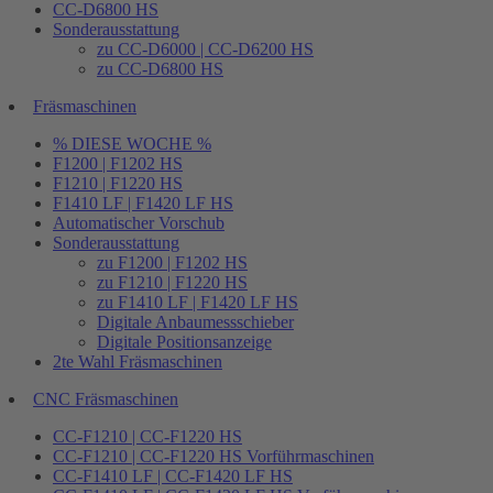
CC-D6800 HS
Sonderausstattung
zu CC-D6000 | CC-D6200 HS
zu CC-D6800 HS
Fräsmaschinen
% DIESE WOCHE %
F1200 | F1202 HS
F1210 | F1220 HS
F1410 LF | F1420 LF HS
Automatischer Vorschub
Sonderausstattung
zu F1200 | F1202 HS
zu F1210 | F1220 HS
zu F1410 LF | F1420 LF HS
Digitale Anbaumessschieber
Digitale Positionsanzeige
2te Wahl Fräsmaschinen
CNC Fräsmaschinen
CC-F1210 | CC-F1220 HS
CC-F1210 | CC-F1220 HS Vorführmaschinen
CC-F1410 LF | CC-F1420 LF HS