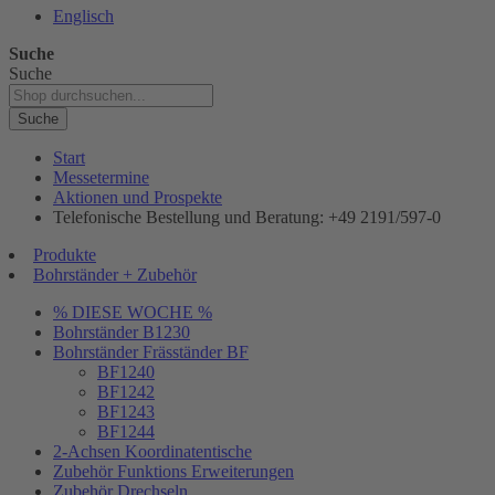
Englisch
Suche
Suche
Suche
Start
Messetermine
Aktionen und Prospekte
Telefonische Bestellung und Beratung: +49 2191/597-0
Produkte
Bohrständer + Zubehör
% DIESE WOCHE %
Bohrständer B1230
Bohrständer Fräsständer BF
BF1240
BF1242
BF1243
BF1244
2-Achsen Koordinatentische
Zubehör Funktions Erweiterungen
Zubehör Drechseln