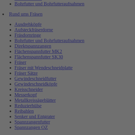
Bohrfutter und Bohrfutteraufnahmen
Rund ums Fräsen
Ausdrehköpfe
Aufsteckfräserdorne
Fräsdornringe
Bohrfutter und Bohrfutteraufnahmen
Direktspannzangen
Flächenspannfutter MK2
Flächenspannfutter SK30
Fräser
Fräser mit Wendeschneidplatte
Fräser Sätze
Gewindeschneidfutter
Gewindeschneidköpfe
Kreisschneider
Messerkopf
Metallkreissägeblätter
Reduzierhülse
Reibahlen
Senker und Entgrater
Spannzangenfutter
Spannzangen OZ