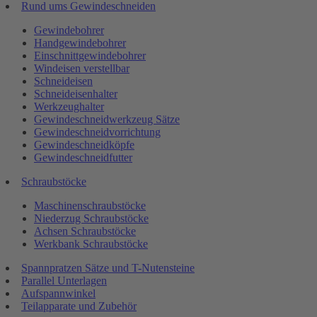
Rund ums Gewindeschneiden
Gewindebohrer
Handgewindebohrer
Einschnittgewindebohrer
Windeisen verstellbar
Schneideisen
Schneideisenhalter
Werkzeughalter
Gewindeschneidwerkzeug Sätze
Gewindeschneidvorrichtung
Gewindeschneidköpfe
Gewindeschneidfutter
Schraubstöcke
Maschinenschraubstöcke
Niederzug Schraubstöcke
Achsen Schraubstöcke
Werkbank Schraubstöcke
Spannpratzen Sätze und T-Nutensteine
Parallel Unterlagen
Aufspannwinkel
Teilapparate und Zubehör