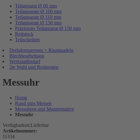
Teilapparat Ø 80 mm
Teilapparate Ø 100 mm
Teilapparate Ø 110 mm
Teilapparate Ø 150 mm
Präzisions Teilapparat Ø 150 mm
Reitstock
Teilscheiben
Drehdornpressen + Räumnadeln
Blechbearbeitung
Werkstattbedarf
2te Wahl und Restposten
Messuhr
Home
Rund ums Messen
Messuhren und Magnetstative
Messuhr
Verfügbarkeit:
Lieferbar
Artikelnummer:
11334