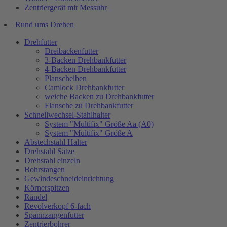
Zentriergerät mit Messuhr
Rund ums Drehen
Drehfutter
Dreibackenfutter
3-Backen Drehbankfutter
4-Backen Drehbankfutter
Planscheiben
Camlock Drehbankfutter
weiche Backen zu Drehbankfutter
Flansche zu Drehbankfutter
Schnellwechsel-Stahlhalter
System "Multifix" Größe Aa (A0)
System "Multifix" Größe A
Abstechstahl Halter
Drehstahl Sätze
Drehstahl einzeln
Bohrstangen
Gewindeschneideinrichtung
Körnerspitzen
Rändel
Revolverkopf 6-fach
Spannzangenfutter
Zentrierbohrer