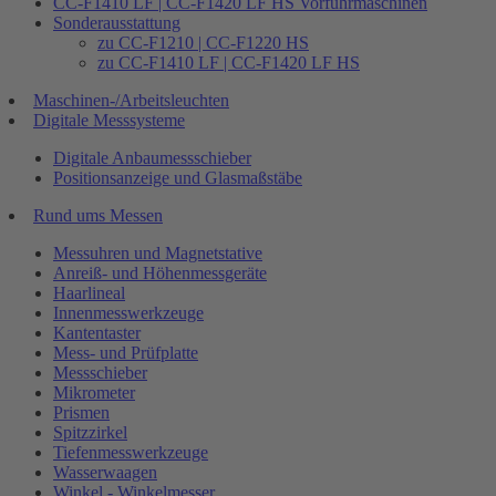
CC-F1410 LF | CC-F1420 LF HS Vorführmaschinen
Sonderausstattung
zu CC-F1210 | CC-F1220 HS
zu CC-F1410 LF | CC-F1420 LF HS
Maschinen-/Arbeitsleuchten
Digitale Messsysteme
Digitale Anbaumessschieber
Positionsanzeige und Glasmaßstäbe
Rund ums Messen
Messuhren und Magnetstative
Anreiß- und Höhenmessgeräte
Haarlineal
Innenmesswerkzeuge
Kantentaster
Mess- und Prüfplatte
Messschieber
Mikrometer
Prismen
Spitzzirkel
Tiefenmesswerkzeuge
Wasserwaagen
Winkel - Winkelmesser