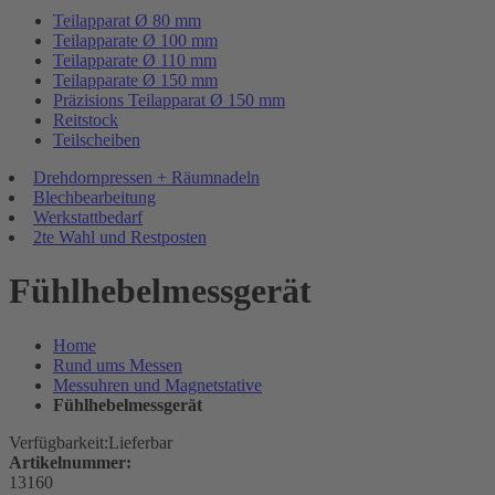
Teilapparat Ø 80 mm
Teilapparate Ø 100 mm
Teilapparate Ø 110 mm
Teilapparate Ø 150 mm
Präzisions Teilapparat Ø 150 mm
Reitstock
Teilscheiben
Drehdornpressen + Räumnadeln
Blechbearbeitung
Werkstattbedarf
2te Wahl und Restposten
Fühlhebelmessgerät
Home
Rund ums Messen
Messuhren und Magnetstative
Fühlhebelmessgerät
Verfügbarkeit:
Lieferbar
Artikelnummer:
13160