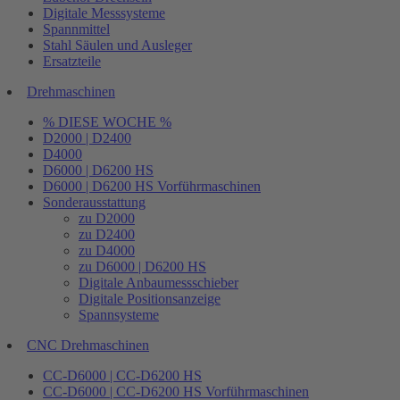
Digitale Messsysteme
Spannmittel
Stahl Säulen und Ausleger
Ersatzteile
Drehmaschinen
% DIESE WOCHE %
D2000 | D2400
D4000
D6000 | D6200 HS
D6000 | D6200 HS Vorführmaschinen
Sonderausstattung
zu D2000
zu D2400
zu D4000
zu D6000 | D6200 HS
Digitale Anbaumessschieber
Digitale Positionsanzeige
Spannsysteme
CNC Drehmaschinen
CC-D6000 | CC-D6200 HS
CC-D6000 | CC-D6200 HS Vorführmaschinen