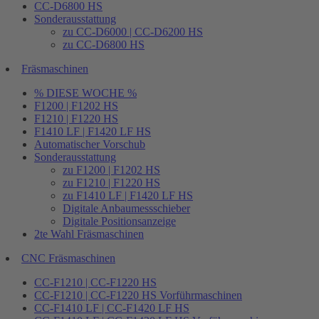
CC-D6800 HS
Sonderausstattung
zu CC-D6000 | CC-D6200 HS
zu CC-D6800 HS
Fräsmaschinen
% DIESE WOCHE %
F1200 | F1202 HS
F1210 | F1220 HS
F1410 LF | F1420 LF HS
Automatischer Vorschub
Sonderausstattung
zu F1200 | F1202 HS
zu F1210 | F1220 HS
zu F1410 LF | F1420 LF HS
Digitale Anbaumessschieber
Digitale Positionsanzeige
2te Wahl Fräsmaschinen
CNC Fräsmaschinen
CC-F1210 | CC-F1220 HS
CC-F1210 | CC-F1220 HS Vorführmaschinen
CC-F1410 LF | CC-F1420 LF HS