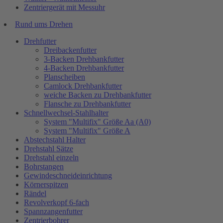
Zentriergerät mit Messuhr
Rund ums Drehen
Drehfutter
Dreibackenfutter
3-Backen Drehbankfutter
4-Backen Drehbankfutter
Planscheiben
Camlock Drehbankfutter
weiche Backen zu Drehbankfutter
Flansche zu Drehbankfutter
Schnellwechsel-Stahlhalter
System "Multifix" Größe Aa (A0)
System "Multifix" Größe A
Abstechstahl Halter
Drehstahl Sätze
Drehstahl einzeln
Bohrstangen
Gewindeschneideinrichtung
Körnerspitzen
Rändel
Revolverkopf 6-fach
Spannzangenfutter
Zentrierbohrer