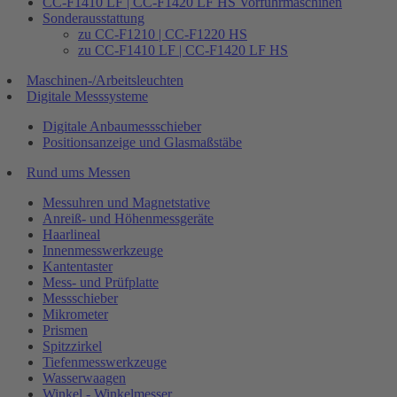
CC-F1410 LF | CC-F1420 LF HS Vorführmaschinen
Sonderausstattung
zu CC-F1210 | CC-F1220 HS
zu CC-F1410 LF | CC-F1420 LF HS
Maschinen-/Arbeitsleuchten
Digitale Messsysteme
Digitale Anbaumessschieber
Positionsanzeige und Glasmaßstäbe
Rund ums Messen
Messuhren und Magnetstative
Anreiß- und Höhenmessgeräte
Haarlineal
Innenmesswerkzeuge
Kantentaster
Mess- und Prüfplatte
Messschieber
Mikrometer
Prismen
Spitzzirkel
Tiefenmesswerkzeuge
Wasserwaagen
Winkel - Winkelmesser