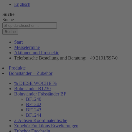
Englisch
Suche
Suche
Suche
Start
Messetermine
Aktionen und Prospekte
Telefonische Bestellung und Beratung: +49 2191/597-0
Produkte
Bohrständer + Zubehör
% DIESE WOCHE %
Bohrständer B1230
Bohrständer Fräsständer BF
BF1240
BF1242
BF1243
BF1244
2-Achsen Koordinatentische
Zubehör Funktions Erweiterungen
Zubehör Drechseln