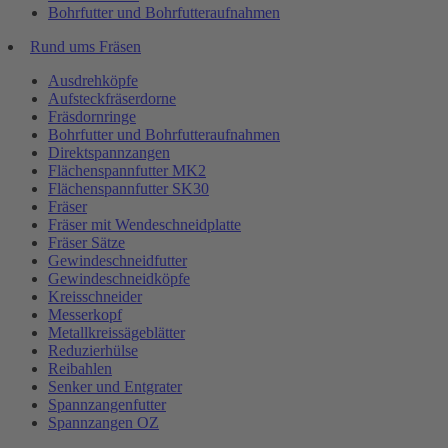
Bohrfutter und Bohrfutteraufnahmen
Rund ums Fräsen
Ausdrehköpfe
Aufsteckfräserdorne
Fräsdornringe
Bohrfutter und Bohrfutteraufnahmen
Direktspannzangen
Flächenspannfutter MK2
Flächenspannfutter SK30
Fräser
Fräser mit Wendeschneidplatte
Fräser Sätze
Gewindeschneidfutter
Gewindeschneidköpfe
Kreisschneider
Messerkopf
Metallkreissägeblätter
Reduzierhülse
Reibahlen
Senker und Entgrater
Spannzangenfutter
Spannzangen OZ