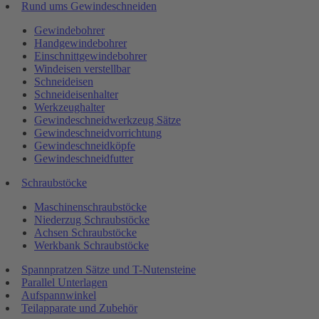
Rund ums Gewindeschneiden
Gewindebohrer
Handgewindebohrer
Einschnittgewindebohrer
Windeisen verstellbar
Schneideisen
Schneideisenhalter
Werkzeughalter
Gewindeschneidwerkzeug Sätze
Gewindeschneidvorrichtung
Gewindeschneidköpfe
Gewindeschneidfutter
Schraubstöcke
Maschinenschraubstöcke
Niederzug Schraubstöcke
Achsen Schraubstöcke
Werkbank Schraubstöcke
Spannpratzen Sätze und T-Nutensteine
Parallel Unterlagen
Aufspannwinkel
Teilapparate und Zubehör