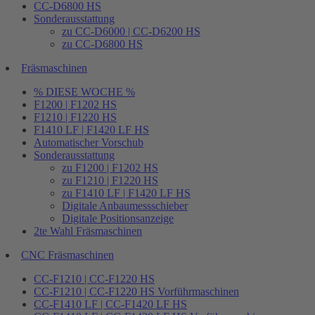
CC-D6800 HS
Sonderausstattung
zu CC-D6000 | CC-D6200 HS
zu CC-D6800 HS
Fräsmaschinen
% DIESE WOCHE %
F1200 | F1202 HS
F1210 | F1220 HS
F1410 LF | F1420 LF HS
Automatischer Vorschub
Sonderausstattung
zu F1200 | F1202 HS
zu F1210 | F1220 HS
zu F1410 LF | F1420 LF HS
Digitale Anbaumessschieber
Digitale Positionsanzeige
2te Wahl Fräsmaschinen
CNC Fräsmaschinen
CC-F1210 | CC-F1220 HS
CC-F1210 | CC-F1220 HS Vorführmaschinen
CC-F1410 LF | CC-F1420 LF HS