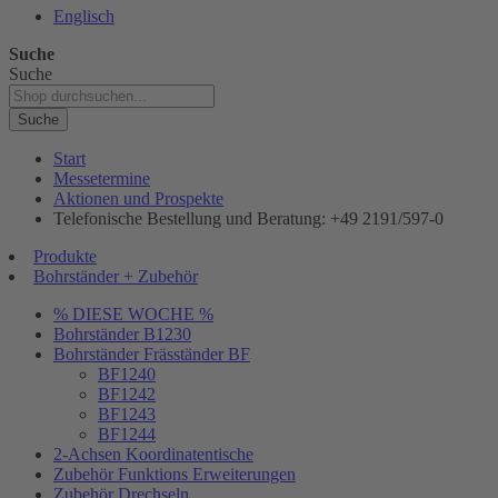
Englisch
Suche
Suche
Suche
Start
Messetermine
Aktionen und Prospekte
Telefonische Bestellung und Beratung: +49 2191/597-0
Produkte
Bohrständer + Zubehör
% DIESE WOCHE %
Bohrständer B1230
Bohrständer Fräsständer BF
BF1240
BF1242
BF1243
BF1244
2-Achsen Koordinatentische
Zubehör Funktions Erweiterungen
Zubehör Drechseln