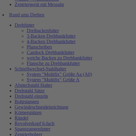
Zentriergerät mit Messuhr
Rund ums Drehen
Drehfutter
Dreibackenfutter
3-Backen Drehbankfutter
4-Backen Drehbankfutter
Planscheiben
Camlock Drehbankfutter
weiche Backen zu Drehbankfutter
Flansche zu Drehbankfutter
Schnellwechsel-Stahlhalter
System "Multifix" Größe Aa (A0)
System "Multifix" Größe A
Abstechstahl Halter
Drehstahl Sätze
Drehstahl einzeln
Bohrstangen
Gewindeschneideinrichtung
Körnerspitzen
Rändel
Revolverkopf 6-fach
Spannzangenfutter
Zentrierbohrer