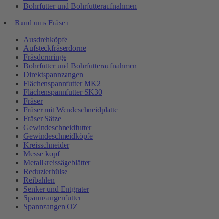
Bohrfutter und Bohrfutteraufnahmen
Rund ums Fräsen
Ausdrehköpfe
Aufsteckfräserdorne
Fräsdornringe
Bohrfutter und Bohrfutteraufnahmen
Direktspannzangen
Flächenspannfutter MK2
Flächenspannfutter SK30
Fräser
Fräser mit Wendeschneidplatte
Fräser Sätze
Gewindeschneidfutter
Gewindeschneidköpfe
Kreisschneider
Messerkopf
Metallkreissägeblätter
Reduzierhülse
Reibahlen
Senker und Entgrater
Spannzangenfutter
Spannzangen OZ