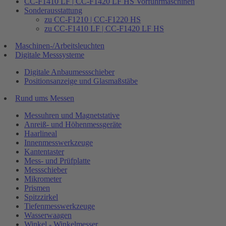
CC-F1410 LF | CC-F1420 LF HS Vorführmaschinen
Sonderausstattung
zu CC-F1210 | CC-F1220 HS
zu CC-F1410 LF | CC-F1420 LF HS
Maschinen-/Arbeitsleuchten
Digitale Messsysteme
Digitale Anbaumessschieber
Positionsanzeige und Glasmaßstäbe
Rund ums Messen
Messuhren und Magnetstative
Anreiß- und Höhenmessgeräte
Haarlineal
Innenmesswerkzeuge
Kantentaster
Mess- und Prüfplatte
Messschieber
Mikrometer
Prismen
Spitzzirkel
Tiefenmesswerkzeuge
Wasserwaagen
Winkel - Winkelmesser