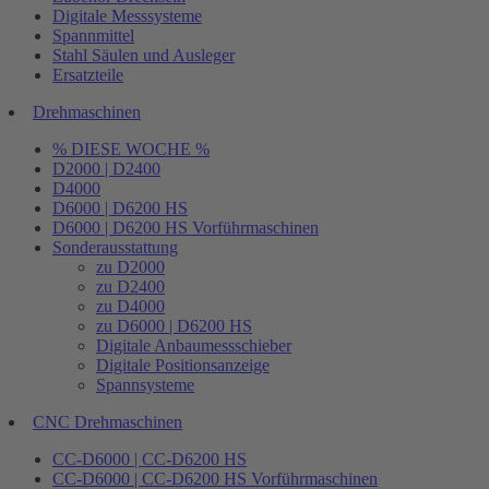
Digitale Messsysteme
Spannmittel
Stahl Säulen und Ausleger
Ersatzteile
Drehmaschinen
% DIESE WOCHE %
D2000 | D2400
D4000
D6000 | D6200 HS
D6000 | D6200 HS Vorführmaschinen
Sonderausstattung
zu D2000
zu D2400
zu D4000
zu D6000 | D6200 HS
Digitale Anbaumessschieber
Digitale Positionsanzeige
Spannsysteme
CNC Drehmaschinen
CC-D6000 | CC-D6200 HS
CC-D6000 | CC-D6200 HS Vorführmaschinen