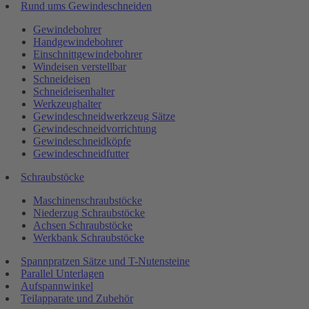
Rund ums Gewindeschneiden
Gewindebohrer
Handgewindebohrer
Einschnittgewindebohrer
Windeisen verstellbar
Schneideisen
Schneideisenhalter
Werkzeughalter
Gewindeschneidwerkzeug Sätze
Gewindeschneidvorrichtung
Gewindeschneidköpfe
Gewindeschneidfutter
Schraubstöcke
Maschinenschraubstöcke
Niederzug Schraubstöcke
Achsen Schraubstöcke
Werkbank Schraubstöcke
Spannpratzen Sätze und T-Nutensteine
Parallel Unterlagen
Aufspannwinkel
Teilapparate und Zubehör