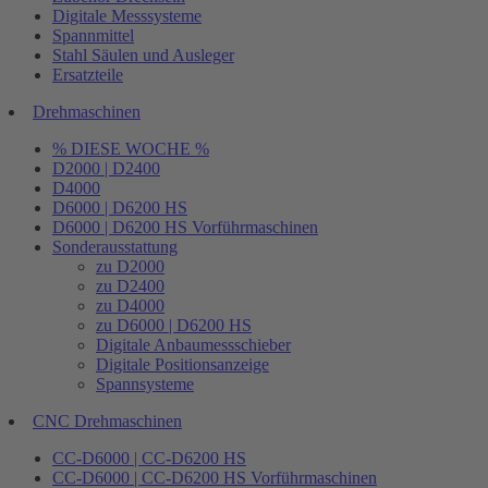
Digitale Messsysteme
Spannmittel
Stahl Säulen und Ausleger
Ersatzteile
Drehmaschinen
% DIESE WOCHE %
D2000 | D2400
D4000
D6000 | D6200 HS
D6000 | D6200 HS Vorführmaschinen
Sonderausstattung
zu D2000
zu D2400
zu D4000
zu D6000 | D6200 HS
Digitale Anbaumessschieber
Digitale Positionsanzeige
Spannsysteme
CNC Drehmaschinen
CC-D6000 | CC-D6200 HS
CC-D6000 | CC-D6200 HS Vorführmaschinen