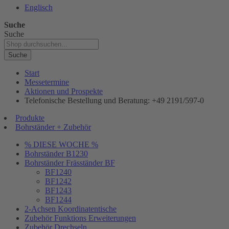
Englisch
Suche
Suche
Suche
Start
Messetermine
Aktionen und Prospekte
Telefonische Bestellung und Beratung: +49 2191/597-0
Produkte
Bohrständer + Zubehör
% DIESE WOCHE %
Bohrständer B1230
Bohrständer Fräsständer BF
BF1240
BF1242
BF1243
BF1244
2-Achsen Koordinatentische
Zubehör Funktions Erweiterungen
Zubehör Drechseln