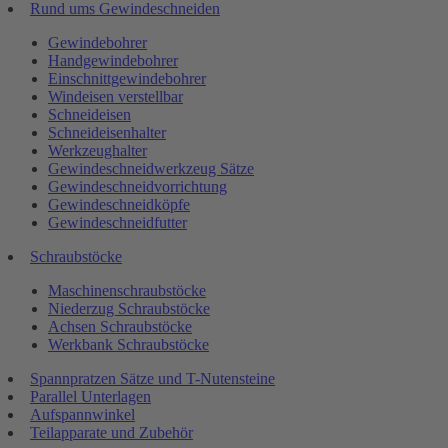
Rund ums Gewindeschneiden
Gewindebohrer
Handgewindebohrer
Einschnittgewindebohrer
Windeisen verstellbar
Schneideisen
Schneideisenhalter
Werkzeughalter
Gewindeschneidwerkzeug Sätze
Gewindeschneidvorrichtung
Gewindeschneidköpfe
Gewindeschneidfutter
Schraubstöcke
Maschinenschraubstöcke
Niederzug Schraubstöcke
Achsen Schraubstöcke
Werkbank Schraubstöcke
Spannpratzen Sätze und T-Nutensteine
Parallel Unterlagen
Aufspannwinkel
Teilapparate und Zubehör