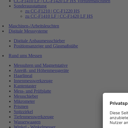
CC-F1410 LF | CC-F1420 LF HS Vorführmaschinen
Sonderausstattung
zu CC-F1210 | CC-F1220 HS
zu CC-F1410 LF | CC-F1420 LF HS
Maschinen-/Arbeitsleuchten
Digitale Messsysteme
Digitale Anbaumessschieber
Positionsanzeige und Glasmaßstäbe
Rund ums Messen
Messuhren und Magnetstative
Anreiß- und Höhenmessgeräte
Haarlineal
Innenmesswerkzeuge
Kantentaster
Mess- und Prüfplatte
Messschieber
Mikrometer
Prismen
Spitzzirkel
Tiefenmesswerkzeuge
Wasserwaagen
Winkel - Winkelmesser