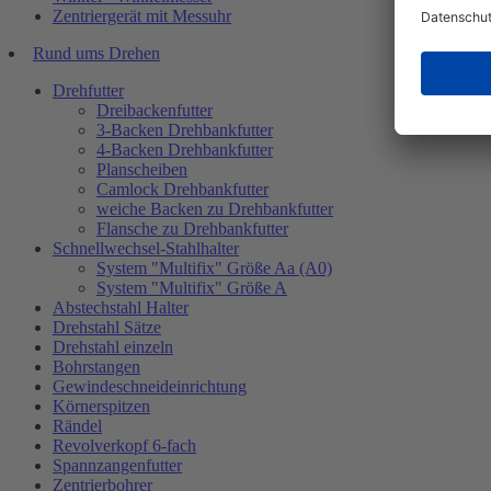
Zentriergerät mit Messuhr
Rund ums Drehen
Drehfutter
Dreibackenfutter
3-Backen Drehbankfutter
4-Backen Drehbankfutter
Planscheiben
Camlock Drehbankfutter
weiche Backen zu Drehbankfutter
Flansche zu Drehbankfutter
Schnellwechsel-Stahlhalter
System "Multifix" Größe Aa (A0)
System "Multifix" Größe A
Abstechstahl Halter
Drehstahl Sätze
Drehstahl einzeln
Bohrstangen
Gewindeschneideinrichtung
Körnerspitzen
Rändel
Revolverkopf 6-fach
Spannzangenfutter
Zentrierbohrer