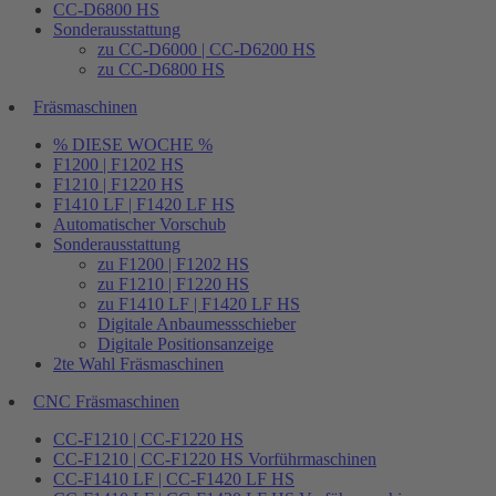
CC-D6800 HS
Sonderausstattung
zu CC-D6000 | CC-D6200 HS
zu CC-D6800 HS
Fräsmaschinen
% DIESE WOCHE %
F1200 | F1202 HS
F1210 | F1220 HS
F1410 LF | F1420 LF HS
Automatischer Vorschub
Sonderausstattung
zu F1200 | F1202 HS
zu F1210 | F1220 HS
zu F1410 LF | F1420 LF HS
Digitale Anbaumessschieber
Digitale Positionsanzeige
2te Wahl Fräsmaschinen
CNC Fräsmaschinen
CC-F1210 | CC-F1220 HS
CC-F1210 | CC-F1220 HS Vorführmaschinen
CC-F1410 LF | CC-F1420 LF HS