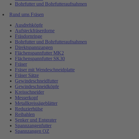
Bohrfutter und Bohrfutteraufnahmen
Rund ums Fräsen
Ausdrehköpfe
Aufsteckfräserdorne
Fräsdornringe
Bohrfutter und Bohrfutteraufnahmen
Direktspannzangen
Flächenspannfutter MK2
Flächenspannfutter SK30
Fräser
Fräser mit Wendeschneidplatte
Fräser Sätze
Gewindeschneidfutter
Gewindeschneidköpfe
Kreisschneider
Messerkopf
Metallkreissägeblätter
Reduzierhülse
Reibahlen
Senker und Entgrater
Spannzangenfutter
Spannzangen OZ