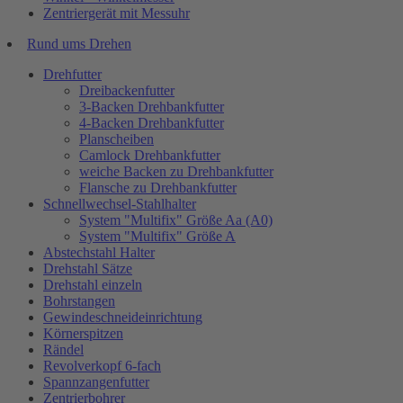
Zentriergerät mit Messuhr
Rund ums Drehen
Drehfutter
Dreibackenfutter
3-Backen Drehbankfutter
4-Backen Drehbankfutter
Planscheiben
Camlock Drehbankfutter
weiche Backen zu Drehbankfutter
Flansche zu Drehbankfutter
Schnellwechsel-Stahlhalter
System "Multifix" Größe Aa (A0)
System "Multifix" Größe A
Abstechstahl Halter
Drehstahl Sätze
Drehstahl einzeln
Bohrstangen
Gewindeschneideinrichtung
Körnerspitzen
Rändel
Revolverkopf 6-fach
Spannzangenfutter
Zentrierbohrer