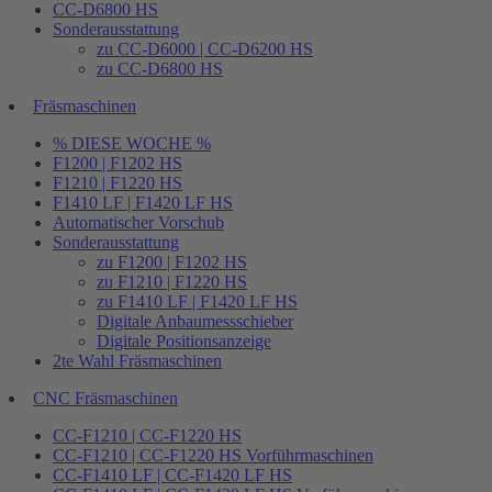
CC-D6800 HS
Sonderausstattung
zu CC-D6000 | CC-D6200 HS
zu CC-D6800 HS
Fräsmaschinen
% DIESE WOCHE %
F1200 | F1202 HS
F1210 | F1220 HS
F1410 LF | F1420 LF HS
Automatischer Vorschub
Sonderausstattung
zu F1200 | F1202 HS
zu F1210 | F1220 HS
zu F1410 LF | F1420 LF HS
Digitale Anbaumessschieber
Digitale Positionsanzeige
2te Wahl Fräsmaschinen
CNC Fräsmaschinen
CC-F1210 | CC-F1220 HS
CC-F1210 | CC-F1220 HS Vorführmaschinen
CC-F1410 LF | CC-F1420 LF HS