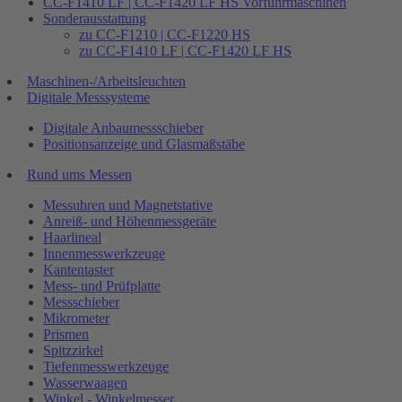
CC-F1410 LF | CC-F1420 LF HS Vorführmaschinen
Sonderausstattung
zu CC-F1210 | CC-F1220 HS
zu CC-F1410 LF | CC-F1420 LF HS
Maschinen-/Arbeitsleuchten
Digitale Messsysteme
Digitale Anbaumessschieber
Positionsanzeige und Glasmaßstäbe
Rund ums Messen
Messuhren und Magnetstative
Anreiß- und Höhenmessgeräte
Haarlineal
Innenmesswerkzeuge
Kantentaster
Mess- und Prüfplatte
Messschieber
Mikrometer
Prismen
Spitzzirkel
Tiefenmesswerkzeuge
Wasserwaagen
Winkel - Winkelmesser