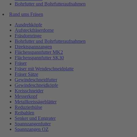
Bohrfutter und Bohrfutteraufnahmen
Rund ums Fräsen
Ausdrehköpfe
Aufsteckfräserdorne
Fräsdornringe
Bohrfutter und Bohrfutteraufnahmen
Direktspannzangen
Flächenspannfutter MK2
Flächenspannfutter SK30
Fräser
Fräser mit Wendeschneidplatte
Fräser Sätze
Gewindeschneidfutter
Gewindeschneidköpfe
Kreisschneider
Messerkopf
Metallkreissägeblätter
Reduzierhülse
Reibahlen
Senker und Entgrater
Spannzangenfutter
Spannzangen OZ