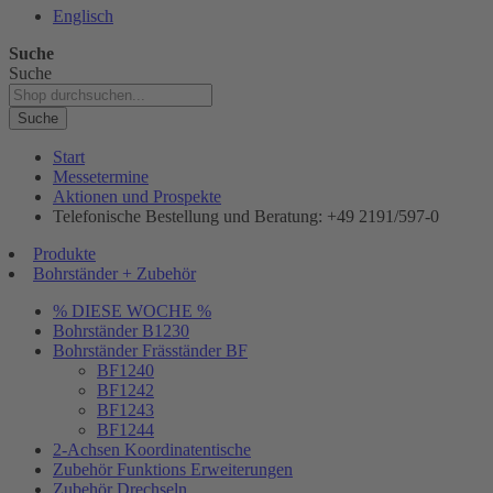
Englisch
Suche
Suche
Suche
Start
Messetermine
Aktionen und Prospekte
Telefonische Bestellung und Beratung: +49 2191/597-0
Produkte
Bohrständer + Zubehör
% DIESE WOCHE %
Bohrständer B1230
Bohrständer Fräsständer BF
BF1240
BF1242
BF1243
BF1244
2-Achsen Koordinatentische
Zubehör Funktions Erweiterungen
Zubehör Drechseln