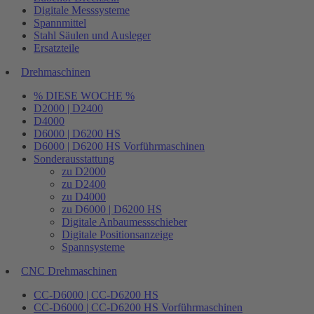
Digitale Messsysteme
Spannmittel
Stahl Säulen und Ausleger
Ersatzteile
Drehmaschinen
% DIESE WOCHE %
D2000 | D2400
D4000
D6000 | D6200 HS
D6000 | D6200 HS Vorführmaschinen
Sonderausstattung
zu D2000
zu D2400
zu D4000
zu D6000 | D6200 HS
Digitale Anbaumessschieber
Digitale Positionsanzeige
Spannsysteme
CNC Drehmaschinen
CC-D6000 | CC-D6200 HS
CC-D6000 | CC-D6200 HS Vorführmaschinen