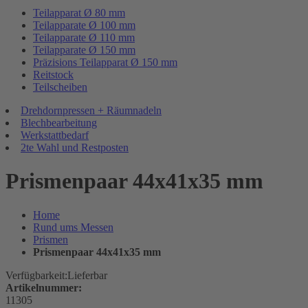
Teilapparat Ø 80 mm
Teilapparate Ø 100 mm
Teilapparate Ø 110 mm
Teilapparate Ø 150 mm
Präzisions Teilapparat Ø 150 mm
Reitstock
Teilscheiben
Drehdornpressen + Räumnadeln
Blechbearbeitung
Werkstattbedarf
2te Wahl und Restposten
Prismenpaar 44x41x35 mm
Home
Rund ums Messen
Prismen
Prismenpaar 44x41x35 mm
Verfügbarkeit:
Lieferbar
Artikelnummer:
11305