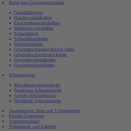
Rund ums Gewindeschneiden
Gewindebohrer
Handgewindebohrer
Einschnittgewindebohrer
Windeisen verstellbar
Schneideisen
Schneideisenhalter
Werkzeughalter
Gewindeschneidwerkzeug Sätze
Gewindeschneidvorrichtung
Gewindeschneidköpfe
Gewindeschneidfutter
Schraubstöcke
Maschinenschraubstöcke
Niederzug Schraubstöcke
Achsen Schraubstöcke
Werkbank Schraubstöcke
Spannpratzen Sätze und T-Nutensteine
Parallel Unterlagen
Aufspannwinkel
Teilapparate und Zubehör