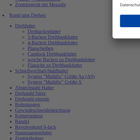
Zentriergerät mit Messuhr
Rund ums Drehen
Drehfutter
Dreibackenfutter
3-Backen Drehbankfutter
4-Backen Drehbankfutter
Planscheiben
Camlock Drehbankfutter
weiche Backen zu Drehbankfutter
Flansche zu Drehbankfutter
Schnellwechsel-Stahlhalter
System "Multifix" Größe Aa (A0)
System "Multifix" Größe A
Abstechstahl Halter
Drehstahl Sätze
Drehstahl einzeln
Bohrstangen
Gewindeschneideinrichtung
Körnerspitzen
Rändel
Revolverkopf 6-fach
Spannzangenfutter
Zentrierbohrer