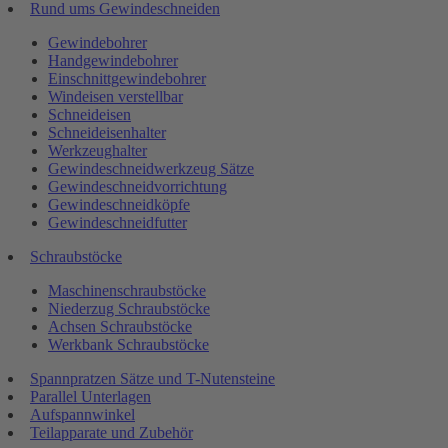
Rund ums Gewindeschneiden
Gewindebohrer
Handgewindebohrer
Einschnittgewindebohrer
Windeisen verstellbar
Schneideisen
Schneideisenhalter
Werkzeughalter
Gewindeschneidwerkzeug Sätze
Gewindeschneidvorrichtung
Gewindeschneidköpfe
Gewindeschneidfutter
Schraubstöcke
Maschinenschraubstöcke
Niederzug Schraubstöcke
Achsen Schraubstöcke
Werkbank Schraubstöcke
Spannpratzen Sätze und T-Nutensteine
Parallel Unterlagen
Aufspannwinkel
Teilapparate und Zubehör