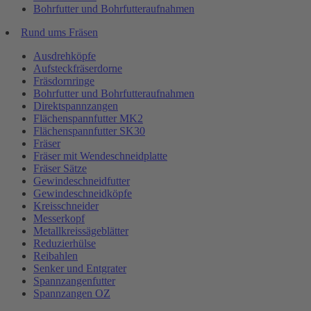
Bohrfutter und Bohrfutteraufnahmen
Rund ums Fräsen
Ausdrehköpfe
Aufsteckfräserdorne
Fräsdornringe
Bohrfutter und Bohrfutteraufnahmen
Direktspannzangen
Flächenspannfutter MK2
Flächenspannfutter SK30
Fräser
Fräser mit Wendeschneidplatte
Fräser Sätze
Gewindeschneidfutter
Gewindeschneidköpfe
Kreisschneider
Messerkopf
Metallkreissägeblätter
Reduzierhülse
Reibahlen
Senker und Entgrater
Spannzangenfutter
Spannzangen OZ