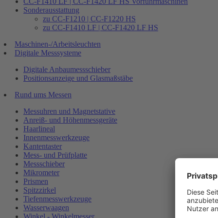
CC-F1410 LF | CC-F1420 LF HS Vorführmaschinen
Sonderausstattung
zu CC-F1210 | CC-F1220 HS
zu CC-F1410 LF | CC-F1420 LF HS
Maschinen-/Arbeitsleuchten
Digitale Messsysteme
Digitale Anbaumessschieber
Positionsanzeige und Glasmaßstäbe
Rund ums Messen
Messuhren und Magnetstative
Anreiß- und Höhenmessgeräte
Haarlineal
Innenmesswerkzeuge
Kantentaster
Mess- und Prüfplatte
Messschieber
Mikrometer
Prismen
Spitzzirkel
Tiefenmesswerkzeuge
Wasserwaagen
Winkel - Winkelmesser