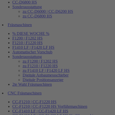
CC-D6800 HS
Sonderausstattung
zu CC-D6000 | CC-D6200 HS
zu CC-D6800 HS
Fräsmaschinen
% DIESE WOCHE %
F1200 | F1202 HS
F1210 | F1220 HS
F1410 LF | F1420 LF HS
Automatischer Vorschub
Sonderausstattung
zu F1200 | F1202 HS
zu F1210 | F1220 HS
zu F1410 LF | F1420 LF HS
Digitale Anbaumessschieber
Digitale Positionsanzeige
2te Wahl Fräsmaschinen
CNC Fräsmaschinen
CC-F1210 | CC-F1220 HS
CC-F1210 | CC-F1220 HS Vorführmaschinen
CC-F1410 LF | CC-F1420 LF HS