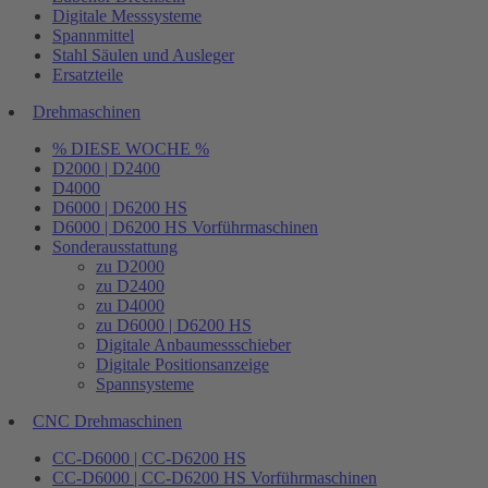
Digitale Messsysteme
Spannmittel
Stahl Säulen und Ausleger
Ersatzteile
Drehmaschinen
% DIESE WOCHE %
D2000 | D2400
D4000
D6000 | D6200 HS
D6000 | D6200 HS Vorführmaschinen
Sonderausstattung
zu D2000
zu D2400
zu D4000
zu D6000 | D6200 HS
Digitale Anbaumessschieber
Digitale Positionsanzeige
Spannsysteme
CNC Drehmaschinen
CC-D6000 | CC-D6200 HS
CC-D6000 | CC-D6200 HS Vorführmaschinen