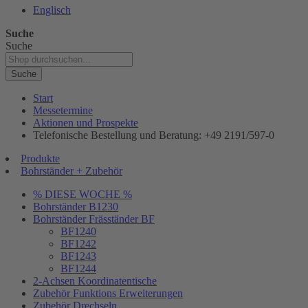
Englisch
Suche
Suche
Suche
Start
Messetermine
Aktionen und Prospekte
Telefonische Bestellung und Beratung: +49 2191/597-0
Produkte
Bohrständer + Zubehör
% DIESE WOCHE %
Bohrständer B1230
Bohrständer Fräsständer BF
BF1240
BF1242
BF1243
BF1244
2-Achsen Koordinatentische
Zubehör Funktions Erweiterungen
Zubehör Drechseln