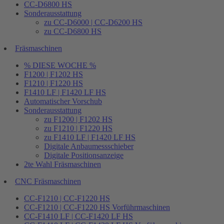
CC-D6800 HS
Sonderausstattung
zu CC-D6000 | CC-D6200 HS
zu CC-D6800 HS
Fräsmaschinen
% DIESE WOCHE %
F1200 | F1202 HS
F1210 | F1220 HS
F1410 LF | F1420 LF HS
Automatischer Vorschub
Sonderausstattung
zu F1200 | F1202 HS
zu F1210 | F1220 HS
zu F1410 LF | F1420 LF HS
Digitale Anbaumessschieber
Digitale Positionsanzeige
2te Wahl Fräsmaschinen
CNC Fräsmaschinen
CC-F1210 | CC-F1220 HS
CC-F1210 | CC-F1220 HS Vorführmaschinen
CC-F1410 LF | CC-F1420 LF HS