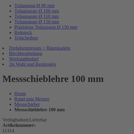
Teilapparat Ø 80 mm
Teilapparate Ø 100 mm
Teilapparate Ø 110 mm
Teilapparate Ø 150 mm
Präzisions Teilapparat Ø 150 mm
Reitstock
Teilscheiben
Drehdornpressen + Räumnadeln
Blechbearbeitung
Werkstattbedarf
2te Wahl und Restposten
Messschieblehre 100 mm
Home
Rund ums Messen
Messschieber
Messschieblehre 100 mm
Verfügbarkeit:
Lieferbar
Artikelnummer:
11314