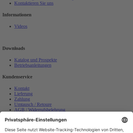
Kontaktieren Sie uns
Informationen
Videos
Downloads
Katalog und Prospekte
Betriebsanleitungen
Kundenservice
Kontakt
Lieferung
Zahlung
Umtausch / Retoure
AGB / Widerrufsbelehrung
Onlinesupport
Datenschutzerklärung
Impressum
Bestellung widerrufen