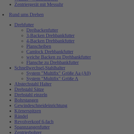
Zentriergerät mit Messuhr
Rund ums Drehen
Drehfutter
Dreibackenfutter
3-Backen Drehbankfutter
4-Backen Drehbankfutter
Planscheiben
Camlock Drehbankfutter
weiche Backen zu Drehbankfutter
Flansche zu Drehbankfutter
Schnellwechsel-Stahlhalter
System "Multifix" Größe Aa (A0)
System "Multifix" Größe A
Abstechstahl Halter
Drehstahl Sätze
Drehstahl einzeln
Bohrstangen
Gewindeschneideinrichtung
Körnerspitzen
Rändel
Revolverkopf 6-fach
Spannzangenfutter
Zentrierbohrer