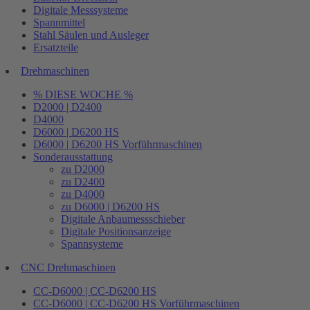
Digitale Messsysteme
Spannmittel
Stahl Säulen und Ausleger
Ersatzteile
Drehmaschinen
% DIESE WOCHE %
D2000 | D2400
D4000
D6000 | D6200 HS
D6000 | D6200 HS Vorführmaschinen
Sonderausstattung
zu D2000
zu D2400
zu D4000
zu D6000 | D6200 HS
Digitale Anbaumessschieber
Digitale Positionsanzeige
Spannsysteme
CNC Drehmaschinen
CC-D6000 | CC-D6200 HS
CC-D6000 | CC-D6200 HS Vorführmaschinen