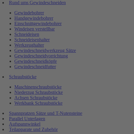
Rund ums Gewindeschneiden
Gewindebohrer
Handgewindebohrer
Einschnittgewindebohrer
Windeisen verstellbar
Schneideisen
Schneideisenhalter
Werkzeughalter
Gewindeschneidwerkzeug Sätze
Gewindeschneidvorrichtung
Gewindeschneidköpfe
Gewindeschneidfutter
Schraubstöcke
Maschinenschraubstöcke
Niederzug Schraubstöcke
Achsen Schraubstöcke
Werkbank Schraubstöcke
Spannpratzen Sätze und T-Nutensteine
Parallel Unterlagen
Aufspannwinkel
Teilapparate und Zubehör