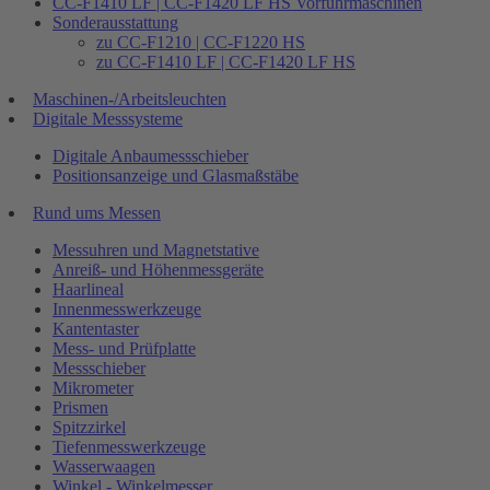
CC-F1410 LF | CC-F1420 LF HS Vorführmaschinen
Sonderausstattung
zu CC-F1210 | CC-F1220 HS
zu CC-F1410 LF | CC-F1420 LF HS
Maschinen-/Arbeitsleuchten
Digitale Messsysteme
Digitale Anbaumessschieber
Positionsanzeige und Glasmaßstäbe
Rund ums Messen
Messuhren und Magnetstative
Anreiß- und Höhenmessgeräte
Haarlineal
Innenmesswerkzeuge
Kantentaster
Mess- und Prüfplatte
Messschieber
Mikrometer
Prismen
Spitzzirkel
Tiefenmesswerkzeuge
Wasserwaagen
Winkel - Winkelmesser