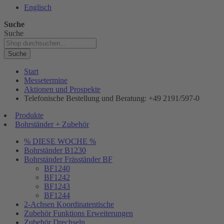
Englisch
Suche
Suche
Suche
Start
Messetermine
Aktionen und Prospekte
Telefonische Bestellung und Beratung: +49 2191/597-0
Produkte
Bohrständer + Zubehör
% DIESE WOCHE %
Bohrständer B1230
Bohrständer Fräsständer BF
BF1240
BF1242
BF1243
BF1244
2-Achsen Koordinatentische
Zubehör Funktions Erweiterungen
Zubehör Drechseln