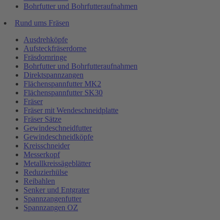
Bohrfutter und Bohrfutteraufnahmen
Rund ums Fräsen
Ausdrehköpfe
Aufsteckfräserdorne
Fräsdornringe
Bohrfutter und Bohrfutteraufnahmen
Direktspannzangen
Flächenspannfutter MK2
Flächenspannfutter SK30
Fräser
Fräser mit Wendeschneidplatte
Fräser Sätze
Gewindeschneidfutter
Gewindeschneidköpfe
Kreisschneider
Messerkopf
Metallkreissägeblätter
Reduzierhülse
Reibahlen
Senker und Entgrater
Spannzangenfutter
Spannzangen OZ