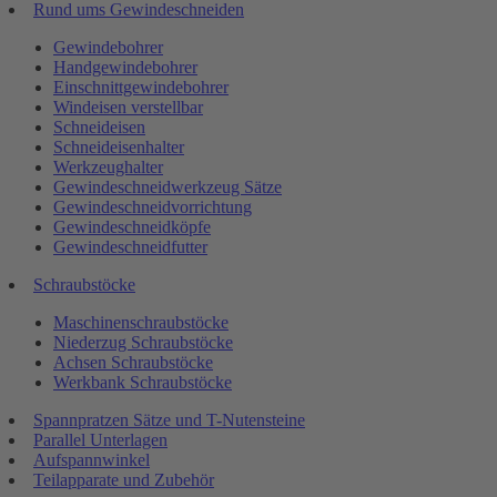
Rund ums Gewindeschneiden
Gewindebohrer
Handgewindebohrer
Einschnittgewindebohrer
Windeisen verstellbar
Schneideisen
Schneideisenhalter
Werkzeughalter
Gewindeschneidwerkzeug Sätze
Gewindeschneidvorrichtung
Gewindeschneidköpfe
Gewindeschneidfutter
Schraubstöcke
Maschinenschraubstöcke
Niederzug Schraubstöcke
Achsen Schraubstöcke
Werkbank Schraubstöcke
Spannpratzen Sätze und T-Nutensteine
Parallel Unterlagen
Aufspannwinkel
Teilapparate und Zubehör