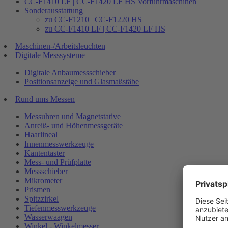
CC-F1410 LF | CC-F1420 LF HS Vorführmaschinen
Sonderausstattung
zu CC-F1210 | CC-F1220 HS
zu CC-F1410 LF | CC-F1420 LF HS
Maschinen-/Arbeitsleuchten
Digitale Messsysteme
Digitale Anbaumessschieber
Positionsanzeige und Glasmaßstäbe
Rund ums Messen
Messuhren und Magnetstative
Anreiß- und Höhenmessgeräte
Haarlineal
Innenmesswerkzeuge
Kantentaster
Mess- und Prüfplatte
Messschieber
Mikrometer
Prismen
Spitzzirkel
Tiefenmesswerkzeuge
Wasserwaagen
Winkel - Winkelmesser