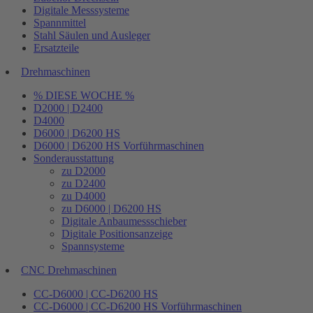
Digitale Messsysteme
Spannmittel
Stahl Säulen und Ausleger
Ersatzteile
Drehmaschinen
% DIESE WOCHE %
D2000 | D2400
D4000
D6000 | D6200 HS
D6000 | D6200 HS Vorführmaschinen
Sonderausstattung
zu D2000
zu D2400
zu D4000
zu D6000 | D6200 HS
Digitale Anbaumessschieber
Digitale Positionsanzeige
Spannsysteme
CNC Drehmaschinen
CC-D6000 | CC-D6200 HS
CC-D6000 | CC-D6200 HS Vorführmaschinen