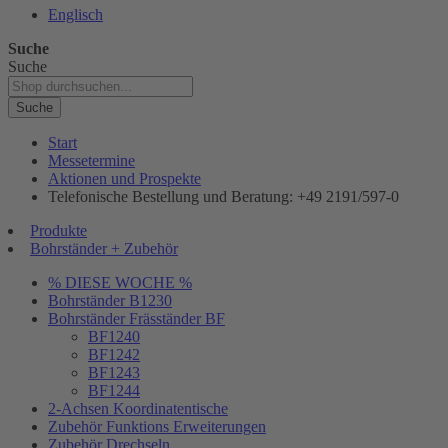
Englisch
Suche
Suche
Suche
Start
Messetermine
Aktionen und Prospekte
Telefonische Bestellung und Beratung: +49 2191/597-0
Produkte
Bohrständer + Zubehör
% DIESE WOCHE %
Bohrständer B1230
Bohrständer Fräsständer BF
BF1240
BF1242
BF1243
BF1244
2-Achsen Koordinatentische
Zubehör Funktions Erweiterungen
Zubehör Drechseln