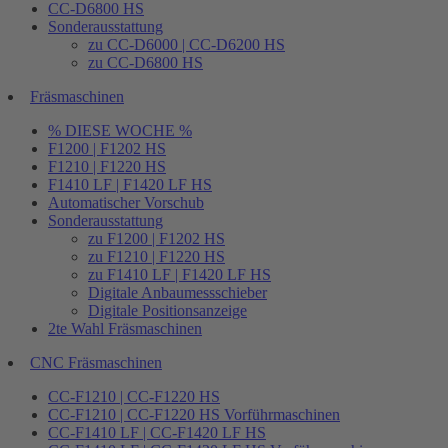
CC-D6800 HS
Sonderausstattung
zu CC-D6000 | CC-D6200 HS
zu CC-D6800 HS
Fräsmaschinen
% DIESE WOCHE %
F1200 | F1202 HS
F1210 | F1220 HS
F1410 LF | F1420 LF HS
Automatischer Vorschub
Sonderausstattung
zu F1200 | F1202 HS
zu F1210 | F1220 HS
zu F1410 LF | F1420 LF HS
Digitale Anbaumessschieber
Digitale Positionsanzeige
2te Wahl Fräsmaschinen
CNC Fräsmaschinen
CC-F1210 | CC-F1220 HS
CC-F1210 | CC-F1220 HS Vorführmaschinen
CC-F1410 LF | CC-F1420 LF HS