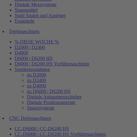
Digitale Messsysteme
Spannmittel
Stahl Säulen und Ausleger
Ersatzteile
Drehmaschinen
% DIESE WOCHE %
D2000 | D2400
D4000
D6000 | D6200 HS
D6000 | D6200 HS Vorführmaschinen
Sonderausstattung
zu D2000
zu D2400
zu D4000
zu D6000 | D6200 HS
Digitale Anbaumessschieber
Digitale Positionsanzeige
Spannsysteme
CNC Drehmaschinen
CC-D6000 | CC-D6200 HS
CC-D6000 | CC-D6200 HS Vorführmaschinen