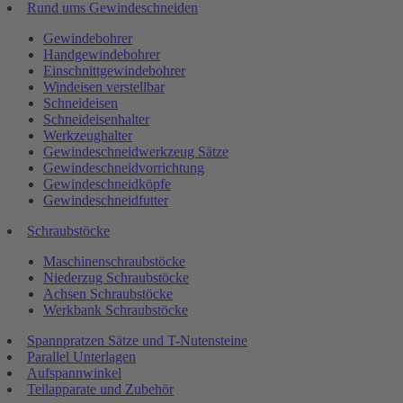
Rund ums Gewindeschneiden
Gewindebohrer
Handgewindebohrer
Einschnittgewindebohrer
Windeisen verstellbar
Schneideisen
Schneideisenhalter
Werkzeughalter
Gewindeschneidwerkzeug Sätze
Gewindeschneidvorrichtung
Gewindeschneidköpfe
Gewindeschneidfutter
Schraubstöcke
Maschinenschraubstöcke
Niederzug Schraubstöcke
Achsen Schraubstöcke
Werkbank Schraubstöcke
Spannpratzen Sätze und T-Nutensteine
Parallel Unterlagen
Aufspannwinkel
Teilapparate und Zubehör