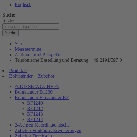
Englisch
Suche
Suche
Suche
Start
Messetermine
Aktionen und Prospekte
Telefonische Bestellung und Beratung: +49 2191/597-0
Produkte
Bohrständer + Zubehör
% DIESE WOCHE %
Bohrständer B1230
Bohrständer Fräsständer BF
BF1240
BF1242
BF1243
BF1244
2-Achsen Koordinatentische
Zubehör Funktions Erweiterungen
Zubehör Drechseln