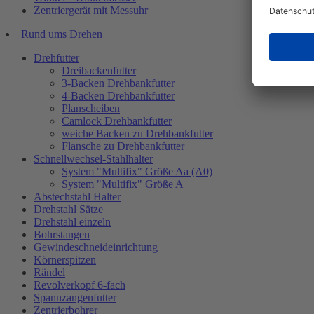
Zentriergerät mit Messuhr
Rund ums Drehen
Drehfutter
Dreibackenfutter
3-Backen Drehbankfutter
4-Backen Drehbankfutter
Planscheiben
Camlock Drehbankfutter
weiche Backen zu Drehbankfutter
Flansche zu Drehbankfutter
Schnellwechsel-Stahlhalter
System "Multifix" Größe Aa (A0)
System "Multifix" Größe A
Abstechstahl Halter
Drehstahl Sätze
Drehstahl einzeln
Bohrstangen
Gewindeschneideinrichtung
Körnerspitzen
Rändel
Revolverkopf 6-fach
Spannzangenfutter
Zentrierbohrer