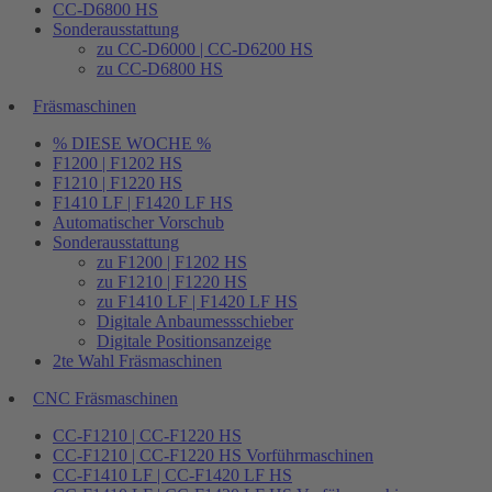
CC-D6800 HS
Sonderausstattung
zu CC-D6000 | CC-D6200 HS
zu CC-D6800 HS
Fräsmaschinen
% DIESE WOCHE %
F1200 | F1202 HS
F1210 | F1220 HS
F1410 LF | F1420 LF HS
Automatischer Vorschub
Sonderausstattung
zu F1200 | F1202 HS
zu F1210 | F1220 HS
zu F1410 LF | F1420 LF HS
Digitale Anbaumessschieber
Digitale Positionsanzeige
2te Wahl Fräsmaschinen
CNC Fräsmaschinen
CC-F1210 | CC-F1220 HS
CC-F1210 | CC-F1220 HS Vorführmaschinen
CC-F1410 LF | CC-F1420 LF HS