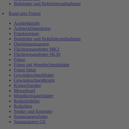
Bohrfutter und Bohrfutteraufnahmen
Rund ums Fräsen
Ausdrehköpfe
Aufsteckfräserdorne
Fräsdornringe
Bohrfutter und Bohrfutteraufnahmen
Direktspannzangen
Flächenspannfutter MK2
Flächenspannfutter SK30
Fräser
Fräser mit Wendeschneidplatte
Fräser Sätze
Gewindeschneidfutter
Gewindeschneidköpfe
Kreisschneider
Messerkopf
Metallkreissägeblätter
Reduzierhülse
Reibahlen
Senker und Entgrater
Spannzangenfutter
Spannzangen OZ