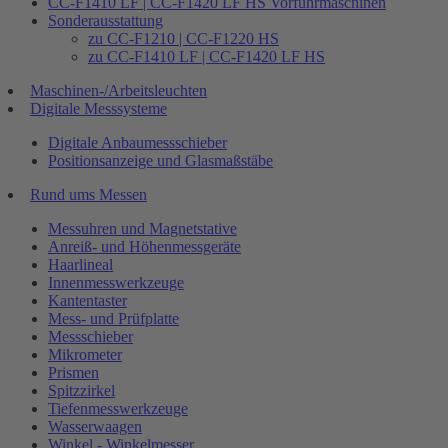
CC-F1410 LF | CC-F1420 LF HS Vorführmaschinen
Sonderausstattung
zu CC-F1210 | CC-F1220 HS
zu CC-F1410 LF | CC-F1420 LF HS
Maschinen-/Arbeitsleuchten
Digitale Messsysteme
Digitale Anbaumessschieber
Positionsanzeige und Glasmaßstäbe
Rund ums Messen
Messuhren und Magnetstative
Anreiß- und Höhenmessgeräte
Haarlineal
Innenmesswerkzeuge
Kantentaster
Mess- und Prüfplatte
Messschieber
Mikrometer
Prismen
Spitzzirkel
Tiefenmesswerkzeuge
Wasserwaagen
Winkel - Winkelmesser