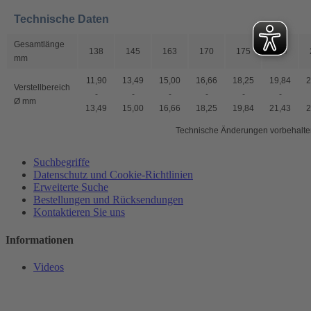
Technische Daten
Gesamtlänge
138
145
163
170
175
185
mm
11,90
13,49
15,00
16,66
18,25
19,84
2
Verstellbereich
-
-
-
-
-
-
Ø mm
13,49
15,00
16,66
18,25
19,84
21,43
2
Technische Änderungen vorbehalte
Suchbegriffe
Datenschutz und Cookie-Richtlinien
Erweiterte Suche
Bestellungen und Rücksendungen
Kontaktieren Sie uns
Informationen
Videos