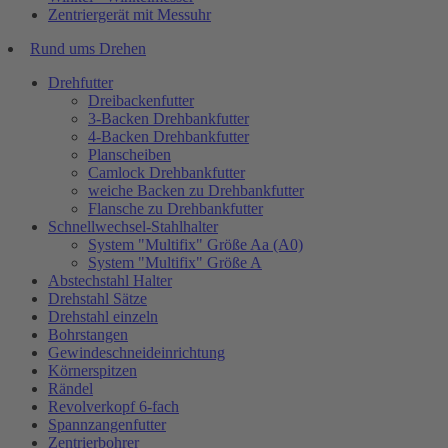
Zentriergerät mit Messuhr
Rund ums Drehen
Drehfutter
Dreibackenfutter
3-Backen Drehbankfutter
4-Backen Drehbankfutter
Planscheiben
Camlock Drehbankfutter
weiche Backen zu Drehbankfutter
Flansche zu Drehbankfutter
Schnellwechsel-Stahlhalter
System "Multifix" Größe Aa (A0)
System "Multifix" Größe A
Abstechstahl Halter
Drehstahl Sätze
Drehstahl einzeln
Bohrstangen
Gewindeschneideinrichtung
Körnerspitzen
Rändel
Revolverkopf 6-fach
Spannzangenfutter
Zentrierbohrer