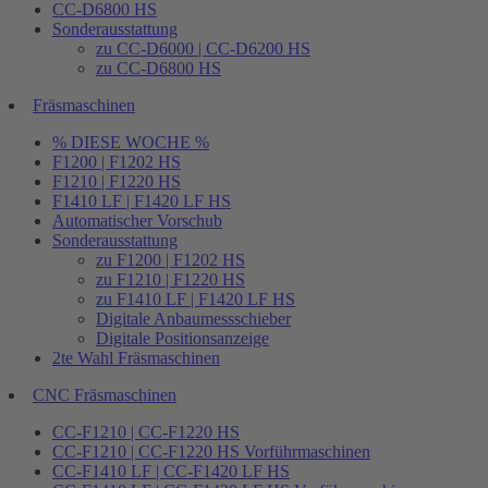
CC-D6800 HS
Sonderausstattung
zu CC-D6000 | CC-D6200 HS
zu CC-D6800 HS
Fräsmaschinen
% DIESE WOCHE %
F1200 | F1202 HS
F1210 | F1220 HS
F1410 LF | F1420 LF HS
Automatischer Vorschub
Sonderausstattung
zu F1200 | F1202 HS
zu F1210 | F1220 HS
zu F1410 LF | F1420 LF HS
Digitale Anbaumessschieber
Digitale Positionsanzeige
2te Wahl Fräsmaschinen
CNC Fräsmaschinen
CC-F1210 | CC-F1220 HS
CC-F1210 | CC-F1220 HS Vorführmaschinen
CC-F1410 LF | CC-F1420 LF HS