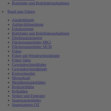
Bohrfutter und Bohrfutteraufnahmen
Rund ums Fräsen
Ausdrehköpfe
Aufsteckfräserdorne
Fräsdornringe
Bohrfutter und Bohrfutteraufnahmen
Direktspannzangen
Flächenspannfutter MK2
Flächenspannfutter SK30
Fräser
Fräser mit Wendeschneidplatte
Fräser Sätze
Gewindeschneidfutter
Gewindeschneidköpfe
Kreisschneider
Messerkopf
Metallkreissägeblätter
Reduzierhülse
Reibahlen
Senker und Entgrater
Spannzangenfutter
Spannzangen OZ