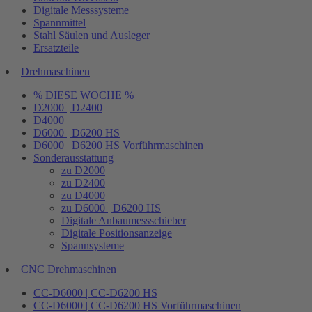
Digitale Messsysteme
Spannmittel
Stahl Säulen und Ausleger
Ersatzteile
Drehmaschinen
% DIESE WOCHE %
D2000 | D2400
D4000
D6000 | D6200 HS
D6000 | D6200 HS Vorführmaschinen
Sonderausstattung
zu D2000
zu D2400
zu D4000
zu D6000 | D6200 HS
Digitale Anbaumessschieber
Digitale Positionsanzeige
Spannsysteme
CNC Drehmaschinen
CC-D6000 | CC-D6200 HS
CC-D6000 | CC-D6200 HS Vorführmaschinen