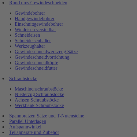
Rund ums Gewindeschneiden
Gewindebohrer
Handgewindebohrer
Einschnittgewindebohrer
Windeisen verstellbar
Schneideisen
Schneideisenhalter
Werkzeughalter
Gewindeschneidwerkzeug Sätze
Gewindeschneidvorrichtung
Gewindeschneidköpfe
Gewindeschneidfutter
Schraubstöcke
Maschinenschraubstöcke
Niederzug Schraubstöcke
Achsen Schraubstöcke
Werkbank Schraubstöcke
Spannpratzen Sätze und T-Nutensteine
Parallel Unterlagen
Aufspannwinkel
Teilapparate und Zubehör