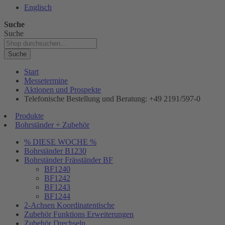
Englisch
Suche
Suche
Suche
Start
Messetermine
Aktionen und Prospekte
Telefonische Bestellung und Beratung: +49 2191/597-0
Produkte
Bohrständer + Zubehör
% DIESE WOCHE %
Bohrständer B1230
Bohrständer Fräsständer BF
BF1240
BF1242
BF1243
BF1244
2-Achsen Koordinatentische
Zubehör Funktions Erweiterungen
Zubehör Drechseln