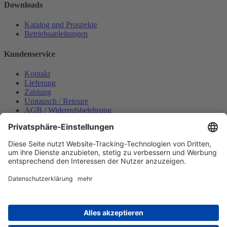
Downloads
Katalog und Prospekte
Betriebsanleitungen
Kundenservice
Kontakt
Lieferung
Zahlung
Umtausch / Retoure
AGB / Widerrufsbelehrung
Onlinesupport
Datenschutzerklärung
Impressum
Bestellung widerrufen
Mein konto
Anmelden
Warenkorb anzeigen
Zahlungsmöglichkeiten