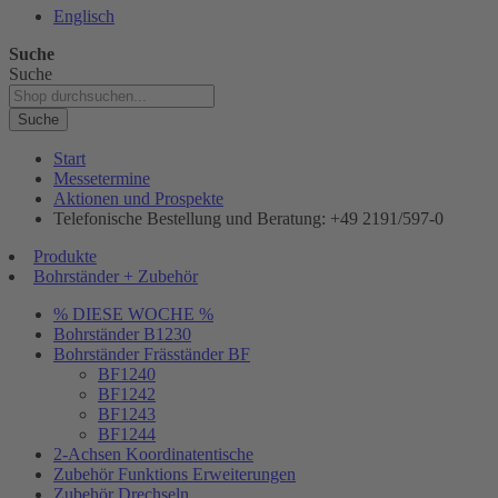
Englisch
Suche
Suche
Suche
Start
Messetermine
Aktionen und Prospekte
Telefonische Bestellung und Beratung: +49 2191/597-0
Produkte
Bohrständer + Zubehör
% DIESE WOCHE %
Bohrständer B1230
Bohrständer Fräsständer BF
BF1240
BF1242
BF1243
BF1244
2-Achsen Koordinatentische
Zubehör Funktions Erweiterungen
Zubehör Drechseln