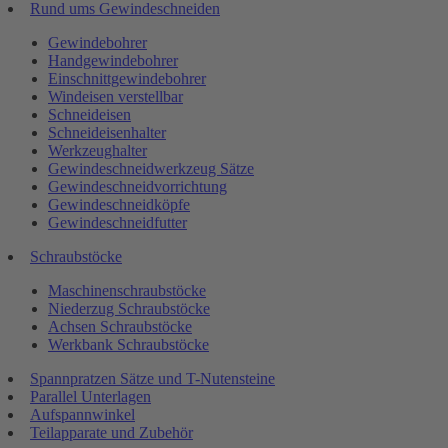
Rund ums Gewindeschneiden
Gewindebohrer
Handgewindebohrer
Einschnittgewindebohrer
Windeisen verstellbar
Schneideisen
Schneideisenhalter
Werkzeughalter
Gewindeschneidwerkzeug Sätze
Gewindeschneidvorrichtung
Gewindeschneidköpfe
Gewindeschneidfutter
Schraubstöcke
Maschinenschraubstöcke
Niederzug Schraubstöcke
Achsen Schraubstöcke
Werkbank Schraubstöcke
Spannpratzen Sätze und T-Nutensteine
Parallel Unterlagen
Aufspannwinkel
Teilapparate und Zubehör