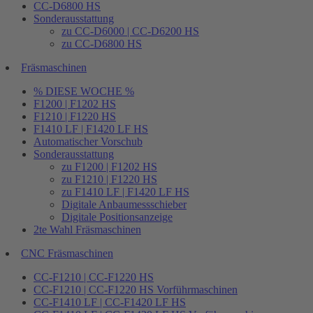
CC-D6800 HS
Sonderausstattung
zu CC-D6000 | CC-D6200 HS
zu CC-D6800 HS
Fräsmaschinen
% DIESE WOCHE %
F1200 | F1202 HS
F1210 | F1220 HS
F1410 LF | F1420 LF HS
Automatischer Vorschub
Sonderausstattung
zu F1200 | F1202 HS
zu F1210 | F1220 HS
zu F1410 LF | F1420 LF HS
Digitale Anbaumessschieber
Digitale Positionsanzeige
2te Wahl Fräsmaschinen
CNC Fräsmaschinen
CC-F1210 | CC-F1220 HS
CC-F1210 | CC-F1220 HS Vorführmaschinen
CC-F1410 LF | CC-F1420 LF HS