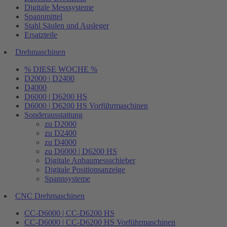
Digitale Messsysteme
Spannmittel
Stahl Säulen und Ausleger
Ersatzteile
Drehmaschinen
% DIESE WOCHE %
D2000 | D2400
D4000
D6000 | D6200 HS
D6000 | D6200 HS Vorführmaschinen
Sonderausstattung
zu D2000
zu D2400
zu D4000
zu D6000 | D6200 HS
Digitale Anbaumessschieber
Digitale Positionsanzeige
Spannsysteme
CNC Drehmaschinen
CC-D6000 | CC-D6200 HS
CC-D6000 | CC-D6200 HS Vorführmaschinen