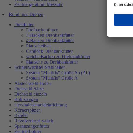
Zentriergerät mit Messuhr
Rund ums Drehen
Drehfutter
Dreibackenfutter
3-Backen Drehbankfutter
4-Backen Drehbankfutter
Planscheiben
Camlock Drehbankfutter
weiche Backen zu Drehbankfutter
Flansche zu Drehbankfutter
Schnellwechsel-Stahlhalter
System "Multifix" Größe Aa (A0)
System "Multifix" Größe A
Abstechstahl Halter
Drehstahl Sätze
Drehstahl einzeln
Bohrstangen
Gewindeschneideinrichtung
Körnerspitzen
Rändel
Revolverkopf 6-fach
Spannzangenfutter
Zentrierbohrer