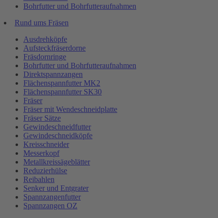
Bohrfutter und Bohrfutteraufnahmen
Rund ums Fräsen
Ausdrehköpfe
Aufsteckfräserdorne
Fräsdornringe
Bohrfutter und Bohrfutteraufnahmen
Direktspannzangen
Flächenspannfutter MK2
Flächenspannfutter SK30
Fräser
Fräser mit Wendeschneidplatte
Fräser Sätze
Gewindeschneidfutter
Gewindeschneidköpfe
Kreisschneider
Messerkopf
Metallkreissägeblätter
Reduzierhülse
Reibahlen
Senker und Entgrater
Spannzangenfutter
Spannzangen OZ