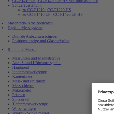
CC-F1410 LF | CC-F1420 LF HS Vorführmaschinen
Sonderausstattung
zu CC-F1210 | CC-F1220 HS
zu CC-F1410 LF | CC-F1420 LF HS
Maschinen-/Arbeitsleuchten
Digitale Messsysteme
Digitale Anbaumessschieber
Positionsanzeige und Glasmaßstäbe
Rund ums Messen
Messuhren und Magnetstative
Anreiß- und Höhenmessgeräte
Haarlineal
Innenmesswerkzeuge
Kantentaster
Mess- und Prüfplatte
Messschieber
Mikrometer
Prismen
Spitzzirkel
Tiefenmesswerkzeuge
Wasserwaagen
Winkel - Winkelmesser