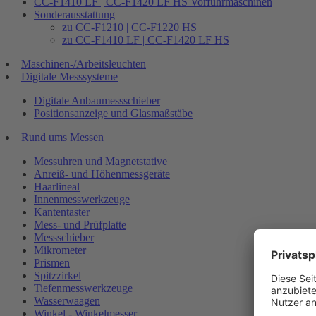
CC-F1410 LF | CC-F1420 LF HS Vorführmaschinen
Sonderausstattung
zu CC-F1210 | CC-F1220 HS
zu CC-F1410 LF | CC-F1420 LF HS
Maschinen-/Arbeitsleuchten
Digitale Messsysteme
Digitale Anbaumessschieber
Positionsanzeige und Glasmaßstäbe
Rund ums Messen
Messuhren und Magnetstative
Anreiß- und Höhenmessgeräte
Haarlineal
Innenmesswerkzeuge
Kantentaster
Mess- und Prüfplatte
Messschieber
Mikrometer
Prismen
Spitzzirkel
Tiefenmesswerkzeuge
Wasserwaagen
Winkel - Winkelmesser