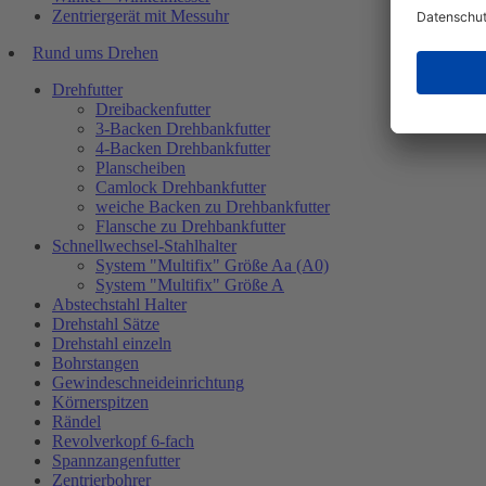
Zentriergerät mit Messuhr
Rund ums Drehen
Drehfutter
Dreibackenfutter
3-Backen Drehbankfutter
4-Backen Drehbankfutter
Planscheiben
Camlock Drehbankfutter
weiche Backen zu Drehbankfutter
Flansche zu Drehbankfutter
Schnellwechsel-Stahlhalter
System "Multifix" Größe Aa (A0)
System "Multifix" Größe A
Abstechstahl Halter
Drehstahl Sätze
Drehstahl einzeln
Bohrstangen
Gewindeschneideinrichtung
Körnerspitzen
Rändel
Revolverkopf 6-fach
Spannzangenfutter
Zentrierbohrer