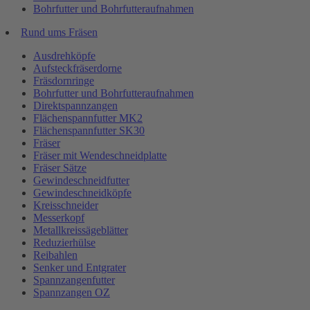
Bohrfutter und Bohrfutteraufnahmen
Rund ums Fräsen
Ausdrehköpfe
Aufsteckfräserdorne
Fräsdornringe
Bohrfutter und Bohrfutteraufnahmen
Direktspannzangen
Flächenspannfutter MK2
Flächenspannfutter SK30
Fräser
Fräser mit Wendeschneidplatte
Fräser Sätze
Gewindeschneidfutter
Gewindeschneidköpfe
Kreisschneider
Messerkopf
Metallkreissägeblätter
Reduzierhülse
Reibahlen
Senker und Entgrater
Spannzangenfutter
Spannzangen OZ