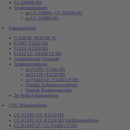
CC-D6800 HS
Sonderausstattung
zu CC-D6000 | CC-D6200 HS
zu CC-D6800 HS
Fräsmaschinen
% DIESE WOCHE %
F1200 | F1202 HS
F1210 | F1220 HS
F1410 LF | F1420 LF HS
Automatischer Vorschub
Sonderausstattung
zu F1200 | F1202 HS
zu F1210 | F1220 HS
zu F1410 LF | F1420 LF HS
Digitale Anbaumessschieber
Digitale Positionsanzeige
2te Wahl Fräsmaschinen
CNC Fräsmaschinen
CC-F1210 | CC-F1220 HS
CC-F1210 | CC-F1220 HS Vorführmaschinen
CC-F1410 LF | CC-F1420 LF HS