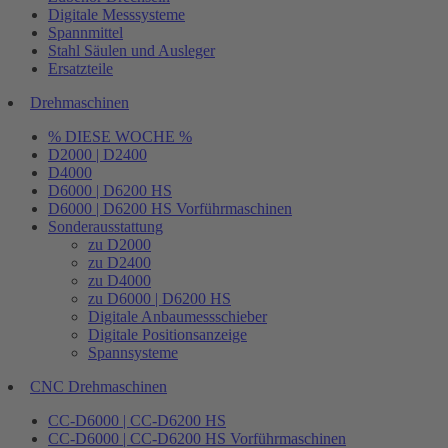
Digitale Messsysteme
Spannmittel
Stahl Säulen und Ausleger
Ersatzteile
Drehmaschinen
% DIESE WOCHE %
D2000 | D2400
D4000
D6000 | D6200 HS
D6000 | D6200 HS Vorführmaschinen
Sonderausstattung
zu D2000
zu D2400
zu D4000
zu D6000 | D6200 HS
Digitale Anbaumessschieber
Digitale Positionsanzeige
Spannsysteme
CNC Drehmaschinen
CC-D6000 | CC-D6200 HS
CC-D6000 | CC-D6200 HS Vorführmaschinen