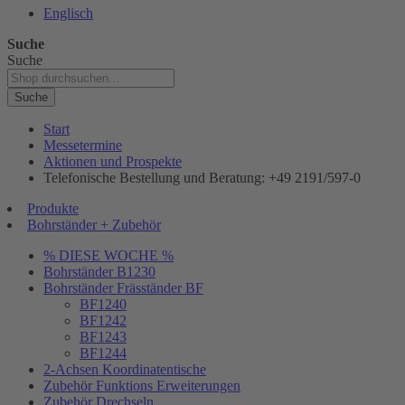
Englisch
Suche
Suche
Suche
Start
Messetermine
Aktionen und Prospekte
Telefonische Bestellung und Beratung: +49 2191/597-0
Produkte
Bohrständer + Zubehör
% DIESE WOCHE %
Bohrständer B1230
Bohrständer Fräsständer BF
BF1240
BF1242
BF1243
BF1244
2-Achsen Koordinatentische
Zubehör Funktions Erweiterungen
Zubehör Drechseln