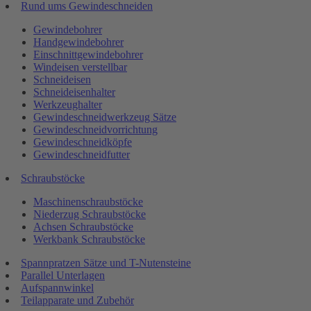
Rund ums Gewindeschneiden
Gewindebohrer
Handgewindebohrer
Einschnittgewindebohrer
Windeisen verstellbar
Schneideisen
Schneideisenhalter
Werkzeughalter
Gewindeschneidwerkzeug Sätze
Gewindeschneidvorrichtung
Gewindeschneidköpfe
Gewindeschneidfutter
Schraubstöcke
Maschinenschraubstöcke
Niederzug Schraubstöcke
Achsen Schraubstöcke
Werkbank Schraubstöcke
Spannpratzen Sätze und T-Nutensteine
Parallel Unterlagen
Aufspannwinkel
Teilapparate und Zubehör