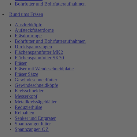
Bohrfutter und Bohrfutteraufnahmen
Rund ums Fräsen
Ausdrehköpfe
Aufsteckfräserdorne
Fräsdornringe
Bohrfutter und Bohrfutteraufnahmen
Direktspannzangen
Flächenspannfutter MK2
Flächenspannfutter SK30
Fräser
Fräser mit Wendeschneidplatte
Fräser Sätze
Gewindeschneidfutter
Gewindeschneidköpfe
Kreisschneider
Messerkopf
Metallkreissägeblätter
Reduzierhülse
Reibahlen
Senker und Entgrater
Spannzangenfutter
Spannzangen OZ