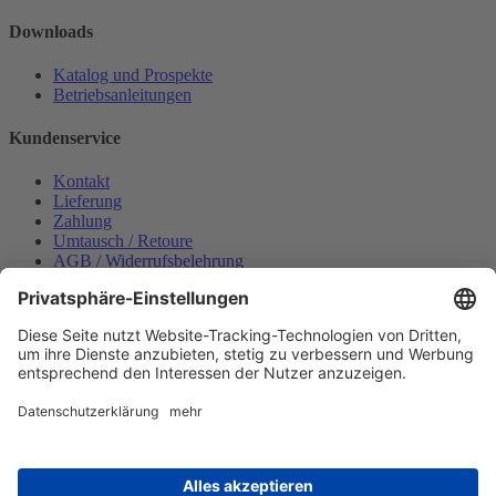
Downloads
Katalog und Prospekte
Betriebsanleitungen
Kundenservice
Kontakt
Lieferung
Zahlung
Umtausch / Retoure
AGB / Widerrufsbelehrung
Onlinesupport
Datenschutzerklärung
Impressum
Bestellung widerrufen
Mein konto
Anmelden
Warenkorb anzeigen
Zahlungsmöglichkeiten