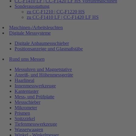
CC-F1410 LF | CC-F1420 LF HS Vorführmaschinen
Sonderausstattung
zu CC-F1210 | CC-F1220 HS
zu CC-F1410 LF | CC-F1420 LF HS
Maschinen-/Arbeitsleuchten
Digitale Messsysteme
Digitale Anbaumessschieber
Positionsanzeige und Glasmaßstäbe
Rund ums Messen
Messuhren und Magnetstative
Anreiß- und Höhenmessgeräte
Haarlineal
Innenmesswerkzeuge
Kantentaster
Mess- und Prüfplatte
Messschieber
Mikrometer
Prismen
Spitzzirkel
Tiefenmesswerkzeuge
Wasserwaagen
Winkel - Winkelmesser