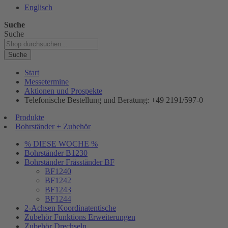
Englisch
Suche
Suche
Suche
Start
Messetermine
Aktionen und Prospekte
Telefonische Bestellung und Beratung: +49 2191/597-0
Produkte
Bohrständer + Zubehör
% DIESE WOCHE %
Bohrständer B1230
Bohrständer Fräsständer BF
BF1240
BF1242
BF1243
BF1244
2-Achsen Koordinatentische
Zubehör Funktions Erweiterungen
Zubehör Drechseln