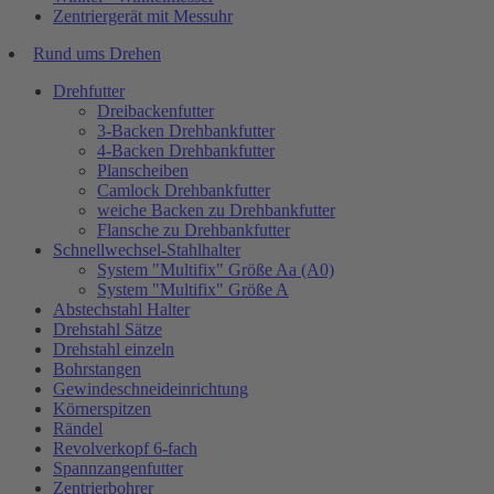
Zentriergerät mit Messuhr
Rund ums Drehen
Drehfutter
Dreibackenfutter
3-Backen Drehbankfutter
4-Backen Drehbankfutter
Planscheiben
Camlock Drehbankfutter
weiche Backen zu Drehbankfutter
Flansche zu Drehbankfutter
Schnellwechsel-Stahlhalter
System "Multifix" Größe Aa (A0)
System "Multifix" Größe A
Abstechstahl Halter
Drehstahl Sätze
Drehstahl einzeln
Bohrstangen
Gewindeschneideinrichtung
Körnerspitzen
Rändel
Revolverkopf 6-fach
Spannzangenfutter
Zentrierbohrer