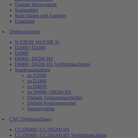
Digitale Messsysteme
Spannmittel
Stahl Säulen und Ausleger
Ersatzteile
Drehmaschinen
% DIESE WOCHE %
D2000 | D2400
D4000
D6000 | D6200 HS
D6000 | D6200 HS Vorführmaschinen
Sonderausstattung
zu D2000
zu D2400
zu D4000
zu D6000 | D6200 HS
Digitale Anbaumessschieber
Digitale Positionsanzeige
Spannsysteme
CNC Drehmaschinen
CC-D6000 | CC-D6200 HS
CC-D6000 | CC-D6200 HS Vorführmaschinen