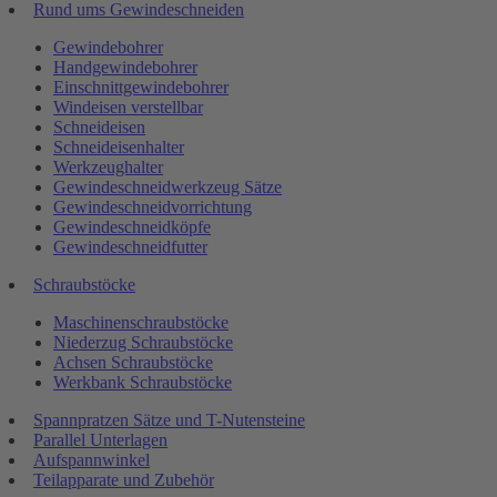
Rund ums Gewindeschneiden
Gewindebohrer
Handgewindebohrer
Einschnittgewindebohrer
Windeisen verstellbar
Schneideisen
Schneideisenhalter
Werkzeughalter
Gewindeschneidwerkzeug Sätze
Gewindeschneidvorrichtung
Gewindeschneidköpfe
Gewindeschneidfutter
Schraubstöcke
Maschinenschraubstöcke
Niederzug Schraubstöcke
Achsen Schraubstöcke
Werkbank Schraubstöcke
Spannpratzen Sätze und T-Nutensteine
Parallel Unterlagen
Aufspannwinkel
Teilapparate und Zubehör