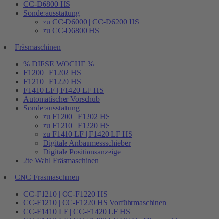
CC-D6800 HS
Sonderausstattung
zu CC-D6000 | CC-D6200 HS
zu CC-D6800 HS
Fräsmaschinen
% DIESE WOCHE %
F1200 | F1202 HS
F1210 | F1220 HS
F1410 LF | F1420 LF HS
Automatischer Vorschub
Sonderausstattung
zu F1200 | F1202 HS
zu F1210 | F1220 HS
zu F1410 LF | F1420 LF HS
Digitale Anbaumessschieber
Digitale Positionsanzeige
2te Wahl Fräsmaschinen
CNC Fräsmaschinen
CC-F1210 | CC-F1220 HS
CC-F1210 | CC-F1220 HS Vorführmaschinen
CC-F1410 LF | CC-F1420 LF HS