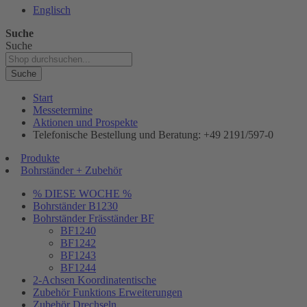
Englisch
Suche
Suche
Suche
Start
Messetermine
Aktionen und Prospekte
Telefonische Bestellung und Beratung: +49 2191/597-0
Produkte
Bohrständer + Zubehör
% DIESE WOCHE %
Bohrständer B1230
Bohrständer Fräsständer BF
BF1240
BF1242
BF1243
BF1244
2-Achsen Koordinatentische
Zubehör Funktions Erweiterungen
Zubehör Drechseln