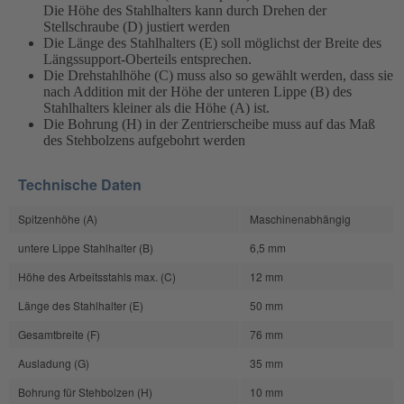
Die Höhe des Stahlhalters kann durch Drehen der
Stellschraube (D) justiert werden
Die Länge des Stahlhalters (E) soll möglichst der Breite des
Längssupport-Oberteils entsprechen.
Die Drehstahlhöhe (C) muss also so gewählt werden, dass sie
nach Addition mit der Höhe der unteren Lippe (B) des
Stahlhalters kleiner als die Höhe (A) ist.
Die Bohrung (H) in der Zentrierscheibe muss auf das Maß
des Stehbolzens aufgebohrt werden
Technische Daten
Spitzenhöhe (A)
Maschinenabhängig
untere Lippe Stahlhalter (B)
6,5 mm
Höhe des Arbeitsstahls max. (C)
12 mm
Länge des Stahlhalter (E)
50 mm
Gesamtbreite (F)
76 mm
Ausladung (G)
35 mm
Bohrung für Stehbolzen (H)
10 mm