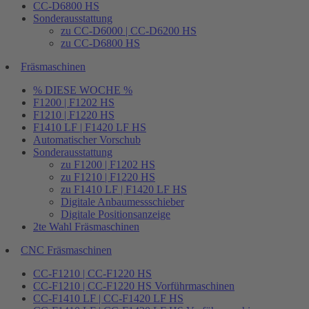
CC-D6800 HS
Sonderausstattung
zu CC-D6000 | CC-D6200 HS
zu CC-D6800 HS
Fräsmaschinen
% DIESE WOCHE %
F1200 | F1202 HS
F1210 | F1220 HS
F1410 LF | F1420 LF HS
Automatischer Vorschub
Sonderausstattung
zu F1200 | F1202 HS
zu F1210 | F1220 HS
zu F1410 LF | F1420 LF HS
Digitale Anbaumessschieber
Digitale Positionsanzeige
2te Wahl Fräsmaschinen
CNC Fräsmaschinen
CC-F1210 | CC-F1220 HS
CC-F1210 | CC-F1220 HS Vorführmaschinen
CC-F1410 LF | CC-F1420 LF HS