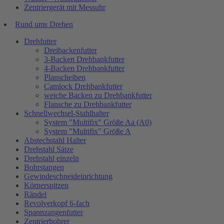
Zentriergerät mit Messuhr
Rund ums Drehen
Drehfutter
Dreibackenfutter
3-Backen Drehbankfutter
4-Backen Drehbankfutter
Planscheiben
Camlock Drehbankfutter
weiche Backen zu Drehbankfutter
Flansche zu Drehbankfutter
Schnellwechsel-Stahlhalter
System "Multifix" Größe Aa (A0)
System "Multifix" Größe A
Abstechstahl Halter
Drehstahl Sätze
Drehstahl einzeln
Bohrstangen
Gewindeschneideinrichtung
Körnerspitzen
Rändel
Revolverkopf 6-fach
Spannzangenfutter
Zentrierbohrer