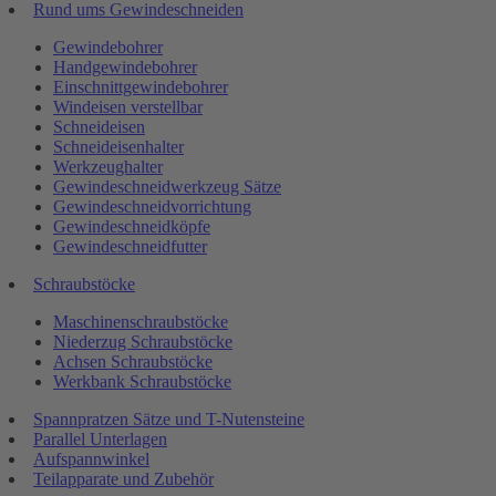
Rund ums Gewindeschneiden
Gewindebohrer
Handgewindebohrer
Einschnittgewindebohrer
Windeisen verstellbar
Schneideisen
Schneideisenhalter
Werkzeughalter
Gewindeschneidwerkzeug Sätze
Gewindeschneidvorrichtung
Gewindeschneidköpfe
Gewindeschneidfutter
Schraubstöcke
Maschinenschraubstöcke
Niederzug Schraubstöcke
Achsen Schraubstöcke
Werkbank Schraubstöcke
Spannpratzen Sätze und T-Nutensteine
Parallel Unterlagen
Aufspannwinkel
Teilapparate und Zubehör