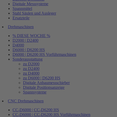
Digitale Messsysteme
Spannmittel
Stahl Säulen und Ausleger
Ersatzteile
Drehmaschinen
% DIESE WOCHE %
D2000 | D2400
D4000
D6000 | D6200 HS
D6000 | D6200 HS Vorführmaschinen
Sonderausstattung
zu D2000
zu D2400
zu D4000
zu D6000 | D6200 HS
Digitale Anbaumessschieber
Digitale Positionsanzeige
Spannsysteme
CNC Drehmaschinen
CC-D6000 | CC-D6200 HS
CC-D6000 | CC-D6200 HS Vorführmaschinen