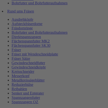
Bohrfutter und Bohrfutteraufnahmen
Rund ums Fräsen
Ausdrehköpfe
Aufsteckfräserdorne
Fräsdornringe
Bohrfutter und Bohrfutteraufnahmen
Direktspannzangen
Flächenspannfutter MK2
Flächenspannfutter SK30
Fräser
Fräser mit Wendeschneidplatte
Fräser Sätze
Gewindeschneidfutter
Gewindeschneidköpfe
Kreisschneider
Messerkopf
Metallkreissägeblätter
Reduzierhülse
Reibahlen
Senker und Entgrater
Spannzangenfutter
Spannzangen OZ