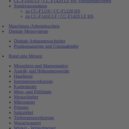
CC-F1410 LF | CC-F1420 LF HS Vorführmaschinen
Sonderausstattung
zu CC-F1210 | CC-F1220 HS
zu CC-F1410 LF | CC-F1420 LF HS
Maschinen-/Arbeitsleuchten
Digitale Messsysteme
Digitale Anbaumessschieber
Positionsanzeige und Glasmaßstäbe
Rund ums Messen
Messuhren und Magnetstative
Anreiß- und Höhenmessgeräte
Haarlineal
Innenmesswerkzeuge
Kantentaster
Mess- und Prüfplatte
Messschieber
Mikrometer
Prismen
Spitzzirkel
Tiefenmesswerkzeuge
Wasserwaagen
Winkel - Winkelmesser