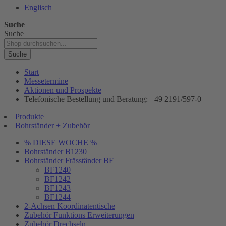
Englisch
Suche
Suche
Suche
Start
Messetermine
Aktionen und Prospekte
Telefonische Bestellung und Beratung: +49 2191/597-0
Produkte
Bohrständer + Zubehör
% DIESE WOCHE %
Bohrständer B1230
Bohrständer Fräsständer BF
BF1240
BF1242
BF1243
BF1244
2-Achsen Koordinatentische
Zubehör Funktions Erweiterungen
Zubehör Drechseln