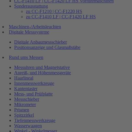
CC-F1410 LF | CC-F1420 LF HS Vorführmaschinen
Sonderausstattung
zu CC-F1210 | CC-F1220 HS
zu CC-F1410 LF | CC-F1420 LF HS
Maschinen-/Arbeitsleuchten
Digitale Messsysteme
Digitale Anbaumessschieber
Positionsanzeige und Glasmaßstäbe
Rund ums Messen
Messuhren und Magnetstative
Anreiß- und Höhenmessgeräte
Haarlineal
Innenmesswerkzeuge
Kantentaster
Mess- und Prüfplatte
Messschieber
Mikrometer
Prismen
Spitzzirkel
Tiefenmesswerkzeuge
Wasserwaagen
Winkel - Winkelmesser