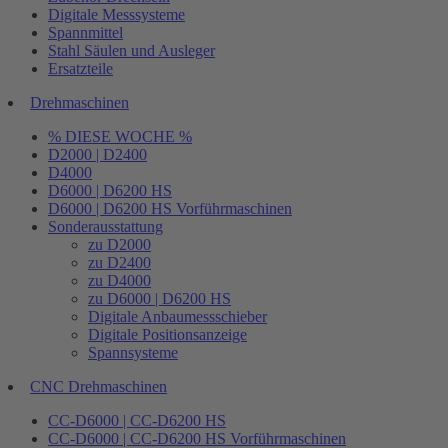
Digitale Messsysteme
Spannmittel
Stahl Säulen und Ausleger
Ersatzteile
Drehmaschinen
% DIESE WOCHE %
D2000 | D2400
D4000
D6000 | D6200 HS
D6000 | D6200 HS Vorführmaschinen
Sonderausstattung
zu D2000
zu D2400
zu D4000
zu D6000 | D6200 HS
Digitale Anbaumessschieber
Digitale Positionsanzeige
Spannsysteme
CNC Drehmaschinen
CC-D6000 | CC-D6200 HS
CC-D6000 | CC-D6200 HS Vorführmaschinen