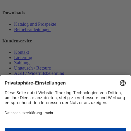
Downloads
Katalog und Prospekte
Betriebsanleitungen
Kundenservice
Kontakt
Lieferung
Zahlung
Umtausch / Retoure
AGB / Widerrufsbelehrung
Onlinesupport
Datenschutzerklärung
Impressum
Bestellung widerrufen
Mein konto
Anmelden
Warenkorb anzeigen