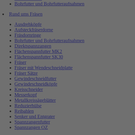
Bohrfutter und Bohrfutteraufnahmen
Rund ums Fräsen
Ausdrehköpfe
Aufsteckfräserdorne
Fräsdornringe
Bohrfutter und Bohrfutteraufnahmen
Direktspannzangen
Flächenspannfutter MK2
Flächenspannfutter SK30
Fräser
Fräser mit Wendeschneidplatte
Fräser Sätze
Gewindeschneidfutter
Gewindeschneidköpfe
Kreisschneider
Messerkopf
Metallkreissägeblätter
Reduzierhülse
Reibahlen
Senker und Entgrater
Spannzangenfutter
Spannzangen OZ