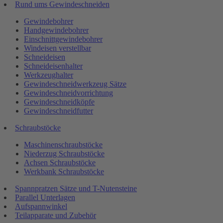
Rund ums Gewindeschneiden
Gewindebohrer
Handgewindebohrer
Einschnittgewindebohrer
Windeisen verstellbar
Schneideisen
Schneideisenhalter
Werkzeughalter
Gewindeschneidwerkzeug Sätze
Gewindeschneidvorrichtung
Gewindeschneidköpfe
Gewindeschneidfutter
Schraubstöcke
Maschinenschraubstöcke
Niederzug Schraubstöcke
Achsen Schraubstöcke
Werkbank Schraubstöcke
Spannpratzen Sätze und T-Nutensteine
Parallel Unterlagen
Aufspannwinkel
Teilapparate und Zubehör