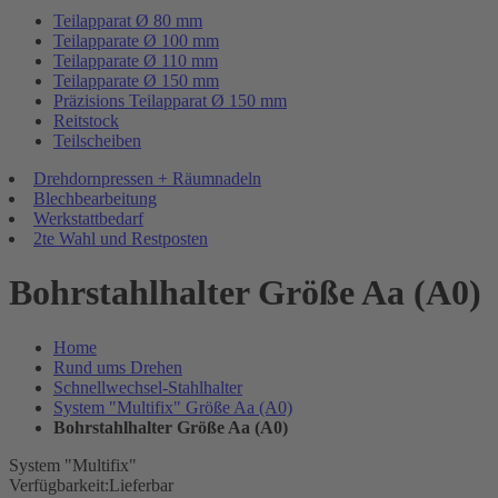
Teilapparat Ø 80 mm
Teilapparate Ø 100 mm
Teilapparate Ø 110 mm
Teilapparate Ø 150 mm
Präzisions Teilapparat Ø 150 mm
Reitstock
Teilscheiben
Drehdornpressen + Räumnadeln
Blechbearbeitung
Werkstattbedarf
2te Wahl und Restposten
Bohrstahlhalter Größe Aa (A0)
Home
Rund ums Drehen
Schnellwechsel-Stahlhalter
System "Multifix" Größe Aa (A0)
Bohrstahlhalter Größe Aa (A0)
System "Multifix"
Verfügbarkeit:
Lieferbar