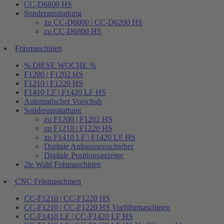
CC-D6800 HS
Sonderausstattung
zu CC-D6000 | CC-D6200 HS
zu CC-D6800 HS
Fräsmaschinen
% DIESE WOCHE %
F1200 | F1202 HS
F1210 | F1220 HS
F1410 LF | F1420 LF HS
Automatischer Vorschub
Sonderausstattung
zu F1200 | F1202 HS
zu F1210 | F1220 HS
zu F1410 LF | F1420 LF HS
Digitale Anbaumessschieber
Digitale Positionsanzeige
2te Wahl Fräsmaschinen
CNC Fräsmaschinen
CC-F1210 | CC-F1220 HS
CC-F1210 | CC-F1220 HS Vorführmaschinen
CC-F1410 LF | CC-F1420 LF HS