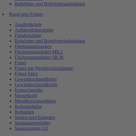
Bohrfutter und Bohrfutteraufnahmen
Rund ums Fräsen
Ausdrehköpfe
Aufsteckfräserdorne
Fräsdornringe
Bohrfutter und Bohrfutteraufnahmen
Direktspannzangen
Flächenspannfutter MK2
Flächenspannfutter SK30
Fräser
Fräser mit Wendeschneidplatte
Fräser Sätze
Gewindeschneidfutter
Gewindeschneidköpfe
Kreisschneider
Messerkopf
Metallkreissägeblätter
Reduzierhülse
Reibahlen
Senker und Entgrater
Spannzangenfutter
Spannzangen OZ