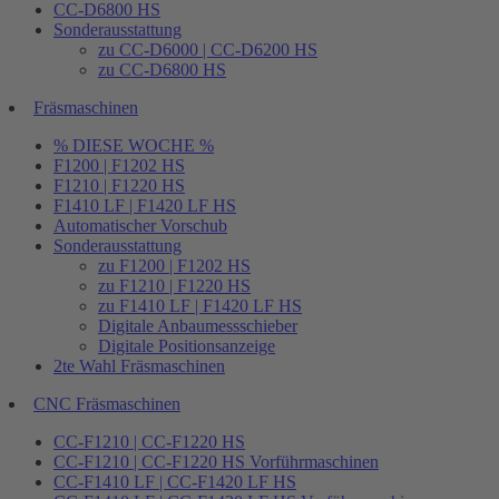
CC-D6800 HS
Sonderausstattung
zu CC-D6000 | CC-D6200 HS
zu CC-D6800 HS
Fräsmaschinen
% DIESE WOCHE %
F1200 | F1202 HS
F1210 | F1220 HS
F1410 LF | F1420 LF HS
Automatischer Vorschub
Sonderausstattung
zu F1200 | F1202 HS
zu F1210 | F1220 HS
zu F1410 LF | F1420 LF HS
Digitale Anbaumessschieber
Digitale Positionsanzeige
2te Wahl Fräsmaschinen
CNC Fräsmaschinen
CC-F1210 | CC-F1220 HS
CC-F1210 | CC-F1220 HS Vorführmaschinen
CC-F1410 LF | CC-F1420 LF HS