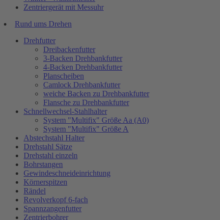
Zentriergerät mit Messuhr
Rund ums Drehen
Drehfutter
Dreibackenfutter
3-Backen Drehbankfutter
4-Backen Drehbankfutter
Planscheiben
Camlock Drehbankfutter
weiche Backen zu Drehbankfutter
Flansche zu Drehbankfutter
Schnellwechsel-Stahlhalter
System "Multifix" Größe Aa (A0)
System "Multifix" Größe A
Abstechstahl Halter
Drehstahl Sätze
Drehstahl einzeln
Bohrstangen
Gewindeschneideinrichtung
Körnerspitzen
Rändel
Revolverkopf 6-fach
Spannzangenfutter
Zentrierbohrer