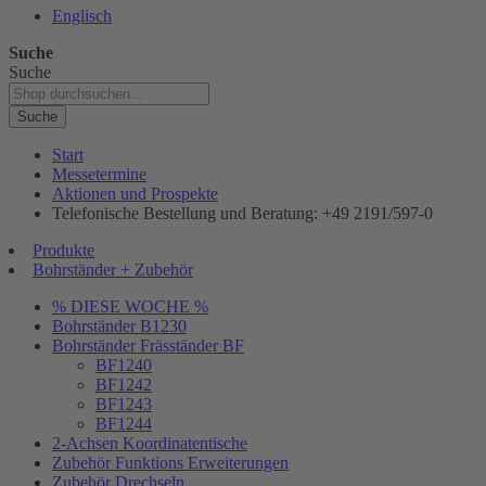
Englisch
Suche
Suche
Suche
Start
Messetermine
Aktionen und Prospekte
Telefonische Bestellung und Beratung: +49 2191/597-0
Produkte
Bohrständer + Zubehör
% DIESE WOCHE %
Bohrständer B1230
Bohrständer Fräsständer BF
BF1240
BF1242
BF1243
BF1244
2-Achsen Koordinatentische
Zubehör Funktions Erweiterungen
Zubehör Drechseln