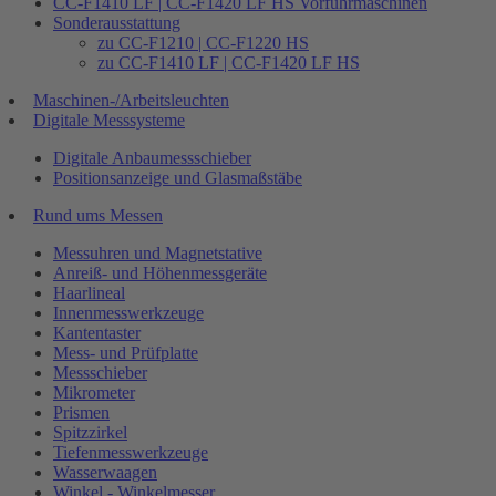
CC-F1410 LF | CC-F1420 LF HS Vorführmaschinen
Sonderausstattung
zu CC-F1210 | CC-F1220 HS
zu CC-F1410 LF | CC-F1420 LF HS
Maschinen-/Arbeitsleuchten
Digitale Messsysteme
Digitale Anbaumessschieber
Positionsanzeige und Glasmaßstäbe
Rund ums Messen
Messuhren und Magnetstative
Anreiß- und Höhenmessgeräte
Haarlineal
Innenmesswerkzeuge
Kantentaster
Mess- und Prüfplatte
Messschieber
Mikrometer
Prismen
Spitzzirkel
Tiefenmesswerkzeuge
Wasserwaagen
Winkel - Winkelmesser