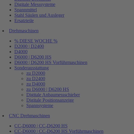
Digitale Messsysteme
Spannmittel
Stahl Säulen und Ausleger
Ersatzteile
Drehmaschinen
% DIESE WOCHE %
D2000 | D2400
D4000
D6000 | D6200 HS
D6000 | D6200 HS Vorführmaschinen
Sonderausstattung
zu D2000
zu D2400
zu D4000
zu D6000 | D6200 HS
Digitale Anbaumessschieber
Digitale Positionsanzeige
Spannsysteme
CNC Drehmaschinen
CC-D6000 | CC-D6200 HS
CC-D6000 | CC-D6200 HS Vorführmaschinen