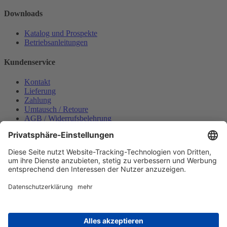
Downloads
Katalog und Prospekte
Betriebsanleitungen
Kundenservice
Kontakt
Lieferung
Zahlung
Umtausch / Retoure
AGB / Widerrufsbelehrung
Onlinesupport
Datenschutzerklärung
Impressum
Bestellung widerrufen
Mein konto
Anmelden
Warenkorb anzeigen
Zahlungsmöglichkeiten