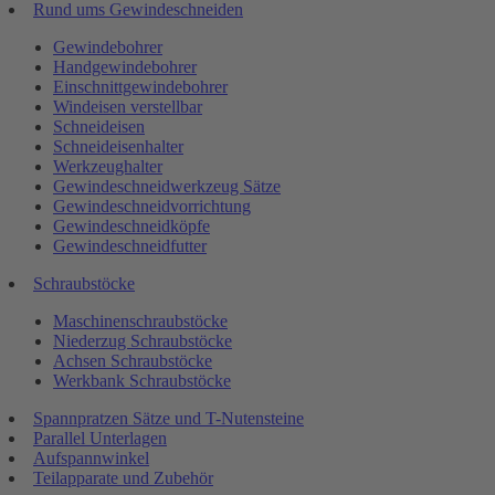
Rund ums Gewindeschneiden
Gewindebohrer
Handgewindebohrer
Einschnittgewindebohrer
Windeisen verstellbar
Schneideisen
Schneideisenhalter
Werkzeughalter
Gewindeschneidwerkzeug Sätze
Gewindeschneidvorrichtung
Gewindeschneidköpfe
Gewindeschneidfutter
Schraubstöcke
Maschinenschraubstöcke
Niederzug Schraubstöcke
Achsen Schraubstöcke
Werkbank Schraubstöcke
Spannpratzen Sätze und T-Nutensteine
Parallel Unterlagen
Aufspannwinkel
Teilapparate und Zubehör