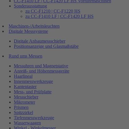
CC-F1410 LF | CC-F1420 LF HS Vorführmaschinen
Sonderausstattung
zu CC-F1210 | CC-F1220 HS
zu CC-F1410 LF | CC-F1420 LF HS
Maschinen-/Arbeitsleuchten
Digitale Messsysteme
Digitale Anbaumessschieber
Positionsanzeige und Glasmaßstäbe
Rund ums Messen
Messuhren und Magnetstative
Anreiß- und Höhenmessgeräte
Haarlineal
Innenmesswerkzeuge
Kantentaster
Mess- und Prüfplatte
Messschieber
Mikrometer
Prismen
Spitzzirkel
Tiefenmesswerkzeuge
Wasserwaagen
Winkel - Winkelmesser