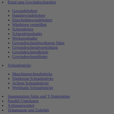
Rund ums Gewindeschneiden
Gewindebohrer
Handgewindebohrer
Einschnittgewindebohrer
Windeisen verstellbar
Schneideisen
Schneideisenhalter
Werkzeughalter
Gewindeschneidwerkzeug Sätze
Gewindeschneidvorrichtung
Gewindeschneidköpfe
Gewindeschneidfutter
Schraubstöcke
Maschinenschraubstöcke
Niederzug Schraubstöcke
Achsen Schraubstöcke
Werkbank Schraubstöcke
Spannpratzen Sätze und T-Nutensteine
Parallel Unterlagen
Aufspannwinkel
Teilapparate und Zubehör