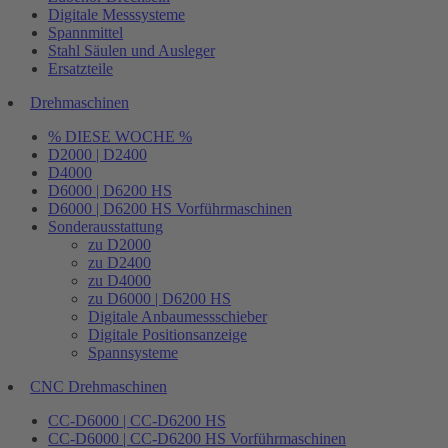
Digitale Messsysteme
Spannmittel
Stahl Säulen und Ausleger
Ersatzteile
Drehmaschinen
% DIESE WOCHE %
D2000 | D2400
D4000
D6000 | D6200 HS
D6000 | D6200 HS Vorführmaschinen
Sonderausstattung
zu D2000
zu D2400
zu D4000
zu D6000 | D6200 HS
Digitale Anbaumessschieber
Digitale Positionsanzeige
Spannsysteme
CNC Drehmaschinen
CC-D6000 | CC-D6200 HS
CC-D6000 | CC-D6200 HS Vorführmaschinen