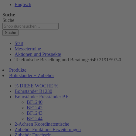
Englisch
Suche
Suche
Suche
Start
Messetermine
Aktionen und Prospekte
Telefonische Bestellung und Beratung: +49 2191/597-0
Produkte
Bohrständer + Zubehör
% DIESE WOCHE %
Bohrständer B1230
Bohrständer Fräsständer BF
BF1240
BF1242
BF1243
BF1244
2-Achsen Koordinatentische
Zubehör Funktions Erweiterungen
Zubehör Drechseln