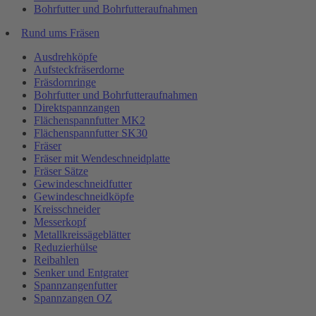
Bohrfutter und Bohrfutteraufnahmen
Rund ums Fräsen
Ausdrehköpfe
Aufsteckfräserdorne
Fräsdornringe
Bohrfutter und Bohrfutteraufnahmen
Direktspannzangen
Flächenspannfutter MK2
Flächenspannfutter SK30
Fräser
Fräser mit Wendeschneidplatte
Fräser Sätze
Gewindeschneidfutter
Gewindeschneidköpfe
Kreisschneider
Messerkopf
Metallkreissägeblätter
Reduzierhülse
Reibahlen
Senker und Entgrater
Spannzangenfutter
Spannzangen OZ