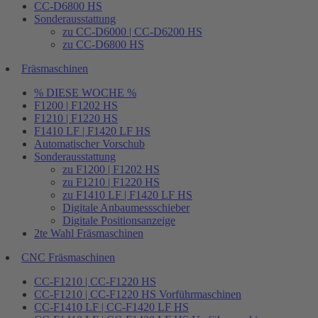
CC-D6800 HS
Sonderausstattung
zu CC-D6000 | CC-D6200 HS
zu CC-D6800 HS
Fräsmaschinen
% DIESE WOCHE %
F1200 | F1202 HS
F1210 | F1220 HS
F1410 LF | F1420 LF HS
Automatischer Vorschub
Sonderausstattung
zu F1200 | F1202 HS
zu F1210 | F1220 HS
zu F1410 LF | F1420 LF HS
Digitale Anbaumessschieber
Digitale Positionsanzeige
2te Wahl Fräsmaschinen
CNC Fräsmaschinen
CC-F1210 | CC-F1220 HS
CC-F1210 | CC-F1220 HS Vorführmaschinen
CC-F1410 LF | CC-F1420 LF HS