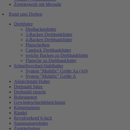
Zentriergerät mit Messuhr
Rund ums Drehen
Drehfutter
Dreibackenfutter
3-Backen Drehbankfutter
4-Backen Drehbankfutter
Planscheiben
Camlock Drehbankfutter
weiche Backen zu Drehbankfutter
Flansche zu Drehbankfutter
Schnellwechsel-Stahlhalter
System "Multifix" Größe Aa (A0)
System "Multifix" Größe A
Abstechstahl Halter
Drehstahl Sätze
Drehstahl einzeln
Bohrstangen
Gewindeschneideinrichtung
Körnerspitzen
Rändel
Revolverkopf 6-fach
Spannzangenfutter
Zentrierbohrer