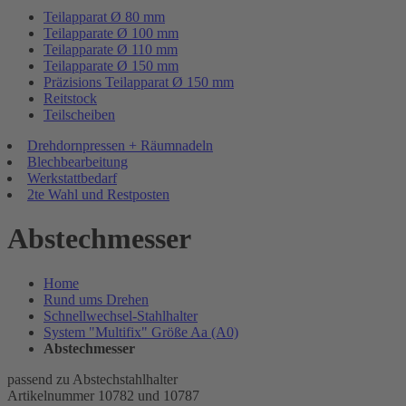
Teilapparat Ø 80 mm
Teilapparate Ø 100 mm
Teilapparate Ø 110 mm
Teilapparate Ø 150 mm
Präzisions Teilapparat Ø 150 mm
Reitstock
Teilscheiben
Drehdornpressen + Räumnadeln
Blechbearbeitung
Werkstattbedarf
2te Wahl und Restposten
Abstechmesser
Home
Rund ums Drehen
Schnellwechsel-Stahlhalter
System "Multifix" Größe Aa (A0)
Abstechmesser
passend zu Abstechstahlhalter
Artikelnummer 10782 und 10787