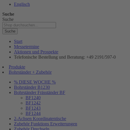
Englisch
Suche
Suche
Suche
Start
Messetermine
Aktionen und Prospekte
Telefonische Bestellung und Beratung: +49 2191/597-0
Produkte
Bohrständer + Zubehör
% DIESE WOCHE %
Bohrständer B1230
Bohrständer Fräsständer BF
BF1240
BF1242
BF1243
BF1244
2-Achsen Koordinatentische
Zubehör Funktions Erweiterungen
Zubehör Drechseln