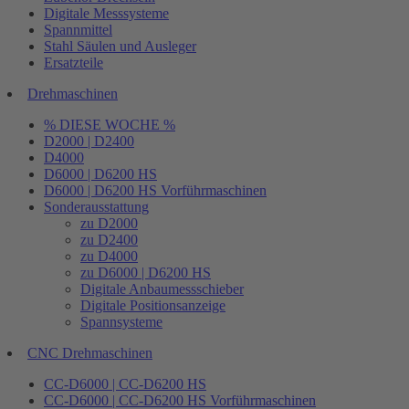
Digitale Messsysteme
Spannmittel
Stahl Säulen und Ausleger
Ersatzteile
Drehmaschinen
% DIESE WOCHE %
D2000 | D2400
D4000
D6000 | D6200 HS
D6000 | D6200 HS Vorführmaschinen
Sonderausstattung
zu D2000
zu D2400
zu D4000
zu D6000 | D6200 HS
Digitale Anbaumessschieber
Digitale Positionsanzeige
Spannsysteme
CNC Drehmaschinen
CC-D6000 | CC-D6200 HS
CC-D6000 | CC-D6200 HS Vorführmaschinen