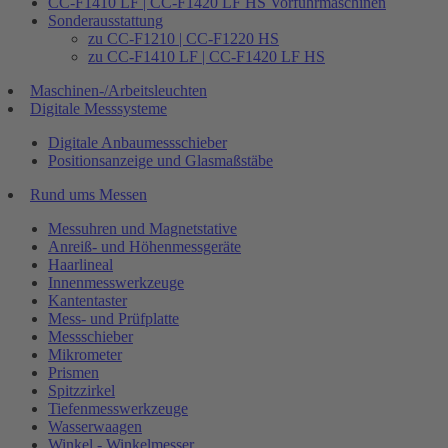
CC-F1410 LF | CC-F1420 LF HS Vorführmaschinen
Sonderausstattung
zu CC-F1210 | CC-F1220 HS
zu CC-F1410 LF | CC-F1420 LF HS
Maschinen-/Arbeitsleuchten
Digitale Messsysteme
Digitale Anbaumessschieber
Positionsanzeige und Glasmaßstäbe
Rund ums Messen
Messuhren und Magnetstative
Anreiß- und Höhenmessgeräte
Haarlineal
Innenmesswerkzeuge
Kantentaster
Mess- und Prüfplatte
Messschieber
Mikrometer
Prismen
Spitzzirkel
Tiefenmesswerkzeuge
Wasserwaagen
Winkel - Winkelmesser