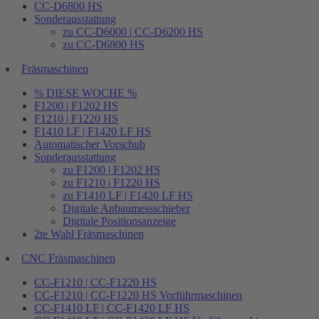
CC-D6800 HS
Sonderausstattung
zu CC-D6000 | CC-D6200 HS
zu CC-D6800 HS
Fräsmaschinen
% DIESE WOCHE %
F1200 | F1202 HS
F1210 | F1220 HS
F1410 LF | F1420 LF HS
Automatischer Vorschub
Sonderausstattung
zu F1200 | F1202 HS
zu F1210 | F1220 HS
zu F1410 LF | F1420 LF HS
Digitale Anbaumessschieber
Digitale Positionsanzeige
2te Wahl Fräsmaschinen
CNC Fräsmaschinen
CC-F1210 | CC-F1220 HS
CC-F1210 | CC-F1220 HS Vorführmaschinen
CC-F1410 LF | CC-F1420 LF HS