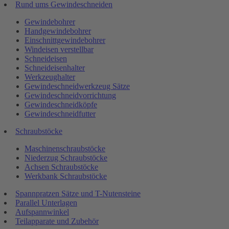
Rund ums Gewindeschneiden
Gewindebohrer
Handgewindebohrer
Einschnittgewindebohrer
Windeisen verstellbar
Schneideisen
Schneideisenhalter
Werkzeughalter
Gewindeschneidwerkzeug Sätze
Gewindeschneidvorrichtung
Gewindeschneidköpfe
Gewindeschneidfutter
Schraubstöcke
Maschinenschraubstöcke
Niederzug Schraubstöcke
Achsen Schraubstöcke
Werkbank Schraubstöcke
Spannpratzen Sätze und T-Nutensteine
Parallel Unterlagen
Aufspannwinkel
Teilapparate und Zubehör