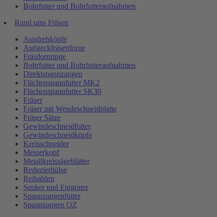
Bohrfutter und Bohrfutteraufnahmen
Rund ums Fräsen
Ausdrehköpfe
Aufsteckfräserdorne
Fräsdornringe
Bohrfutter und Bohrfutteraufnahmen
Direktspannzangen
Flächenspannfutter MK2
Flächenspannfutter SK30
Fräser
Fräser mit Wendeschneidplatte
Fräser Sätze
Gewindeschneidfutter
Gewindeschneidköpfe
Kreisschneider
Messerkopf
Metallkreissägeblätter
Reduzierhülse
Reibahlen
Senker und Entgrater
Spannzangenfutter
Spannzangen OZ