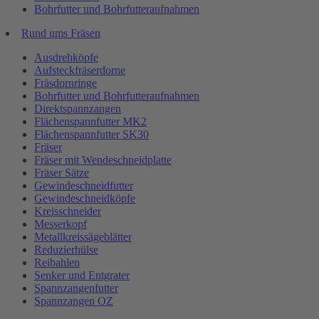
Bohrfutter und Bohrfutteraufnahmen
Rund ums Fräsen
Ausdrehköpfe
Aufsteckfräserdorne
Fräsdornringe
Bohrfutter und Bohrfutteraufnahmen
Direktspannzangen
Flächenspannfutter MK2
Flächenspannfutter SK30
Fräser
Fräser mit Wendeschneidplatte
Fräser Sätze
Gewindeschneidfutter
Gewindeschneidköpfe
Kreisschneider
Messerkopf
Metallkreissägeblätter
Reduzierhülse
Reibahlen
Senker und Entgrater
Spannzangenfutter
Spannzangen OZ