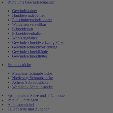
Rund ums Gewindeschneiden
Gewindebohrer
Handgewindebohrer
Einschnittgewindebohrer
Windeisen verstellbar
Schneideisen
Schneideisenhalter
Werkzeughalter
Gewindeschneidwerkzeug Sätze
Gewindeschneidvorrichtung
Gewindeschneidköpfe
Gewindeschneidfutter
Schraubstöcke
Maschinenschraubstöcke
Niederzug Schraubstöcke
Achsen Schraubstöcke
Werkbank Schraubstöcke
Spannpratzen Sätze und T-Nutensteine
Parallel Unterlagen
Aufspannwinkel
Teilapparate und Zubehör