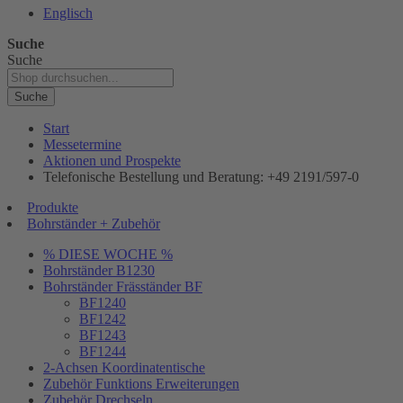
Englisch
Suche
Suche
Suche
Start
Messetermine
Aktionen und Prospekte
Telefonische Bestellung und Beratung: +49 2191/597-0
Produkte
Bohrständer + Zubehör
% DIESE WOCHE %
Bohrständer B1230
Bohrständer Fräsständer BF
BF1240
BF1242
BF1243
BF1244
2-Achsen Koordinatentische
Zubehör Funktions Erweiterungen
Zubehör Drechseln