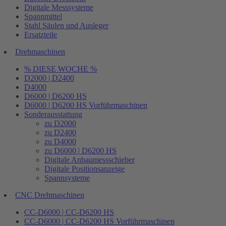
Digitale Messsysteme
Spannmittel
Stahl Säulen und Ausleger
Ersatzteile
Drehmaschinen
% DIESE WOCHE %
D2000 | D2400
D4000
D6000 | D6200 HS
D6000 | D6200 HS Vorführmaschinen
Sonderausstattung
zu D2000
zu D2400
zu D4000
zu D6000 | D6200 HS
Digitale Anbaumessschieber
Digitale Positionsanzeige
Spannsysteme
CNC Drehmaschinen
CC-D6000 | CC-D6200 HS
CC-D6000 | CC-D6200 HS Vorführmaschinen