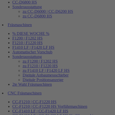
CC-D6800 HS
Sonderausstattung
zu CC-D6000 | CC-D6200 HS
zu CC-D6800 HS
Fräsmaschinen
% DIESE WOCHE %
F1200 | F1202 HS
F1210 | F1220 HS
F1410 LF | F1420 LF HS
Automatischer Vorschub
Sonderausstattung
zu F1200 | F1202 HS
zu F1210 | F1220 HS
zu F1410 LF | F1420 LF HS
Digitale Anbaumessschieber
Digitale Positionsanzeige
2te Wahl Fräsmaschinen
CNC Fräsmaschinen
CC-F1210 | CC-F1220 HS
CC-F1210 | CC-F1220 HS Vorführmaschinen
CC-F1410 LF | CC-F1420 LF HS