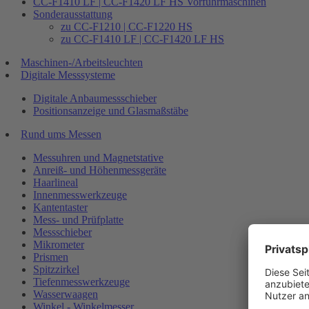
CC-F1410 LF | CC-F1420 LF HS Vorführmaschinen
Sonderausstattung
zu CC-F1210 | CC-F1220 HS
zu CC-F1410 LF | CC-F1420 LF HS
Maschinen-/Arbeitsleuchten
Digitale Messsysteme
Digitale Anbaumessschieber
Positionsanzeige und Glasmaßstäbe
Rund ums Messen
Messuhren und Magnetstative
Anreiß- und Höhenmessgeräte
Haarlineal
Innenmesswerkzeuge
Kantentaster
Mess- und Prüfplatte
Messschieber
Mikrometer
Prismen
Spitzzirkel
Tiefenmesswerkzeuge
Wasserwaagen
Winkel - Winkelmesser