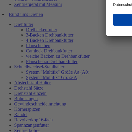
Zentriergerät mit Messuhr
Rund ums Drehen
Drehfutter
Dreibackenfutter
3-Backen Drehbankfutter
4-Backen Drehbankfutter
Planscheiben
Camlock Drehbankfutter
weiche Backen zu Drehbankfutter
Flansche zu Drehbankfutter
Schnellwechsel-Stahlhalter
System "Multifix" Größe Aa (A0)
System "Multifix" Größe A
Abstechstahl Halter
Drehstahl Sätze
Drehstahl einzeln
Bohrstangen
Gewindeschneideinrichtung
Körnerspitzen
Rändel
Revolverkopf 6-fach
Spannzangenfutter
Zentrierbohrer