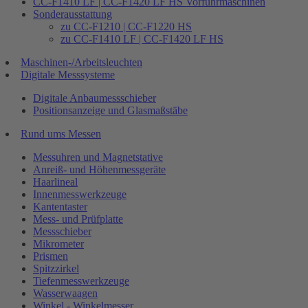
CC-F1410 LF | CC-F1420 LF HS Vorführmaschinen
Sonderausstattung
zu CC-F1210 | CC-F1220 HS
zu CC-F1410 LF | CC-F1420 LF HS
Maschinen-/Arbeitsleuchten
Digitale Messsysteme
Digitale Anbaumessschieber
Positionsanzeige und Glasmaßstäbe
Rund ums Messen
Messuhren und Magnetstative
Anreiß- und Höhenmessgeräte
Haarlineal
Innenmesswerkzeuge
Kantentaster
Mess- und Prüfplatte
Messschieber
Mikrometer
Prismen
Spitzzirkel
Tiefenmesswerkzeuge
Wasserwaagen
Winkel - Winkelmesser