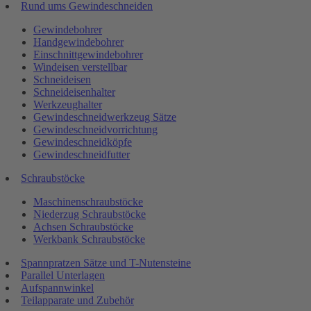
Rund ums Gewindeschneiden
Gewindebohrer
Handgewindebohrer
Einschnittgewindebohrer
Windeisen verstellbar
Schneideisen
Schneideisenhalter
Werkzeughalter
Gewindeschneidwerkzeug Sätze
Gewindeschneidvorrichtung
Gewindeschneidköpfe
Gewindeschneidfutter
Schraubstöcke
Maschinenschraubstöcke
Niederzug Schraubstöcke
Achsen Schraubstöcke
Werkbank Schraubstöcke
Spannpratzen Sätze und T-Nutensteine
Parallel Unterlagen
Aufspannwinkel
Teilapparate und Zubehör