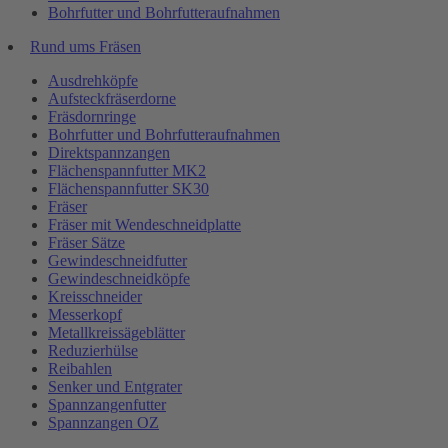
Bohrfutter und Bohrfutteraufnahmen
Rund ums Fräsen
Ausdrehköpfe
Aufsteckfräserdorne
Fräsdornringe
Bohrfutter und Bohrfutteraufnahmen
Direktspannzangen
Flächenspannfutter MK2
Flächenspannfutter SK30
Fräser
Fräser mit Wendeschneidplatte
Fräser Sätze
Gewindeschneidfutter
Gewindeschneidköpfe
Kreisschneider
Messerkopf
Metallkreissägeblätter
Reduzierhülse
Reibahlen
Senker und Entgrater
Spannzangenfutter
Spannzangen OZ