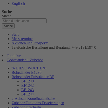
Englisch
Suche
Suche
Suche
Start
Messetermine
Aktionen und Prospekte
Telefonische Bestellung und Beratung: +49 2191/597-0
Produkte
Bohrständer + Zubehör
% DIESE WOCHE %
Bohrständer B1230
Bohrständer Fräsständer BF
BF1240
BF1242
BF1243
BF1244
2-Achsen Koordinatentische
Zubehör Funktions Erweiterungen
Zubehör Drechseln