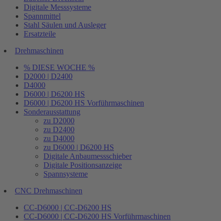
Digitale Messsysteme
Spannmittel
Stahl Säulen und Ausleger
Ersatzteile
Drehmaschinen
% DIESE WOCHE %
D2000 | D2400
D4000
D6000 | D6200 HS
D6000 | D6200 HS Vorführmaschinen
Sonderausstattung
zu D2000
zu D2400
zu D4000
zu D6000 | D6200 HS
Digitale Anbaumessschieber
Digitale Positionsanzeige
Spannsysteme
CNC Drehmaschinen
CC-D6000 | CC-D6200 HS
CC-D6000 | CC-D6200 HS Vorführmaschinen