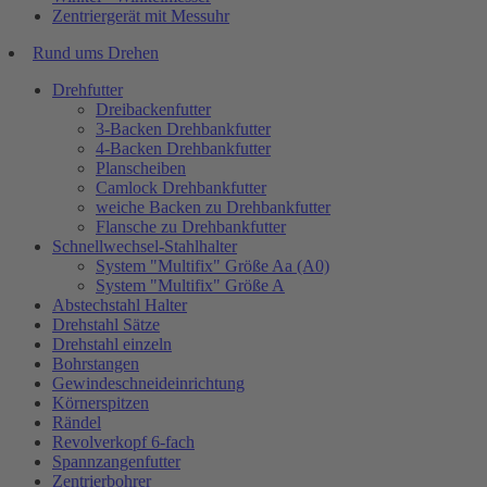
Zentriergerät mit Messuhr
Rund ums Drehen
Drehfutter
Dreibackenfutter
3-Backen Drehbankfutter
4-Backen Drehbankfutter
Planscheiben
Camlock Drehbankfutter
weiche Backen zu Drehbankfutter
Flansche zu Drehbankfutter
Schnellwechsel-Stahlhalter
System "Multifix" Größe Aa (A0)
System "Multifix" Größe A
Abstechstahl Halter
Drehstahl Sätze
Drehstahl einzeln
Bohrstangen
Gewindeschneideinrichtung
Körnerspitzen
Rändel
Revolverkopf 6-fach
Spannzangenfutter
Zentrierbohrer