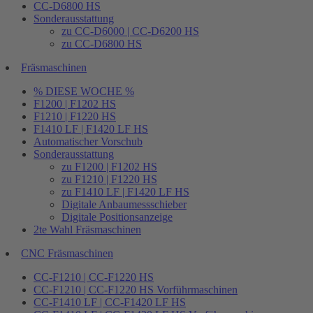
CC-D6800 HS
Sonderausstattung
zu CC-D6000 | CC-D6200 HS
zu CC-D6800 HS
Fräsmaschinen
% DIESE WOCHE %
F1200 | F1202 HS
F1210 | F1220 HS
F1410 LF | F1420 LF HS
Automatischer Vorschub
Sonderausstattung
zu F1200 | F1202 HS
zu F1210 | F1220 HS
zu F1410 LF | F1420 LF HS
Digitale Anbaumessschieber
Digitale Positionsanzeige
2te Wahl Fräsmaschinen
CNC Fräsmaschinen
CC-F1210 | CC-F1220 HS
CC-F1210 | CC-F1220 HS Vorführmaschinen
CC-F1410 LF | CC-F1420 LF HS