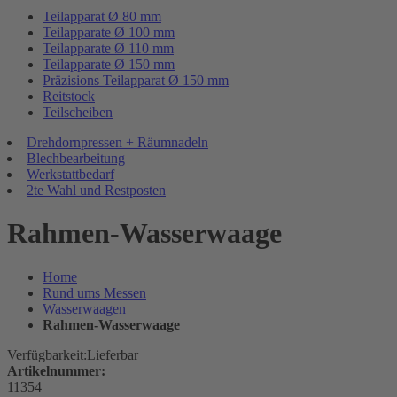
Teilapparat Ø 80 mm
Teilapparate Ø 100 mm
Teilapparate Ø 110 mm
Teilapparate Ø 150 mm
Präzisions Teilapparat Ø 150 mm
Reitstock
Teilscheiben
Drehdornpressen + Räumnadeln
Blechbearbeitung
Werkstattbedarf
2te Wahl und Restposten
Rahmen-Wasserwaage
Home
Rund ums Messen
Wasserwaagen
Rahmen-Wasserwaage
Verfügbarkeit:
Lieferbar
Artikelnummer:
11354