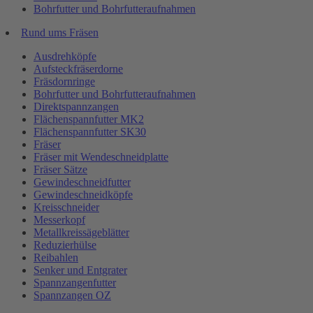
Bohrfutter und Bohrfutteraufnahmen
Rund ums Fräsen
Ausdrehköpfe
Aufsteckfräserdorne
Fräsdornringe
Bohrfutter und Bohrfutteraufnahmen
Direktspannzangen
Flächenspannfutter MK2
Flächenspannfutter SK30
Fräser
Fräser mit Wendeschneidplatte
Fräser Sätze
Gewindeschneidfutter
Gewindeschneidköpfe
Kreisschneider
Messerkopf
Metallkreissägeblätter
Reduzierhülse
Reibahlen
Senker und Entgrater
Spannzangenfutter
Spannzangen OZ