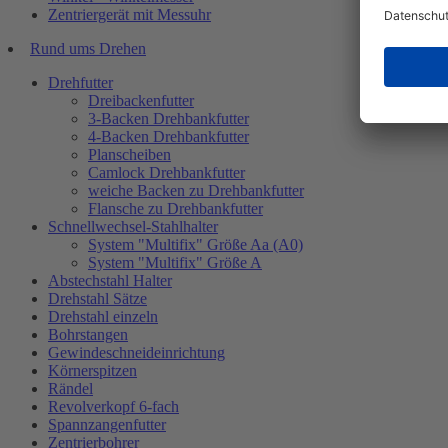
Zentriergerät mit Messuhr
Rund ums Drehen
Drehfutter
Dreibackenfutter
3-Backen Drehbankfutter
4-Backen Drehbankfutter
Planscheiben
Camlock Drehbankfutter
weiche Backen zu Drehbankfutter
Flansche zu Drehbankfutter
Schnellwechsel-Stahlhalter
System "Multifix" Größe Aa (A0)
System "Multifix" Größe A
Abstechstahl Halter
Drehstahl Sätze
Drehstahl einzeln
Bohrstangen
Gewindeschneideinrichtung
Körnerspitzen
Rändel
Revolverkopf 6-fach
Spannzangenfutter
Zentrierbohrer