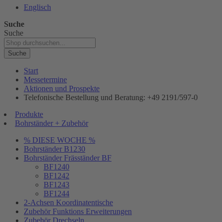
Englisch
Suche
Suche
Suche
Start
Messetermine
Aktionen und Prospekte
Telefonische Bestellung und Beratung: +49 2191/597-0
Produkte
Bohrständer + Zubehör
% DIESE WOCHE %
Bohrständer B1230
Bohrständer Fräsständer BF
BF1240
BF1242
BF1243
BF1244
2-Achsen Koordinatentische
Zubehör Funktions Erweiterungen
Zubehör Drechseln