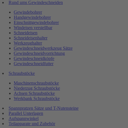
Rund ums Gewindeschneiden
Gewindebohrer
Handgewindebohrer
Einschnittgewindebohrer
Windeisen verstellbar
Schneideisen
Schneideisenhalter
Werkzeughalter
Gewindeschneidwerkzeug Sätze
Gewindeschneidvorrichtung
Gewindeschneidköpfe
Gewindeschneidfutter
Schraubstöcke
Maschinenschraubstöcke
Niederzug Schraubstöcke
Achsen Schraubstöcke
Werkbank Schraubstöcke
Spannpratzen Sätze und T-Nutensteine
Parallel Unterlagen
Aufspannwinkel
Teilapparate und Zubehör