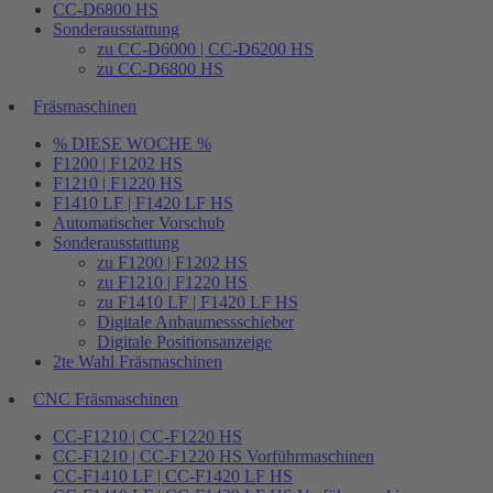
CC-D6800 HS
Sonderausstattung
zu CC-D6000 | CC-D6200 HS
zu CC-D6800 HS
Fräsmaschinen
% DIESE WOCHE %
F1200 | F1202 HS
F1210 | F1220 HS
F1410 LF | F1420 LF HS
Automatischer Vorschub
Sonderausstattung
zu F1200 | F1202 HS
zu F1210 | F1220 HS
zu F1410 LF | F1420 LF HS
Digitale Anbaumessschieber
Digitale Positionsanzeige
2te Wahl Fräsmaschinen
CNC Fräsmaschinen
CC-F1210 | CC-F1220 HS
CC-F1210 | CC-F1220 HS Vorführmaschinen
CC-F1410 LF | CC-F1420 LF HS