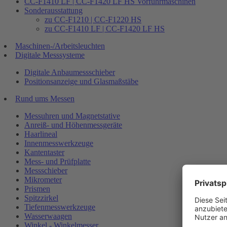
CC-F1410 LF | CC-F1420 LF HS Vorführmaschinen
Sonderausstattung
zu CC-F1210 | CC-F1220 HS
zu CC-F1410 LF | CC-F1420 LF HS
Maschinen-/Arbeitsleuchten
Digitale Messsysteme
Digitale Anbaumessschieber
Positionsanzeige und Glasmaßstäbe
Rund ums Messen
Messuhren und Magnetstative
Anreiß- und Höhenmessgeräte
Haarlineal
Innenmesswerkzeuge
Kantentaster
Mess- und Prüfplatte
Messschieber
Mikrometer
Prismen
Spitzzirkel
Tiefenmesswerkzeuge
Wasserwaagen
Winkel - Winkelmesser