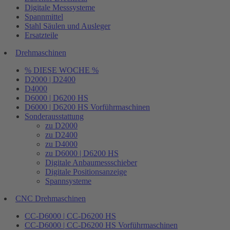
Digitale Messsysteme
Spannmittel
Stahl Säulen und Ausleger
Ersatzteile
Drehmaschinen
% DIESE WOCHE %
D2000 | D2400
D4000
D6000 | D6200 HS
D6000 | D6200 HS Vorführmaschinen
Sonderausstattung
zu D2000
zu D2400
zu D4000
zu D6000 | D6200 HS
Digitale Anbaumessschieber
Digitale Positionsanzeige
Spannsysteme
CNC Drehmaschinen
CC-D6000 | CC-D6200 HS
CC-D6000 | CC-D6200 HS Vorführmaschinen