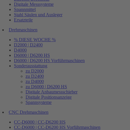
Digitale Messsysteme
Spannmittel
Stahl Säulen und Ausleger
Ersatzteile
Drehmaschinen
% DIESE WOCHE %
D2000 | D2400
D4000
D6000 | D6200 HS
D6000 | D6200 HS Vorführmaschinen
Sonderausstattung
zu D2000
zu D2400
zu D4000
zu D6000 | D6200 HS
Digitale Anbaumessschieber
Digitale Positionsanzeige
Spannsysteme
CNC Drehmaschinen
CC-D6000 | CC-D6200 HS
CC-D6000 | CC-D6200 HS Vorführmaschinen