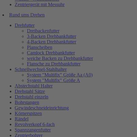
Zentriergerät mit Messuhr
Rund ums Drehen
Drehfutter
Dreibackenfutter
3-Backen Drehbankfutter
4-Backen Drehbankfutter
Planscheiben
Camlock Drehbankfutter
weiche Backen zu Drehbankfutter
Flansche zu Drehbankfutter
Schnellwechsel-Stahlhalter
System "Multifix" Größe Aa (A0)
System "Multifix" Größe A
Abstechstahl Halter
Drehstahl Sätze
Drehstahl einzeln
Bohrstangen
Gewindeschneideinrichtung
Körnerspitzen
Rändel
Revolverkopf 6-fach
Spannzangenfutter
Zentrierbohrer