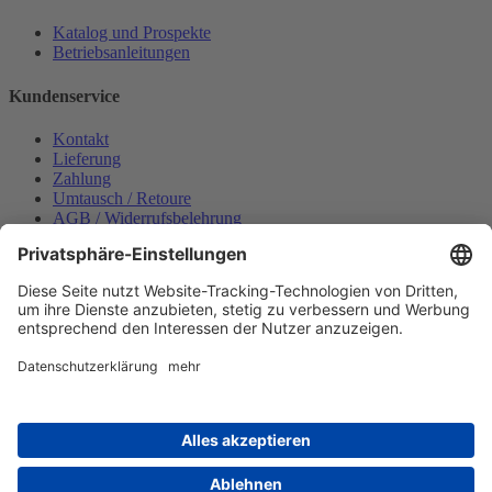
Katalog und Prospekte
Betriebsanleitungen
Kundenservice
Kontakt
Lieferung
Zahlung
Umtausch / Retoure
AGB / Widerrufsbelehrung
Onlinesupport
Datenschutzerklärung
Impressum
Bestellung widerrufen
Mein konto
Anmelden
Warenkorb anzeigen
Zahlungsmöglichkeiten