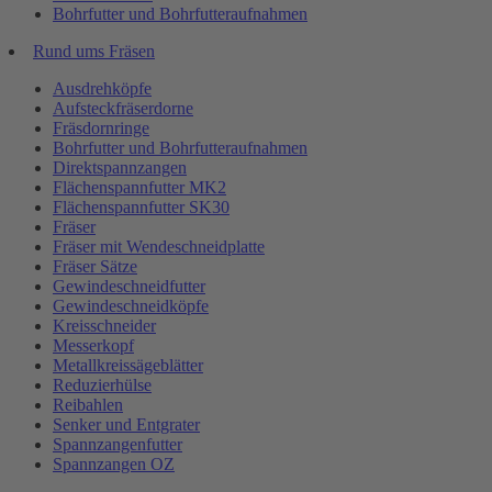
Bohrfutter und Bohrfutteraufnahmen
Rund ums Fräsen
Ausdrehköpfe
Aufsteckfräserdorne
Fräsdornringe
Bohrfutter und Bohrfutteraufnahmen
Direktspannzangen
Flächenspannfutter MK2
Flächenspannfutter SK30
Fräser
Fräser mit Wendeschneidplatte
Fräser Sätze
Gewindeschneidfutter
Gewindeschneidköpfe
Kreisschneider
Messerkopf
Metallkreissägeblätter
Reduzierhülse
Reibahlen
Senker und Entgrater
Spannzangenfutter
Spannzangen OZ