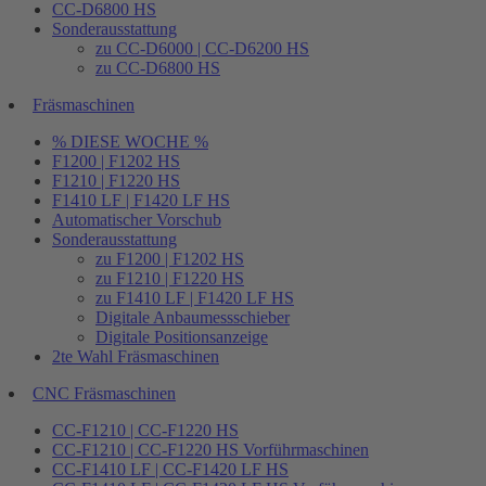
CC-D6800 HS
Sonderausstattung
zu CC-D6000 | CC-D6200 HS
zu CC-D6800 HS
Fräsmaschinen
% DIESE WOCHE %
F1200 | F1202 HS
F1210 | F1220 HS
F1410 LF | F1420 LF HS
Automatischer Vorschub
Sonderausstattung
zu F1200 | F1202 HS
zu F1210 | F1220 HS
zu F1410 LF | F1420 LF HS
Digitale Anbaumessschieber
Digitale Positionsanzeige
2te Wahl Fräsmaschinen
CNC Fräsmaschinen
CC-F1210 | CC-F1220 HS
CC-F1210 | CC-F1220 HS Vorführmaschinen
CC-F1410 LF | CC-F1420 LF HS