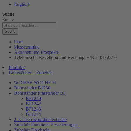
Englisch
Suche
Suche
Suche
Start
Messetermine
Aktionen und Prospekte
Telefonische Bestellung und Beratung: +49 2191/597-0
Produkte
Bohrständer + Zubehör
% DIESE WOCHE %
Bohrständer B1230
Bohrständer Fräsständer BF
BF1240
BF1242
BF1243
BF1244
2-Achsen Koordinatentische
Zubehör Funktions Erweiterungen
Zubehör Drechseln