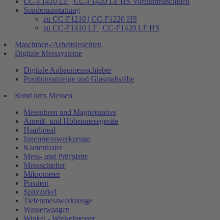
CC-F1410 LF | CC-F1420 LF HS Vorführmaschinen
Sonderausstattung
zu CC-F1210 | CC-F1220 HS
zu CC-F1410 LF | CC-F1420 LF HS
Maschinen-/Arbeitsleuchten
Digitale Messsysteme
Digitale Anbaumessschieber
Positionsanzeige und Glasmaßstäbe
Rund ums Messen
Messuhren und Magnetstative
Anreiß- und Höhenmessgeräte
Haarlineal
Innenmesswerkzeuge
Kantentaster
Mess- und Prüfplatte
Messschieber
Mikrometer
Prismen
Spitzzirkel
Tiefenmesswerkzeuge
Wasserwaagen
Winkel - Winkelmesser