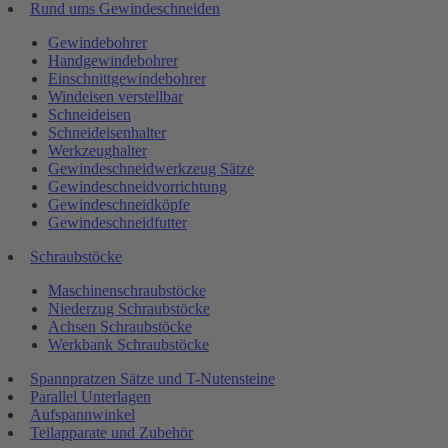
Rund ums Gewindeschneiden
Gewindebohrer
Handgewindebohrer
Einschnittgewindebohrer
Windeisen verstellbar
Schneideisen
Schneideisenhalter
Werkzeughalter
Gewindeschneidwerkzeug Sätze
Gewindeschneidvorrichtung
Gewindeschneidköpfe
Gewindeschneidfutter
Schraubstöcke
Maschinenschraubstöcke
Niederzug Schraubstöcke
Achsen Schraubstöcke
Werkbank Schraubstöcke
Spannpratzen Sätze und T-Nutensteine
Parallel Unterlagen
Aufspannwinkel
Teilapparate und Zubehör