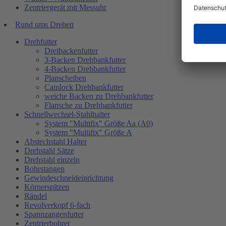
Zentriergerät mit Messuhr
Rund ums Drehen
Drehfutter
Dreibackenfutter
3-Backen Drehbankfutter
4-Backen Drehbankfutter
Planscheiben
Camlock Drehbankfutter
weiche Backen zu Drehbankfutter
Flansche zu Drehbankfutter
Schnellwechsel-Stahlhalter
System "Multifix" Größe Aa (A0)
System "Multifix" Größe A
Abstechstahl Halter
Drehstahl Sätze
Drehstahl einzeln
Bohrstangen
Gewindeschneideinrichtung
Körnerspitzen
Rändel
Revolverkopf 6-fach
Spannzangenfutter
Zentrierbohrer