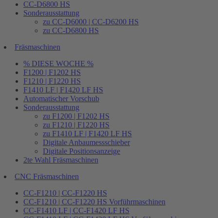
CC-D6800 HS
Sonderausstattung
zu CC-D6000 | CC-D6200 HS
zu CC-D6800 HS
Fräsmaschinen
% DIESE WOCHE %
F1200 | F1202 HS
F1210 | F1220 HS
F1410 LF | F1420 LF HS
Automatischer Vorschub
Sonderausstattung
zu F1200 | F1202 HS
zu F1210 | F1220 HS
zu F1410 LF | F1420 LF HS
Digitale Anbaumessschieber
Digitale Positionsanzeige
2te Wahl Fräsmaschinen
CNC Fräsmaschinen
CC-F1210 | CC-F1220 HS
CC-F1210 | CC-F1220 HS Vorführmaschinen
CC-F1410 LF | CC-F1420 LF HS