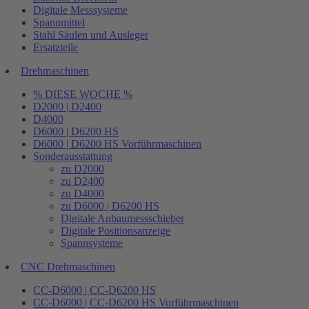
Digitale Messsysteme
Spannmittel
Stahl Säulen und Ausleger
Ersatzteile
Drehmaschinen
% DIESE WOCHE %
D2000 | D2400
D4000
D6000 | D6200 HS
D6000 | D6200 HS Vorführmaschinen
Sonderausstattung
zu D2000
zu D2400
zu D4000
zu D6000 | D6200 HS
Digitale Anbaumessschieber
Digitale Positionsanzeige
Spannsysteme
CNC Drehmaschinen
CC-D6000 | CC-D6200 HS
CC-D6000 | CC-D6200 HS Vorführmaschinen