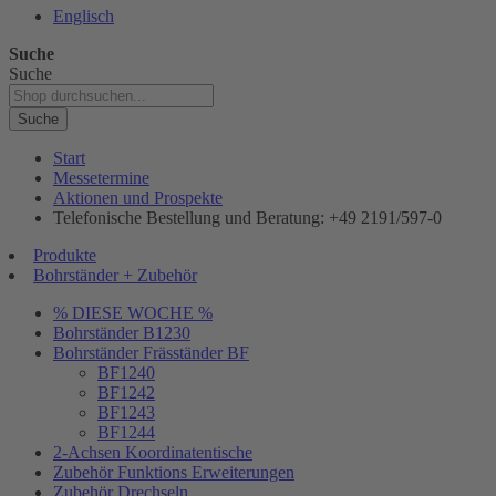
Englisch
Suche
Suche
Suche
Start
Messetermine
Aktionen und Prospekte
Telefonische Bestellung und Beratung: +49 2191/597-0
Produkte
Bohrständer + Zubehör
% DIESE WOCHE %
Bohrständer B1230
Bohrständer Fräsständer BF
BF1240
BF1242
BF1243
BF1244
2-Achsen Koordinatentische
Zubehör Funktions Erweiterungen
Zubehör Drechseln