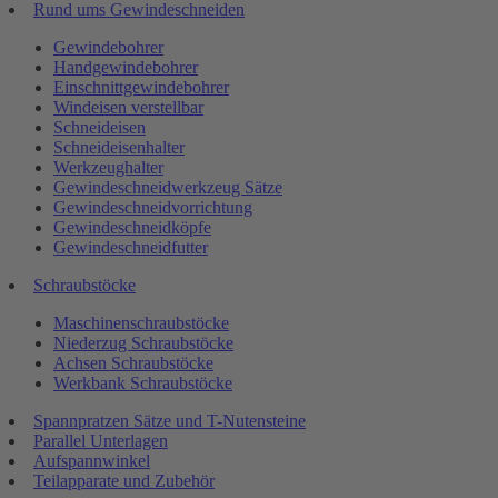
Rund ums Gewindeschneiden
Gewindebohrer
Handgewindebohrer
Einschnittgewindebohrer
Windeisen verstellbar
Schneideisen
Schneideisenhalter
Werkzeughalter
Gewindeschneidwerkzeug Sätze
Gewindeschneidvorrichtung
Gewindeschneidköpfe
Gewindeschneidfutter
Schraubstöcke
Maschinenschraubstöcke
Niederzug Schraubstöcke
Achsen Schraubstöcke
Werkbank Schraubstöcke
Spannpratzen Sätze und T-Nutensteine
Parallel Unterlagen
Aufspannwinkel
Teilapparate und Zubehör