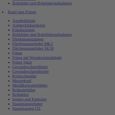
Bohrfutter und Bohrfutteraufnahmen
Rund ums Fräsen
Ausdrehköpfe
Aufsteckfräserdorne
Fräsdornringe
Bohrfutter und Bohrfutteraufnahmen
Direktspannzangen
Flächenspannfutter MK2
Flächenspannfutter SK30
Fräser
Fräser mit Wendeschneidplatte
Fräser Sätze
Gewindeschneidfutter
Gewindeschneidköpfe
Kreisschneider
Messerkopf
Metallkreissägeblätter
Reduzierhülse
Reibahlen
Senker und Entgrater
Spannzangenfutter
Spannzangen OZ