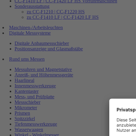
CC-F1410 LF | CC-F1420 LF HS Vorführmaschinen
Sonderausstattung
zu CC-F1210 | CC-F1220 HS
zu CC-F1410 LF | CC-F1420 LF HS
Maschinen-/Arbeitsleuchten
Digitale Messsysteme
Digitale Anbaumessschieber
Positionsanzeige und Glasmaßstäbe
Rund ums Messen
Messuhren und Magnetstative
Anreiß- und Höhenmessgeräte
Haarlineal
Innenmesswerkzeuge
Kantentaster
Mess- und Prüfplatte
Messschieber
Mikrometer
Prismen
Spitzzirkel
Tiefenmesswerkzeuge
Wasserwaagen
Winkel - Winkelmesser