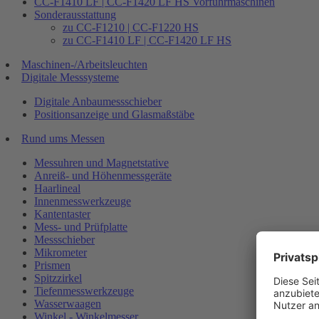
CC-F1410 LF | CC-F1420 LF HS Vorführmaschinen
Sonderausstattung
zu CC-F1210 | CC-F1220 HS
zu CC-F1410 LF | CC-F1420 LF HS
Maschinen-/Arbeitsleuchten
Digitale Messsysteme
Digitale Anbaumessschieber
Positionsanzeige und Glasmaßstäbe
Rund ums Messen
Messuhren und Magnetstative
Anreiß- und Höhenmessgeräte
Haarlineal
Innenmesswerkzeuge
Kantentaster
Mess- und Prüfplatte
Messschieber
Mikrometer
Prismen
Spitzzirkel
Tiefenmesswerkzeuge
Wasserwaagen
Winkel - Winkelmesser