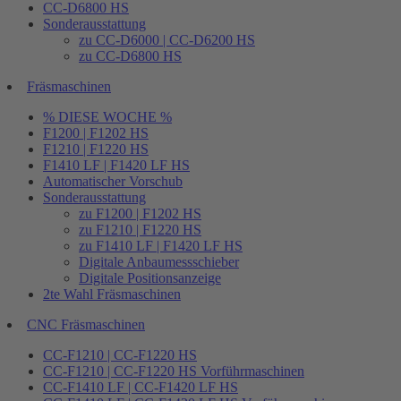
CC-D6800 HS
Sonderausstattung
zu CC-D6000 | CC-D6200 HS
zu CC-D6800 HS
Fräsmaschinen
% DIESE WOCHE %
F1200 | F1202 HS
F1210 | F1220 HS
F1410 LF | F1420 LF HS
Automatischer Vorschub
Sonderausstattung
zu F1200 | F1202 HS
zu F1210 | F1220 HS
zu F1410 LF | F1420 LF HS
Digitale Anbaumessschieber
Digitale Positionsanzeige
2te Wahl Fräsmaschinen
CNC Fräsmaschinen
CC-F1210 | CC-F1220 HS
CC-F1210 | CC-F1220 HS Vorführmaschinen
CC-F1410 LF | CC-F1420 LF HS