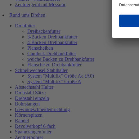
Zentriergerät mit Messuhr
Rund ums Drehen
Drehfutter
Dreibackenfutter
3-Backen Drehbankfutter
4-Backen Drehbankfutter
Planscheiben
Camlock Drehbankfutter
weiche Backen zu Drehbankfutter
Flansche zu Drehbankfutter
Schnellwechsel-Stahlhalter
System "Multifix" Größe Aa (A0)
System "Multifix" Größe A
Abstechstahl Halter
Drehstahl Sätze
Drehstahl einzeln
Bohrstangen
Gewindeschneideinrichtung
Körnerspitzen
Rändel
Revolverkopf 6-fach
Spannzangenfutter
Zentrierbohrer