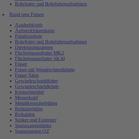
Bohrfutter und Bohrfutteraufnahmen
Rund ums Fräsen
Ausdrehköpfe
Aufsteckfräserdorne
Fräsdornringe
Bohrfutter und Bohrfutteraufnahmen
Direktspannzangen
Flächenspannfutter MK2
Flächenspannfutter SK30
Fräser
Fräser mit Wendeschneidplatte
Fräser Sätze
Gewindeschneidfutter
Gewindeschneidköpfe
Kreisschneider
Messerkopf
Metallkreissägeblätter
Reduzierhülse
Reibahlen
Senker und Entgrater
Spannzangenfutter
Spannzangen OZ