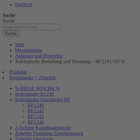
Englisch
Suche
Suche
Suche
Start
Messetermine
Aktionen und Prospekte
Telefonische Bestellung und Beratung: +49 2191/597-0
Produkte
Bohrständer + Zubehör
% DIESE WOCHE %
Bohrständer B1230
Bohrständer Fräsständer BF
BF1240
BF1242
BF1243
BF1244
2-Achsen Koordinatentische
Zubehör Funktions Erweiterungen
Zubehör Drechseln