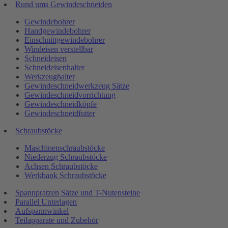
Rund ums Gewindeschneiden
Gewindebohrer
Handgewindebohrer
Einschnittgewindebohrer
Windeisen verstellbar
Schneideisen
Schneideisenhalter
Werkzeughalter
Gewindeschneidwerkzeug Sätze
Gewindeschneidvorrichtung
Gewindeschneidköpfe
Gewindeschneidfutter
Schraubstöcke
Maschinenschraubstöcke
Niederzug Schraubstöcke
Achsen Schraubstöcke
Werkbank Schraubstöcke
Spannpratzen Sätze und T-Nutensteine
Parallel Unterlagen
Aufspannwinkel
Teilapparate und Zubehör