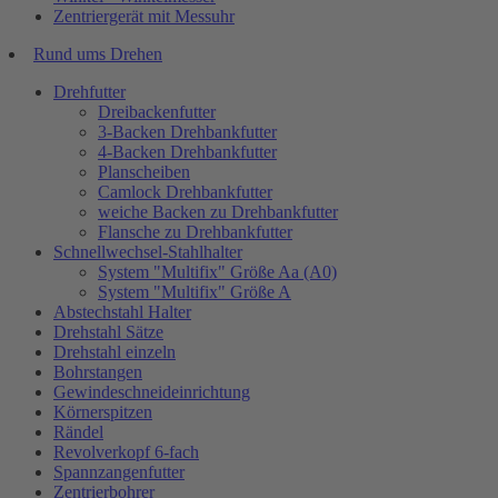
Zentriergerät mit Messuhr
Rund ums Drehen
Drehfutter
Dreibackenfutter
3-Backen Drehbankfutter
4-Backen Drehbankfutter
Planscheiben
Camlock Drehbankfutter
weiche Backen zu Drehbankfutter
Flansche zu Drehbankfutter
Schnellwechsel-Stahlhalter
System "Multifix" Größe Aa (A0)
System "Multifix" Größe A
Abstechstahl Halter
Drehstahl Sätze
Drehstahl einzeln
Bohrstangen
Gewindeschneideinrichtung
Körnerspitzen
Rändel
Revolverkopf 6-fach
Spannzangenfutter
Zentrierbohrer