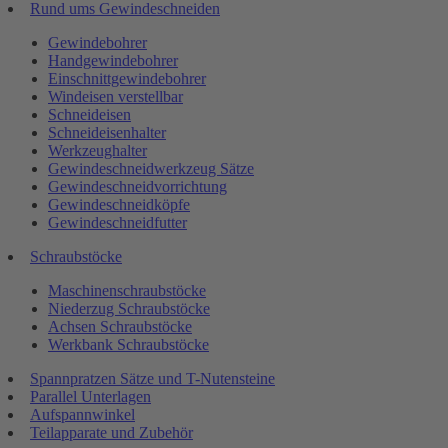
Rund ums Gewindeschneiden
Gewindebohrer
Handgewindebohrer
Einschnittgewindebohrer
Windeisen verstellbar
Schneideisen
Schneideisenhalter
Werkzeughalter
Gewindeschneidwerkzeug Sätze
Gewindeschneidvorrichtung
Gewindeschneidköpfe
Gewindeschneidfutter
Schraubstöcke
Maschinenschraubstöcke
Niederzug Schraubstöcke
Achsen Schraubstöcke
Werkbank Schraubstöcke
Spannpratzen Sätze und T-Nutensteine
Parallel Unterlagen
Aufspannwinkel
Teilapparate und Zubehör