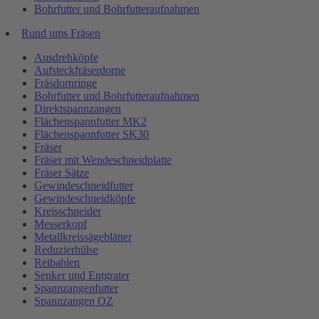
Bohrfutter und Bohrfutteraufnahmen
Rund ums Fräsen
Ausdrehköpfe
Aufsteckfräserdorne
Fräsdornringe
Bohrfutter und Bohrfutteraufnahmen
Direktspannzangen
Flächenspannfutter MK2
Flächenspannfutter SK30
Fräser
Fräser mit Wendeschneidplatte
Fräser Sätze
Gewindeschneidfutter
Gewindeschneidköpfe
Kreisschneider
Messerkopf
Metallkreissägeblätter
Reduzierhülse
Reibahlen
Senker und Entgrater
Spannzangenfutter
Spannzangen OZ