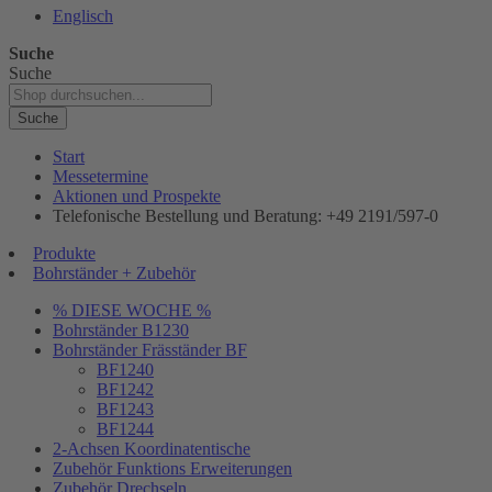
Englisch
Suche
Suche
Suche
Start
Messetermine
Aktionen und Prospekte
Telefonische Bestellung und Beratung: +49 2191/597-0
Produkte
Bohrständer + Zubehör
% DIESE WOCHE %
Bohrständer B1230
Bohrständer Fräsständer BF
BF1240
BF1242
BF1243
BF1244
2-Achsen Koordinatentische
Zubehör Funktions Erweiterungen
Zubehör Drechseln