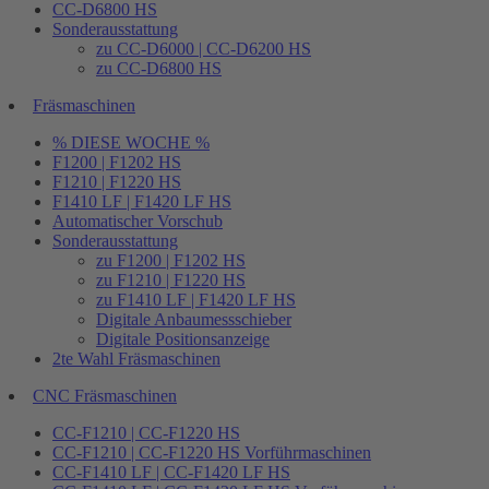
CC-D6800 HS
Sonderausstattung
zu CC-D6000 | CC-D6200 HS
zu CC-D6800 HS
Fräsmaschinen
% DIESE WOCHE %
F1200 | F1202 HS
F1210 | F1220 HS
F1410 LF | F1420 LF HS
Automatischer Vorschub
Sonderausstattung
zu F1200 | F1202 HS
zu F1210 | F1220 HS
zu F1410 LF | F1420 LF HS
Digitale Anbaumessschieber
Digitale Positionsanzeige
2te Wahl Fräsmaschinen
CNC Fräsmaschinen
CC-F1210 | CC-F1220 HS
CC-F1210 | CC-F1220 HS Vorführmaschinen
CC-F1410 LF | CC-F1420 LF HS