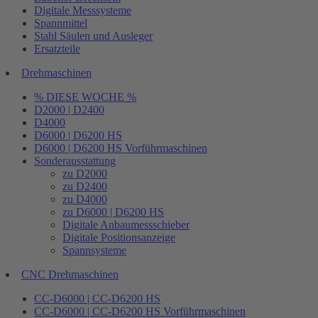
Digitale Messsysteme
Spannmittel
Stahl Säulen und Ausleger
Ersatzteile
Drehmaschinen
% DIESE WOCHE %
D2000 | D2400
D4000
D6000 | D6200 HS
D6000 | D6200 HS Vorführmaschinen
Sonderausstattung
zu D2000
zu D2400
zu D4000
zu D6000 | D6200 HS
Digitale Anbaumessschieber
Digitale Positionsanzeige
Spannsysteme
CNC Drehmaschinen
CC-D6000 | CC-D6200 HS
CC-D6000 | CC-D6200 HS Vorführmaschinen