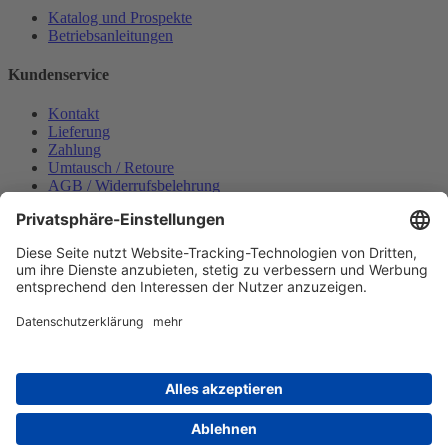
Katalog und Prospekte
Betriebsanleitungen
Kundenservice
Kontakt
Lieferung
Zahlung
Umtausch / Retoure
AGB / Widerrufsbelehrung
Onlinesupport
Datenschutzerklärung
Impressum
Bestellung widerrufen
Mein konto
Anmelden
Warenkorb anzeigen
Zahlungsmöglichkeiten