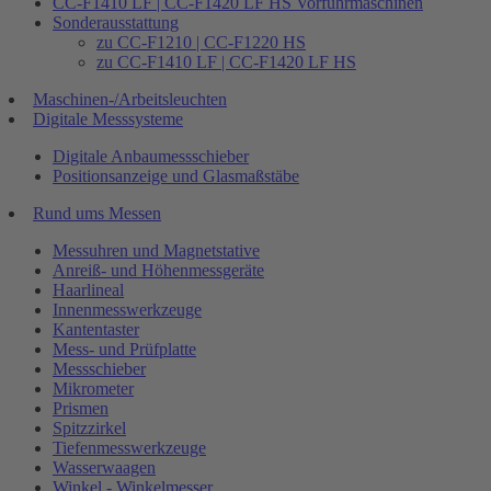
CC-F1410 LF | CC-F1420 LF HS Vorführmaschinen
Sonderausstattung
zu CC-F1210 | CC-F1220 HS
zu CC-F1410 LF | CC-F1420 LF HS
Maschinen-/Arbeitsleuchten
Digitale Messsysteme
Digitale Anbaumessschieber
Positionsanzeige und Glasmaßstäbe
Rund ums Messen
Messuhren und Magnetstative
Anreiß- und Höhenmessgeräte
Haarlineal
Innenmesswerkzeuge
Kantentaster
Mess- und Prüfplatte
Messschieber
Mikrometer
Prismen
Spitzzirkel
Tiefenmesswerkzeuge
Wasserwaagen
Winkel - Winkelmesser