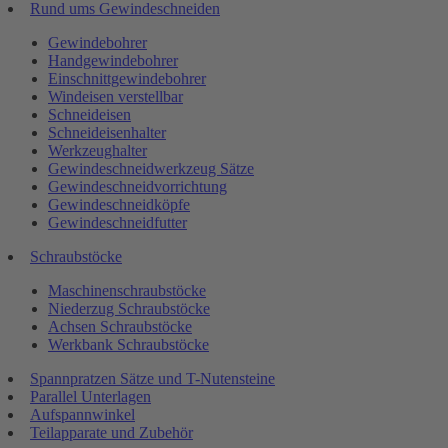
Rund ums Gewindeschneiden
Gewindebohrer
Handgewindebohrer
Einschnittgewindebohrer
Windeisen verstellbar
Schneideisen
Schneideisenhalter
Werkzeughalter
Gewindeschneidwerkzeug Sätze
Gewindeschneidvorrichtung
Gewindeschneidköpfe
Gewindeschneidfutter
Schraubstöcke
Maschinenschraubstöcke
Niederzug Schraubstöcke
Achsen Schraubstöcke
Werkbank Schraubstöcke
Spannpratzen Sätze und T-Nutensteine
Parallel Unterlagen
Aufspannwinkel
Teilapparate und Zubehör