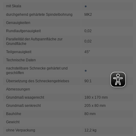
●
mit Skala
durchgehend gehärtete Spindelbohrung
MK2
Genauigkeiten
Rundlaufgenauigkeit
0,02
Parallelität der Aufspannfläche zur
0,02
Grundfläche
Teilgenauigkeit
45"
Technische Daten
nachstellbare Schnecke gehärtet und
●
geschliffen
Übersetzung des Schneckengetriebes
90:1
Abmessungen
Grundmaß waagerecht
180 x 170 mm
Grundmaß senkrecht
205 x 80 mm
Bauhöhe
80 mm
Gewicht
ohne Verpackung
12,2 kg