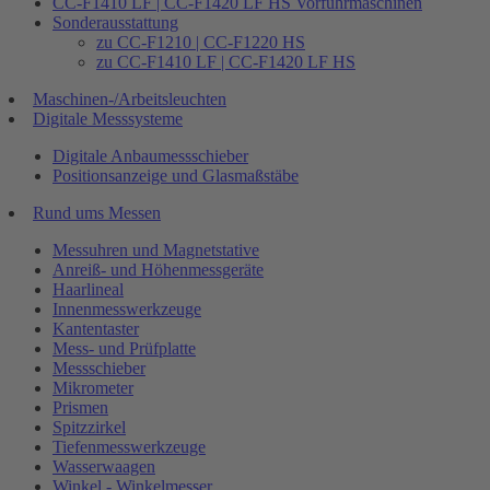
CC-F1410 LF | CC-F1420 LF HS Vorführmaschinen
Sonderausstattung
zu CC-F1210 | CC-F1220 HS
zu CC-F1410 LF | CC-F1420 LF HS
Maschinen-/Arbeitsleuchten
Digitale Messsysteme
Digitale Anbaumessschieber
Positionsanzeige und Glasmaßstäbe
Rund ums Messen
Messuhren und Magnetstative
Anreiß- und Höhenmessgeräte
Haarlineal
Innenmesswerkzeuge
Kantentaster
Mess- und Prüfplatte
Messschieber
Mikrometer
Prismen
Spitzzirkel
Tiefenmesswerkzeuge
Wasserwaagen
Winkel - Winkelmesser