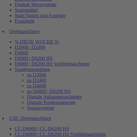
Digitale Messsysteme
Spannmittel
Stahl Säulen und Ausleger
Ersatzteile
Drehmaschinen
% DIESE WOCHE %
D2000 | D2400
D4000
D6000 | D6200 HS
D6000 | D6200 HS Vorführmaschinen
Sonderausstattung
zu D2000
zu D2400
zu D4000
zu D6000 | D6200 HS
Digitale Anbaumessschieber
Digitale Positionsanzeige
Spannsysteme
CNC Drehmaschinen
CC-D6000 | CC-D6200 HS
CC-D6000 | CC-D6200 HS Vorführmaschinen