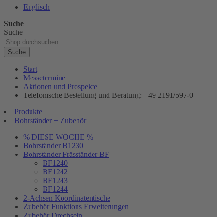
Englisch
Suche
Suche
Suche
Start
Messetermine
Aktionen und Prospekte
Telefonische Bestellung und Beratung: +49 2191/597-0
Produkte
Bohrständer + Zubehör
% DIESE WOCHE %
Bohrständer B1230
Bohrständer Fräsständer BF
BF1240
BF1242
BF1243
BF1244
2-Achsen Koordinatentische
Zubehör Funktions Erweiterungen
Zubehör Drechseln