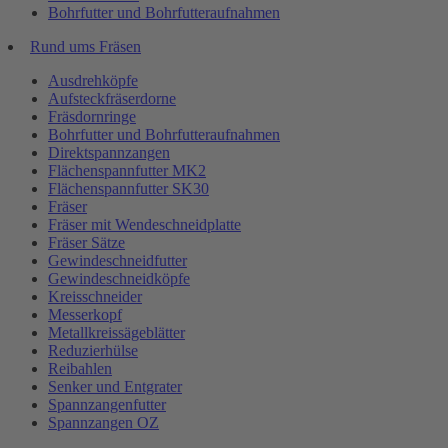
Bohrfutter und Bohrfutteraufnahmen
Rund ums Fräsen
Ausdrehköpfe
Aufsteckfräserdorne
Fräsdornringe
Bohrfutter und Bohrfutteraufnahmen
Direktspannzangen
Flächenspannfutter MK2
Flächenspannfutter SK30
Fräser
Fräser mit Wendeschneidplatte
Fräser Sätze
Gewindeschneidfutter
Gewindeschneidköpfe
Kreisschneider
Messerkopf
Metallkreissägeblätter
Reduzierhülse
Reibahlen
Senker und Entgrater
Spannzangenfutter
Spannzangen OZ