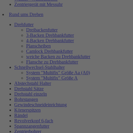
Zentriergerät mit Messuhr
Rund ums Drehen
Drehfutter
Dreibackenfutter
3-Backen Drehbankfutter
4-Backen Drehbankfutter
Planscheiben
Camlock Drehbankfutter
weiche Backen zu Drehbankfutter
Flansche zu Drehbankfutter
Schnellwechsel-Stahlhalter
System "Multifix" Größe Aa (A0)
System "Multifix" Größe A
Abstechstahl Halter
Drehstahl Sätze
Drehstahl einzeln
Bohrstangen
Gewindeschneideinrichtung
Körnerspitzen
Rändel
Revolverkopf 6-fach
Spannzangenfutter
Zentrierbohrer