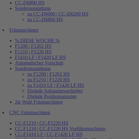
CC-D6800 HS
Sonderausstattung
zu CC-D6000 | CC-D6200 HS
zu CC-D6800 HS
Fräsmaschinen
% DIESE WOCHE %
F1200 | F1202 HS
F1210 | F1220 HS
F1410 LF | F1420 LF HS
Automatischer Vorschub
Sonderausstattung
zu F1200 | F1202 HS
zu F1210 | F1220 HS
zu F1410 LF | F1420 LF HS
Digitale Anbaumessschieber
Digitale Positionsanzeige
2te Wahl Fräsmaschinen
CNC Fräsmaschinen
CC-F1210 | CC-F1220 HS
CC-F1210 | CC-F1220 HS Vorführmaschinen
CC-F1410 LF | CC-F1420 LF HS