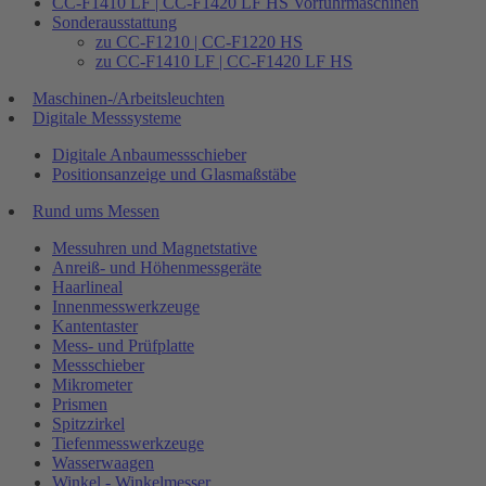
CC-F1410 LF | CC-F1420 LF HS Vorführmaschinen
Sonderausstattung
zu CC-F1210 | CC-F1220 HS
zu CC-F1410 LF | CC-F1420 LF HS
Maschinen-/Arbeitsleuchten
Digitale Messsysteme
Digitale Anbaumessschieber
Positionsanzeige und Glasmaßstäbe
Rund ums Messen
Messuhren und Magnetstative
Anreiß- und Höhenmessgeräte
Haarlineal
Innenmesswerkzeuge
Kantentaster
Mess- und Prüfplatte
Messschieber
Mikrometer
Prismen
Spitzzirkel
Tiefenmesswerkzeuge
Wasserwaagen
Winkel - Winkelmesser