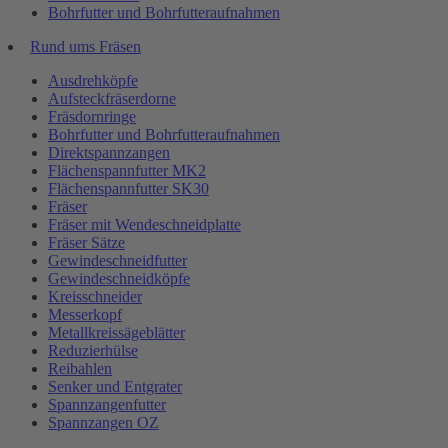
Bohrfutter und Bohrfutteraufnahmen
Rund ums Fräsen
Ausdrehköpfe
Aufsteckfräserdorne
Fräsdornringe
Bohrfutter und Bohrfutteraufnahmen
Direktspannzangen
Flächenspannfutter MK2
Flächenspannfutter SK30
Fräser
Fräser mit Wendeschneidplatte
Fräser Sätze
Gewindeschneidfutter
Gewindeschneidköpfe
Kreisschneider
Messerkopf
Metallkreissägeblätter
Reduzierhülse
Reibahlen
Senker und Entgrater
Spannzangenfutter
Spannzangen OZ