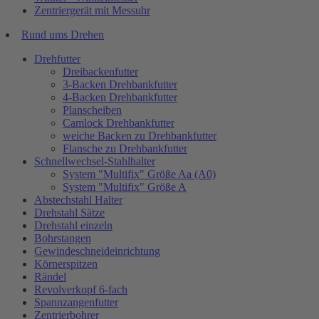
Zentriergerät mit Messuhr
Rund ums Drehen
Drehfutter
Dreibackenfutter
3-Backen Drehbankfutter
4-Backen Drehbankfutter
Planscheiben
Camlock Drehbankfutter
weiche Backen zu Drehbankfutter
Flansche zu Drehbankfutter
Schnellwechsel-Stahlhalter
System "Multifix" Größe Aa (A0)
System "Multifix" Größe A
Abstechstahl Halter
Drehstahl Sätze
Drehstahl einzeln
Bohrstangen
Gewindeschneideinrichtung
Körnerspitzen
Rändel
Revolverkopf 6-fach
Spannzangenfutter
Zentrierbohrer