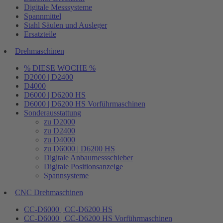
Digitale Messsysteme
Spannmittel
Stahl Säulen und Ausleger
Ersatzteile
Drehmaschinen
% DIESE WOCHE %
D2000 | D2400
D4000
D6000 | D6200 HS
D6000 | D6200 HS Vorführmaschinen
Sonderausstattung
zu D2000
zu D2400
zu D4000
zu D6000 | D6200 HS
Digitale Anbaumessschieber
Digitale Positionsanzeige
Spannsysteme
CNC Drehmaschinen
CC-D6000 | CC-D6200 HS
CC-D6000 | CC-D6200 HS Vorführmaschinen