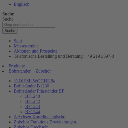
Englisch
Suche
Suche
Suche
Start
Messetermine
Aktionen und Prospekte
Telefonische Bestellung und Beratung: +49 2191/597-0
Produkte
Bohrständer + Zubehör
% DIESE WOCHE %
Bohrständer B1230
Bohrständer Fräsständer BF
BF1240
BF1242
BF1243
BF1244
2-Achsen Koordinatentische
Zubehör Funktions Erweiterungen
Zubehör Drechseln