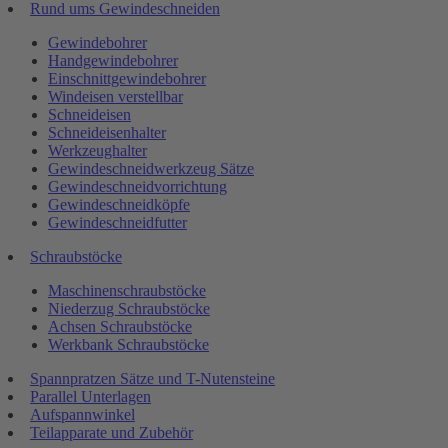
Rund ums Gewindeschneiden
Gewindebohrer
Handgewindebohrer
Einschnittgewindebohrer
Windeisen verstellbar
Schneideisen
Schneideisenhalter
Werkzeughalter
Gewindeschneidwerkzeug Sätze
Gewindeschneidvorrichtung
Gewindeschneidköpfe
Gewindeschneidfutter
Schraubstöcke
Maschinenschraubstöcke
Niederzug Schraubstöcke
Achsen Schraubstöcke
Werkbank Schraubstöcke
Spannpratzen Sätze und T-Nutensteine
Parallel Unterlagen
Aufspannwinkel
Teilapparate und Zubehör