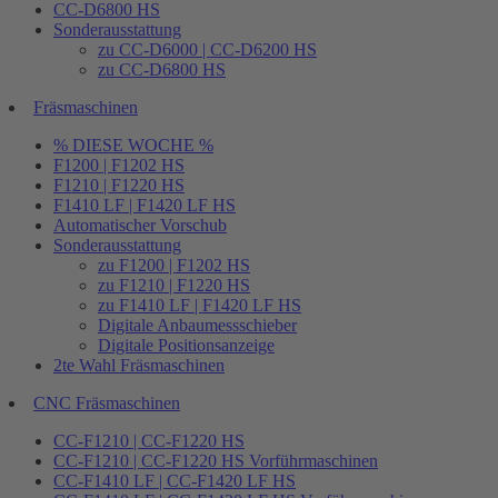
CC-D6800 HS
Sonderausstattung
zu CC-D6000 | CC-D6200 HS
zu CC-D6800 HS
Fräsmaschinen
% DIESE WOCHE %
F1200 | F1202 HS
F1210 | F1220 HS
F1410 LF | F1420 LF HS
Automatischer Vorschub
Sonderausstattung
zu F1200 | F1202 HS
zu F1210 | F1220 HS
zu F1410 LF | F1420 LF HS
Digitale Anbaumessschieber
Digitale Positionsanzeige
2te Wahl Fräsmaschinen
CNC Fräsmaschinen
CC-F1210 | CC-F1220 HS
CC-F1210 | CC-F1220 HS Vorführmaschinen
CC-F1410 LF | CC-F1420 LF HS