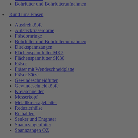
Bohrfutter und Bohrfutteraufnahmen
Rund ums Fräsen
Ausdrehköpfe
Aufsteckfräserdorne
Fräsdornringe
Bohrfutter und Bohrfutteraufnahmen
Direktspannzangen
Flächenspannfutter MK2
Flächenspannfutter SK30
Fräser
Fräser mit Wendeschneidplatte
Fräser Sätze
Gewindeschneidfutter
Gewindeschneidköpfe
Kreisschneider
Messerkopf
Metallkreissägeblätter
Reduzierhülse
Reibahlen
Senker und Entgrater
Spannzangenfutter
Spannzangen OZ