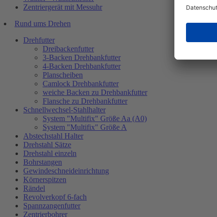
Zentriergerät mit Messuhr
Rund ums Drehen
Drehfutter
Dreibackenfutter
3-Backen Drehbankfutter
4-Backen Drehbankfutter
Planscheiben
Camlock Drehbankfutter
weiche Backen zu Drehbankfutter
Flansche zu Drehbankfutter
Schnellwechsel-Stahlhalter
System "Multifix" Größe Aa (A0)
System "Multifix" Größe A
Abstechstahl Halter
Drehstahl Sätze
Drehstahl einzeln
Bohrstangen
Gewindeschneideinrichtung
Körnerspitzen
Rändel
Revolverkopf 6-fach
Spannzangenfutter
Zentrierbohrer