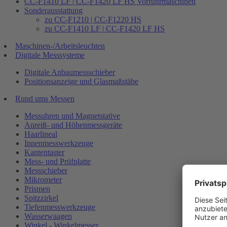
CC-F1410 LF | CC-F1420 LF HS Vorführmaschinen
Sonderausstattung
zu CC-F1210 | CC-F1220 HS
zu CC-F1410 LF | CC-F1420 LF HS
Maschinen-/Arbeitsleuchten
Digitale Messsysteme
Digitale Anbaumessschieber
Positionsanzeige und Glasmaßstäbe
Rund ums Messen
Messuhren und Magnetstative
Anreiß- und Höhenmessgeräte
Haarlineal
Innenmesswerkzeuge
Kantentaster
Mess- und Prüfplatte
Messschieber
Mikrometer
Prismen
Spitzzirkel
Tiefenmesswerkzeuge
Wasserwaagen
Winkel - Winkelmesser