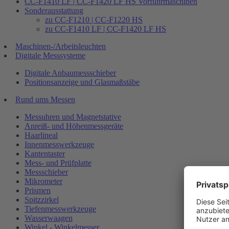
CC-F1410 LF | CC-F1420 LF HS Vorführmaschinen
Sonderausstattung
zu CC-F1210 | CC-F1220 HS
zu CC-F1410 LF | CC-F1420 LF HS
Maschinen-/Arbeitsleuchten
Digitale Messsysteme
Digitale Anbaumessschieber
Positionsanzeige und Glasmaßstäbe
Rund ums Messen
Messuhren und Magnetstative
Anreiß- und Höhenmessgeräte
Haarlineal
Innenmesswerkzeuge
Kantentaster
Mess- und Prüfplatte
Messschieber
Mikrometer
Prismen
Spitzzirkel
Tiefenmesswerkzeuge
Wasserwaagen
Winkel - Winkelmesser