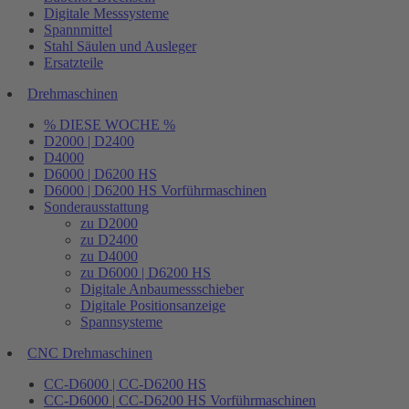
Digitale Messsysteme
Spannmittel
Stahl Säulen und Ausleger
Ersatzteile
Drehmaschinen
% DIESE WOCHE %
D2000 | D2400
D4000
D6000 | D6200 HS
D6000 | D6200 HS Vorführmaschinen
Sonderausstattung
zu D2000
zu D2400
zu D4000
zu D6000 | D6200 HS
Digitale Anbaumessschieber
Digitale Positionsanzeige
Spannsysteme
CNC Drehmaschinen
CC-D6000 | CC-D6200 HS
CC-D6000 | CC-D6200 HS Vorführmaschinen