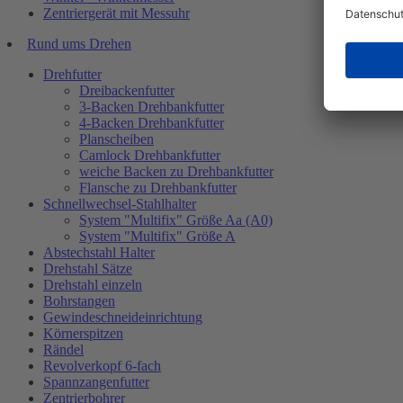
Zentriergerät mit Messuhr
Rund ums Drehen
Drehfutter
Dreibackenfutter
3-Backen Drehbankfutter
4-Backen Drehbankfutter
Planscheiben
Camlock Drehbankfutter
weiche Backen zu Drehbankfutter
Flansche zu Drehbankfutter
Schnellwechsel-Stahlhalter
System "Multifix" Größe Aa (A0)
System "Multifix" Größe A
Abstechstahl Halter
Drehstahl Sätze
Drehstahl einzeln
Bohrstangen
Gewindeschneideinrichtung
Körnerspitzen
Rändel
Revolverkopf 6-fach
Spannzangenfutter
Zentrierbohrer