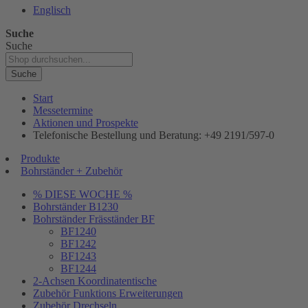
Englisch
Suche
Suche
Suche
Start
Messetermine
Aktionen und Prospekte
Telefonische Bestellung und Beratung: +49 2191/597-0
Produkte
Bohrständer + Zubehör
% DIESE WOCHE %
Bohrständer B1230
Bohrständer Fräsständer BF
BF1240
BF1242
BF1243
BF1244
2-Achsen Koordinatentische
Zubehör Funktions Erweiterungen
Zubehör Drechseln