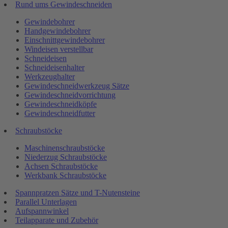
Rund ums Gewindeschneiden
Gewindebohrer
Handgewindebohrer
Einschnittgewindebohrer
Windeisen verstellbar
Schneideisen
Schneideisenhalter
Werkzeughalter
Gewindeschneidwerkzeug Sätze
Gewindeschneidvorrichtung
Gewindeschneidköpfe
Gewindeschneidfutter
Schraubstöcke
Maschinenschraubstöcke
Niederzug Schraubstöcke
Achsen Schraubstöcke
Werkbank Schraubstöcke
Spannpratzen Sätze und T-Nutensteine
Parallel Unterlagen
Aufspannwinkel
Teilapparate und Zubehör