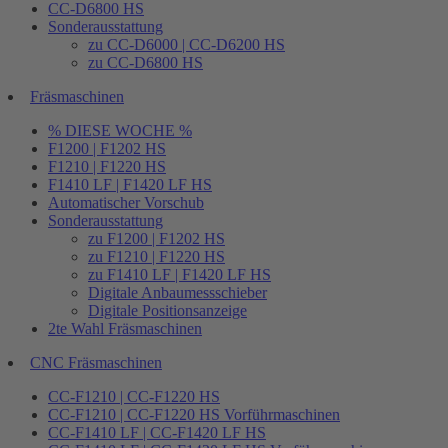
CC-D6800 HS
Sonderausstattung
zu CC-D6000 | CC-D6200 HS
zu CC-D6800 HS
Fräsmaschinen
% DIESE WOCHE %
F1200 | F1202 HS
F1210 | F1220 HS
F1410 LF | F1420 LF HS
Automatischer Vorschub
Sonderausstattung
zu F1200 | F1202 HS
zu F1210 | F1220 HS
zu F1410 LF | F1420 LF HS
Digitale Anbaumessschieber
Digitale Positionsanzeige
2te Wahl Fräsmaschinen
CNC Fräsmaschinen
CC-F1210 | CC-F1220 HS
CC-F1210 | CC-F1220 HS Vorführmaschinen
CC-F1410 LF | CC-F1420 LF HS