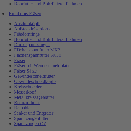
Bohrfutter und Bohrfutteraufnahmen
Rund ums Fräsen
Ausdrehköpfe
Aufsteckfräserdorne
Fräsdornringe
Bohrfutter und Bohrfutteraufnahmen
Direktspannzangen
Flächenspannfutter MK2
Flächenspannfutter SK30
Fräser
Fräser mit Wendeschneidplatte
Fräser Sätze
Gewindeschneidfutter
Gewindeschneidköpfe
Kreisschneider
Messerkopf
Metallkreissägeblätter
Reduzierhülse
Reibahlen
Senker und Entgrater
Spannzangenfutter
Spannzangen OZ