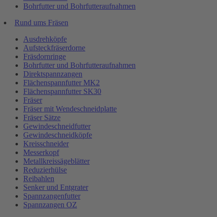
Bohrfutter und Bohrfutteraufnahmen
Rund ums Fräsen
Ausdrehköpfe
Aufsteckfräserdorne
Fräsdornringe
Bohrfutter und Bohrfutteraufnahmen
Direktspannzangen
Flächenspannfutter MK2
Flächenspannfutter SK30
Fräser
Fräser mit Wendeschneidplatte
Fräser Sätze
Gewindeschneidfutter
Gewindeschneidköpfe
Kreisschneider
Messerkopf
Metallkreissägeblätter
Reduzierhülse
Reibahlen
Senker und Entgrater
Spannzangenfutter
Spannzangen OZ