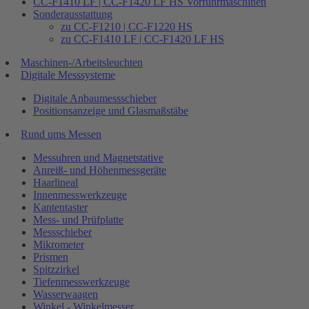
CC-F1410 LF | CC-F1420 LF HS Vorführmaschinen
Sonderausstattung
zu CC-F1210 | CC-F1220 HS
zu CC-F1410 LF | CC-F1420 LF HS
Maschinen-/Arbeitsleuchten
Digitale Messsysteme
Digitale Anbaumessschieber
Positionsanzeige und Glasmaßstäbe
Rund ums Messen
Messuhren und Magnetstative
Anreiß- und Höhenmessgeräte
Haarlineal
Innenmesswerkzeuge
Kantentaster
Mess- und Prüfplatte
Messschieber
Mikrometer
Prismen
Spitzzirkel
Tiefenmesswerkzeuge
Wasserwaagen
Winkel - Winkelmesser