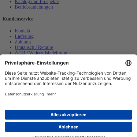
Katalog und Prospekte
Betriebsanleitungen
Kundenservice
Kontakt
Lieferung
Zahlung
Umtausch / Retoure
AGB / Widerrufsbelehrung
Onlinesupport
Datenschutzerklärung
Impressum
Bestellung widerrufen
Mein konto
Anmelden
Warenkorb anzeigen
Zahlungsmöglichkeiten