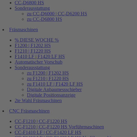
CC-D6800 HS
Sonderausstattung
zu CC-D6000 | CC-D6200 HS
zu CC-D6800 HS
Fräsmaschinen
% DIESE WOCHE %
F1200 | F1202 HS
F1210 | F1220 HS
F1410 LF | F1420 LF HS
Automatischer Vorschub
Sonderausstattung
zu F1200 | F1202 HS
zu F1210 | F1220 HS
zu F1410 LF | F1420 LF HS
Digitale Anbaumessschieber
Digitale Positionsanzeige
2te Wahl Fräsmaschinen
CNC Fräsmaschinen
CC-F1210 | CC-F1220 HS
CC-F1210 | CC-F1220 HS Vorführmaschinen
CC-F1410 LF | CC-F1420 LF HS