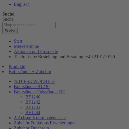
Englisch
Suche
Suche
Suche
Start
Messetermine
Aktionen und Prospekte
Telefonische Bestellung und Beratung: +49 2191/597-0
Produkte
Bohrständer + Zubehör
% DIESE WOCHE %
Bohrständer B1230
Bohrständer Fräsständer BF
BF1240
BF1242
BF1243
BF1244
2-Achsen Koordinatentische
Zubehör Funktions Erweiterungen
Zubehör Drechseln