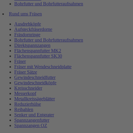
Bohrfutter und Bohrfutteraufnahmen
Rund ums Fräsen
Ausdrehköpfe
Aufsteckfräserdorne
Fräsdornringe
Bohrfutter und Bohrfutteraufnahmen
Direktspannzangen
Flächenspannfutter MK2
Flächenspannfutter SK30
Fräser
Fräser mit Wendeschneidplatte
Fräser Sätze
Gewindeschneidfutter
Gewindeschneidköpfe
Kreisschneider
Messerkopf
Metallkreissägeblätter
Reduzierhülse
Reibahlen
Senker und Entgrater
Spannzangenfutter
Spannzangen OZ