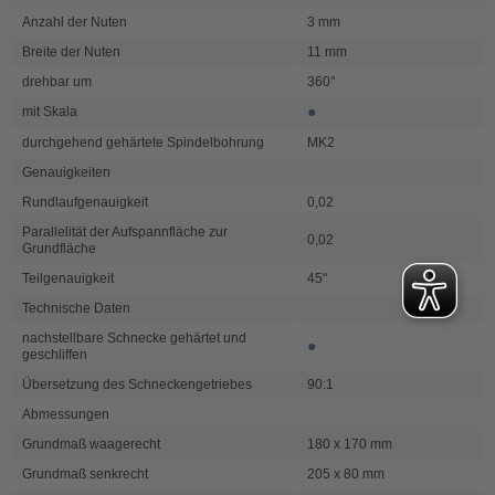
Anzahl der Nuten
3 mm
Breite der Nuten
11 mm
drehbar um
360°
●
mit Skala
durchgehend gehärtete Spindelbohrung
MK2
Genauigkeiten
Rundlaufgenauigkeit
0,02
Parallelität der Aufspannfläche zur
0,02
Grundfläche
Teilgenauigkeit
45"
Technische Daten
nachstellbare Schnecke gehärtet und
●
geschliffen
Übersetzung des Schneckengetriebes
90:1
Abmessungen
Grundmaß waagerecht
180 x 170 mm
Grundmaß senkrecht
205 x 80 mm