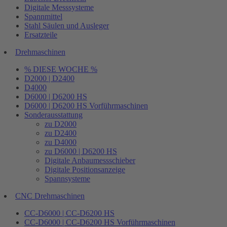
Digitale Messsysteme
Spannmittel
Stahl Säulen und Ausleger
Ersatzteile
Drehmaschinen
% DIESE WOCHE %
D2000 | D2400
D4000
D6000 | D6200 HS
D6000 | D6200 HS Vorführmaschinen
Sonderausstattung
zu D2000
zu D2400
zu D4000
zu D6000 | D6200 HS
Digitale Anbaumessschieber
Digitale Positionsanzeige
Spannsysteme
CNC Drehmaschinen
CC-D6000 | CC-D6200 HS
CC-D6000 | CC-D6200 HS Vorführmaschinen