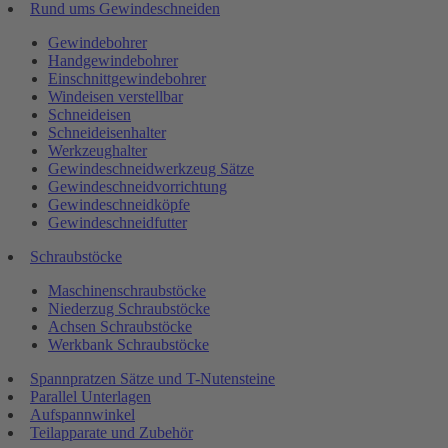
Rund ums Gewindeschneiden
Gewindebohrer
Handgewindebohrer
Einschnittgewindebohrer
Windeisen verstellbar
Schneideisen
Schneideisenhalter
Werkzeughalter
Gewindeschneidwerkzeug Sätze
Gewindeschneidvorrichtung
Gewindeschneidköpfe
Gewindeschneidfutter
Schraubstöcke
Maschinenschraubstöcke
Niederzug Schraubstöcke
Achsen Schraubstöcke
Werkbank Schraubstöcke
Spannpratzen Sätze und T-Nutensteine
Parallel Unterlagen
Aufspannwinkel
Teilapparate und Zubehör