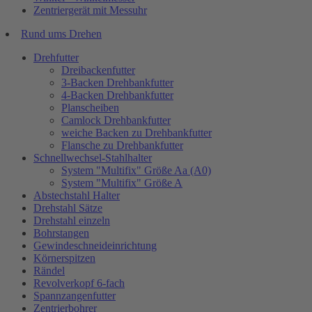
Zentriergerät mit Messuhr
Rund ums Drehen
Drehfutter
Dreibackenfutter
3-Backen Drehbankfutter
4-Backen Drehbankfutter
Planscheiben
Camlock Drehbankfutter
weiche Backen zu Drehbankfutter
Flansche zu Drehbankfutter
Schnellwechsel-Stahlhalter
System "Multifix" Größe Aa (A0)
System "Multifix" Größe A
Abstechstahl Halter
Drehstahl Sätze
Drehstahl einzeln
Bohrstangen
Gewindeschneideinrichtung
Körnerspitzen
Rändel
Revolverkopf 6-fach
Spannzangenfutter
Zentrierbohrer