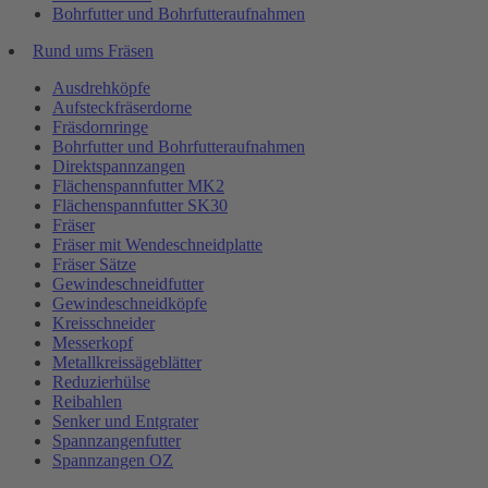
Bohrfutter und Bohrfutteraufnahmen
Rund ums Fräsen
Ausdrehköpfe
Aufsteckfräserdorne
Fräsdornringe
Bohrfutter und Bohrfutteraufnahmen
Direktspannzangen
Flächenspannfutter MK2
Flächenspannfutter SK30
Fräser
Fräser mit Wendeschneidplatte
Fräser Sätze
Gewindeschneidfutter
Gewindeschneidköpfe
Kreisschneider
Messerkopf
Metallkreissägeblätter
Reduzierhülse
Reibahlen
Senker und Entgrater
Spannzangenfutter
Spannzangen OZ