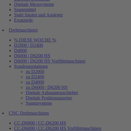
Digitale Messsysteme
Spannmittel
Stahl Säulen und Ausleger
Ersatzteile
Drehmaschinen
% DIESE WOCHE %
D2000 | D2400
D4000
D6000 | D6200 HS
D6000 | D6200 HS Vorführmaschinen
Sonderausstattung
zu D2000
zu D2400
zu D4000
zu D6000 | D6200 HS
Digitale Anbaumessschieber
Digitale Positionsanzeige
Spannsysteme
CNC Drehmaschinen
CC-D6000 | CC-D6200 HS
CC-D6000 | CC-D6200 HS Vorführmaschinen