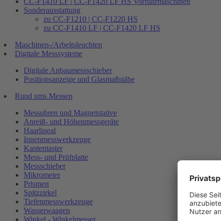
CC-F1410 LF | CC-F1420 LF HS Vorführmaschinen
Sonderausstattung
zu CC-F1210 | CC-F1220 HS
zu CC-F1410 LF | CC-F1420 LF HS
Maschinen-/Arbeitsleuchten
Digitale Messsysteme
Digitale Anbaumessschieber
Positionsanzeige und Glasmaßstäbe
Rund ums Messen
Messuhren und Magnetstative
Anreiß- und Höhenmessgeräte
Haarlineal
Innenmesswerkzeuge
Kantentaster
Mess- und Prüfplatte
Messschieber
Mikrometer
Prismen
Spitzzirkel
Tiefenmesswerkzeuge
Wasserwaagen
Winkel - Winkelmesser