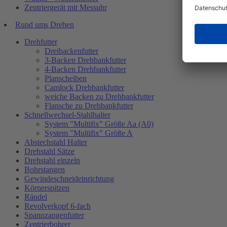
Zentriergerät mit Messuhr
Rund ums Drehen
Drehfutter
Dreibackenfutter
3-Backen Drehbankfutter
4-Backen Drehbankfutter
Planscheiben
Camlock Drehbankfutter
weiche Backen zu Drehbankfutter
Flansche zu Drehbankfutter
Schnellwechsel-Stahlhalter
System "Multifix" Größe Aa (A0)
System "Multifix" Größe A
Abstechstahl Halter
Drehstahl Sätze
Drehstahl einzeln
Bohrstangen
Gewindeschneideinrichtung
Körnerspitzen
Rändel
Revolverkopf 6-fach
Spannzangenfutter
Zentrierbohrer