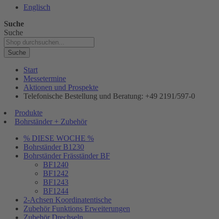
Englisch
Suche
Suche
Suche
Start
Messetermine
Aktionen und Prospekte
Telefonische Bestellung und Beratung: +49 2191/597-0
Produkte
Bohrständer + Zubehör
% DIESE WOCHE %
Bohrständer B1230
Bohrständer Fräsständer BF
BF1240
BF1242
BF1243
BF1244
2-Achsen Koordinatentische
Zubehör Funktions Erweiterungen
Zubehör Drechseln