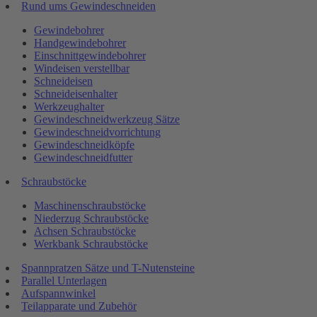
Rund ums Gewindeschneiden
Gewindebohrer
Handgewindebohrer
Einschnittgewindebohrer
Windeisen verstellbar
Schneideisen
Schneideisenhalter
Werkzeughalter
Gewindeschneidwerkzeug Sätze
Gewindeschneidvorrichtung
Gewindeschneidköpfe
Gewindeschneidfutter
Schraubstöcke
Maschinenschraubstöcke
Niederzug Schraubstöcke
Achsen Schraubstöcke
Werkbank Schraubstöcke
Spannpratzen Sätze und T-Nutensteine
Parallel Unterlagen
Aufspannwinkel
Teilapparate und Zubehör