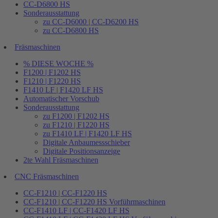
CC-D6800 HS
Sonderausstattung
zu CC-D6000 | CC-D6200 HS
zu CC-D6800 HS
Fräsmaschinen
% DIESE WOCHE %
F1200 | F1202 HS
F1210 | F1220 HS
F1410 LF | F1420 LF HS
Automatischer Vorschub
Sonderausstattung
zu F1200 | F1202 HS
zu F1210 | F1220 HS
zu F1410 LF | F1420 LF HS
Digitale Anbaumessschieber
Digitale Positionsanzeige
2te Wahl Fräsmaschinen
CNC Fräsmaschinen
CC-F1210 | CC-F1220 HS
CC-F1210 | CC-F1220 HS Vorführmaschinen
CC-F1410 LF | CC-F1420 LF HS