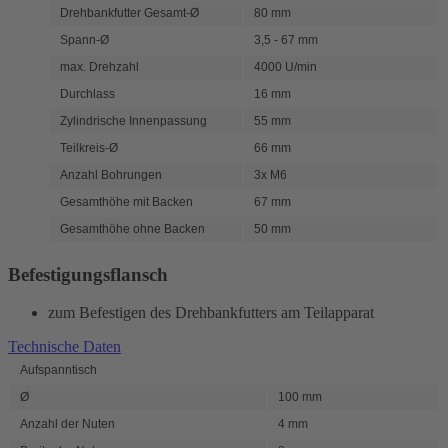
Drehbankfutter Gesamt-Ø
80 mm
Spann-Ø
3,5 - 67 mm
max. Drehzahl
4000 U/min
Durchlass
16 mm
Zylindrische Innenpassung
55 mm
Teilkreis-Ø
66 mm
Anzahl Bohrungen
3x M6
Gesamthöhe mit Backen
67 mm
Gesamthöhe ohne Backen
50 mm
Befestigungsflansch
zum Befestigen des Drehbankfutters am Teilapparat
Technische Daten
Aufspanntisch
Ø
100 mm
Anzahl der Nuten
4 mm