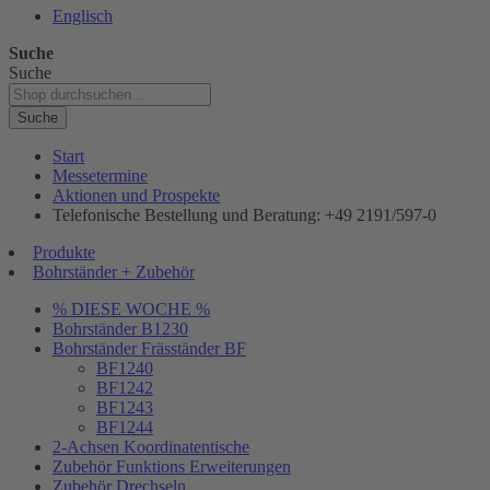
Englisch
Suche
Suche
Suche
Start
Messetermine
Aktionen und Prospekte
Telefonische Bestellung und Beratung: +49 2191/597-0
Produkte
Bohrständer + Zubehör
% DIESE WOCHE %
Bohrständer B1230
Bohrständer Fräsständer BF
BF1240
BF1242
BF1243
BF1244
2-Achsen Koordinatentische
Zubehör Funktions Erweiterungen
Zubehör Drechseln