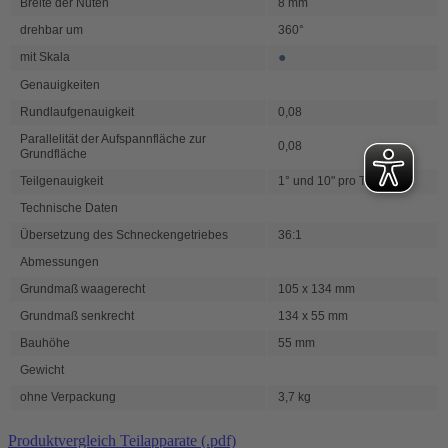
Breite der Nuten
8 mm
drehbar um
360°
●
mit Skala
Genauigkeiten
Rundlaufgenauigkeit
0,08
Parallelität der Aufspannfläche zur
0,08
Grundfläche
Teilgenauigkeit
1° und 10" pro Teilstrich
Technische Daten
Übersetzung des Schneckengetriebes
36:1
Abmessungen
Grundmaß waagerecht
105 x 134 mm
Grundmaß senkrecht
134 x 55 mm
Bauhöhe
55 mm
Gewicht
ohne Verpackung
3,7 kg
Produktvergleich Teilapparate (.pdf)