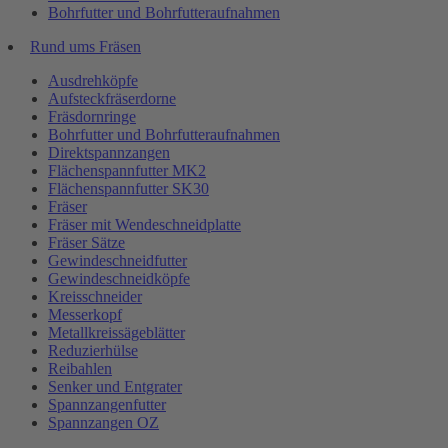
Bohrfutter und Bohrfutteraufnahmen
Rund ums Fräsen
Ausdrehköpfe
Aufsteckfräserdorne
Fräsdornringe
Bohrfutter und Bohrfutteraufnahmen
Direktspannzangen
Flächenspannfutter MK2
Flächenspannfutter SK30
Fräser
Fräser mit Wendeschneidplatte
Fräser Sätze
Gewindeschneidfutter
Gewindeschneidköpfe
Kreisschneider
Messerkopf
Metallkreissägeblätter
Reduzierhülse
Reibahlen
Senker und Entgrater
Spannzangenfutter
Spannzangen OZ