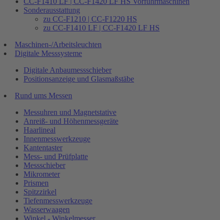
CC-F1410 LF | CC-F1420 LF HS Vorführmaschinen
Sonderausstattung
zu CC-F1210 | CC-F1220 HS
zu CC-F1410 LF | CC-F1420 LF HS
Maschinen-/Arbeitsleuchten
Digitale Messsysteme
Digitale Anbaumessschieber
Positionsanzeige und Glasmaßstäbe
Rund ums Messen
Messuhren und Magnetstative
Anreiß- und Höhenmessgeräte
Haarlineal
Innenmesswerkzeuge
Kantentaster
Mess- und Prüfplatte
Messschieber
Mikrometer
Prismen
Spitzzirkel
Tiefenmesswerkzeuge
Wasserwaagen
Winkel - Winkelmesser