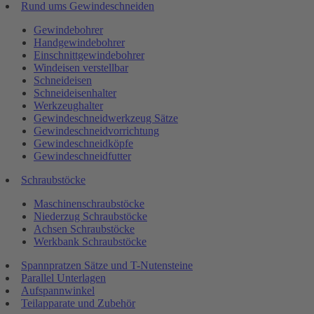
Rund ums Gewindeschneiden
Gewindebohrer
Handgewindebohrer
Einschnittgewindebohrer
Windeisen verstellbar
Schneideisen
Schneideisenhalter
Werkzeughalter
Gewindeschneidwerkzeug Sätze
Gewindeschneidvorrichtung
Gewindeschneidköpfe
Gewindeschneidfutter
Schraubstöcke
Maschinenschraubstöcke
Niederzug Schraubstöcke
Achsen Schraubstöcke
Werkbank Schraubstöcke
Spannpratzen Sätze und T-Nutensteine
Parallel Unterlagen
Aufspannwinkel
Teilapparate und Zubehör