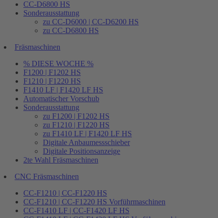
CC-D6800 HS
Sonderausstattung
zu CC-D6000 | CC-D6200 HS
zu CC-D6800 HS
Fräsmaschinen
% DIESE WOCHE %
F1200 | F1202 HS
F1210 | F1220 HS
F1410 LF | F1420 LF HS
Automatischer Vorschub
Sonderausstattung
zu F1200 | F1202 HS
zu F1210 | F1220 HS
zu F1410 LF | F1420 LF HS
Digitale Anbaumessschieber
Digitale Positionsanzeige
2te Wahl Fräsmaschinen
CNC Fräsmaschinen
CC-F1210 | CC-F1220 HS
CC-F1210 | CC-F1220 HS Vorführmaschinen
CC-F1410 LF | CC-F1420 LF HS