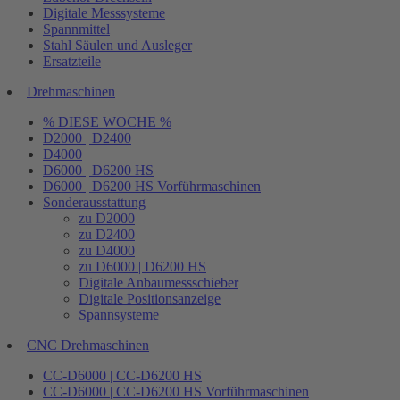
Digitale Messsysteme
Spannmittel
Stahl Säulen und Ausleger
Ersatzteile
Drehmaschinen
% DIESE WOCHE %
D2000 | D2400
D4000
D6000 | D6200 HS
D6000 | D6200 HS Vorführmaschinen
Sonderausstattung
zu D2000
zu D2400
zu D4000
zu D6000 | D6200 HS
Digitale Anbaumessschieber
Digitale Positionsanzeige
Spannsysteme
CNC Drehmaschinen
CC-D6000 | CC-D6200 HS
CC-D6000 | CC-D6200 HS Vorführmaschinen