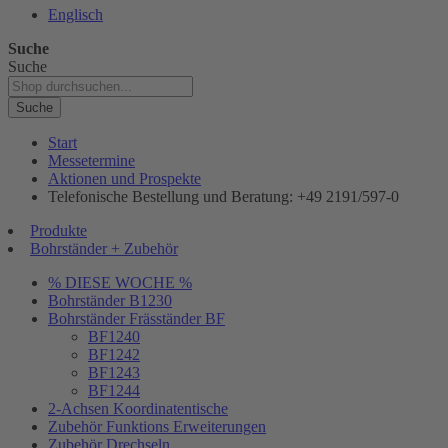
Englisch
Suche
Suche
Suche
Start
Messetermine
Aktionen und Prospekte
Telefonische Bestellung und Beratung: +49 2191/597-0
Produkte
Bohrständer + Zubehör
% DIESE WOCHE %
Bohrständer B1230
Bohrständer Fräsständer BF
BF1240
BF1242
BF1243
BF1244
2-Achsen Koordinatentische
Zubehör Funktions Erweiterungen
Zubehör Drechseln