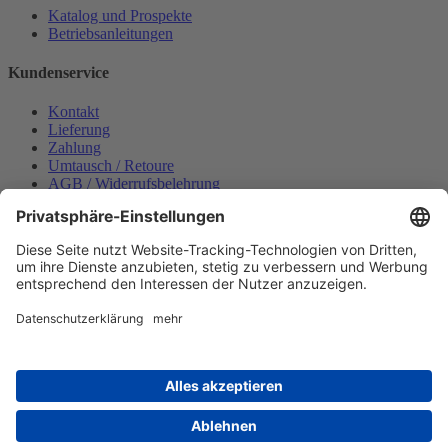
Katalog und Prospekte
Betriebsanleitungen
Kundenservice
Kontakt
Lieferung
Zahlung
Umtausch / Retoure
AGB / Widerrufsbelehrung
Onlinesupport
Datenschutzerklärung
Impressum
Bestellung widerrufen
Mein konto
Anmelden
Warenkorb anzeigen
Zahlungsmöglichkeiten