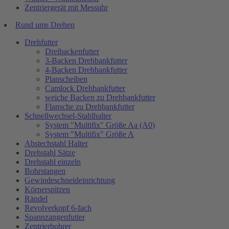
Zentriergerät mit Messuhr
Rund ums Drehen
Drehfutter
Dreibackenfutter
3-Backen Drehbankfutter
4-Backen Drehbankfutter
Planscheiben
Camlock Drehbankfutter
weiche Backen zu Drehbankfutter
Flansche zu Drehbankfutter
Schnellwechsel-Stahlhalter
System "Multifix" Größe Aa (A0)
System "Multifix" Größe A
Abstechstahl Halter
Drehstahl Sätze
Drehstahl einzeln
Bohrstangen
Gewindeschneideinrichtung
Körnerspitzen
Rändel
Revolverkopf 6-fach
Spannzangenfutter
Zentrierbohrer