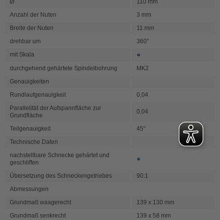
Ø
110 mm
Anzahl der Nuten
3 mm
Breite der Nuten
11 mm
drehbar um
360°
●
mit Skala
durchgehend gehärtete Spindelbohrung
MK2
Genauigkeiten
Rundlaufgenauigkeit
0,04
Parallelität der Aufspannfläche zur
0,04
Grundfläche
Teilgenauigkeit
45"
Technische Daten
nachstellbare Schnecke gehärtet und
●
geschliffen
Übersetzung des Schneckengetriebes
90:1
Abmessungen
Grundmaß waagerecht
139 x 130 mm
Grundmaß senkrecht
139 x 58 mm