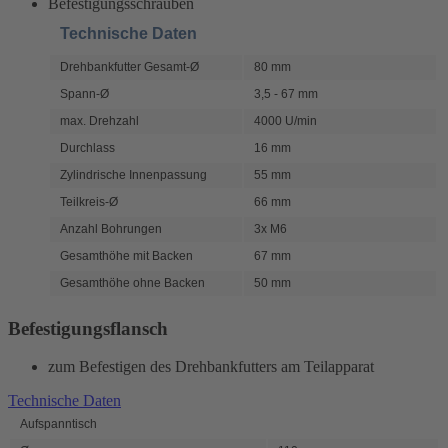
Befestigungsschrauben
Technische Daten
Drehbankfutter Gesamt-Ø
80 mm
Spann-Ø
3,5 - 67 mm
max. Drehzahl
4000 U/min
Durchlass
16 mm
Zylindrische Innenpassung
55 mm
Teilkreis-Ø
66 mm
Anzahl Bohrungen
3x M6
Gesamthöhe mit Backen
67 mm
Gesamthöhe ohne Backen
50 mm
Befestigungsflansch
zum Befestigen des Drehbankfutters am Teilapparat
Technische Daten
Aufspanntisch