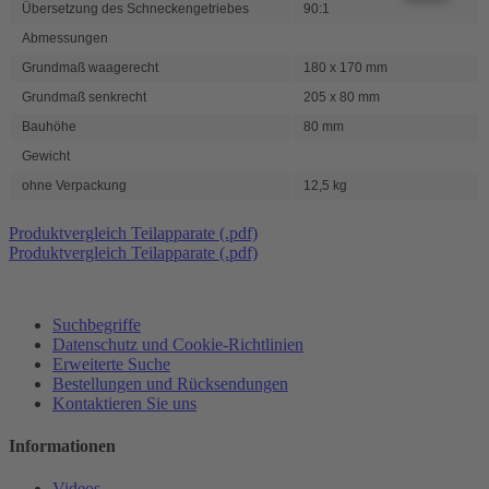
Übersetzung des Schneckengetriebes
90:1
Abmessungen
Grundmaß waagerecht
180 x 170 mm
Grundmaß senkrecht
205 x 80 mm
Bauhöhe
80 mm
Gewicht
ohne Verpackung
12,5 kg
Produktvergleich Teilapparate (.pdf)
Produktvergleich Teilapparate (.pdf)
Suchbegriffe
Datenschutz und Cookie-Richtlinien
Erweiterte Suche
Bestellungen und Rücksendungen
Kontaktieren Sie uns
Informationen
Videos