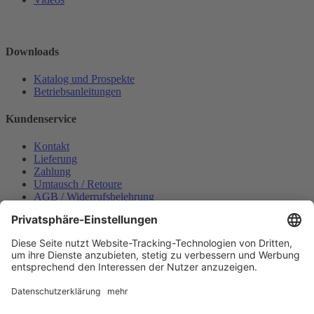
Downloads
Katalog und Prospekte
Betriebsanleitungen
Kundenservice
Kontakt
Lieferung
Zahlung
Umtausch / Retoure
AGB / Widerrufsbelehrung
Onlinesupport
Datenschutzerklärung
Impressum
Bestellung widerrufen
Mein konto
Anmelden