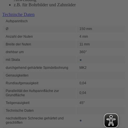
z.B. für Bohrbilder und Zahnräder
Technische Daten
Aufspanntisch
Ø
150 mm
Anzahl der Nuten
4 mm
Breite der Nuten
11 mm
drehbar um
360°
●
mit Skala
durchgehend gehärtete Spindelbohrung
MK2
Genauigkeiten
Rundlaufgenauigkeit
0,04
Parallelität der Aufspannfläche zur
0,04
Grundfläche
Teilgenauigkeit
45"
Technische Daten
nachstellbare Schnecke gehärtet und
●
geschliffen