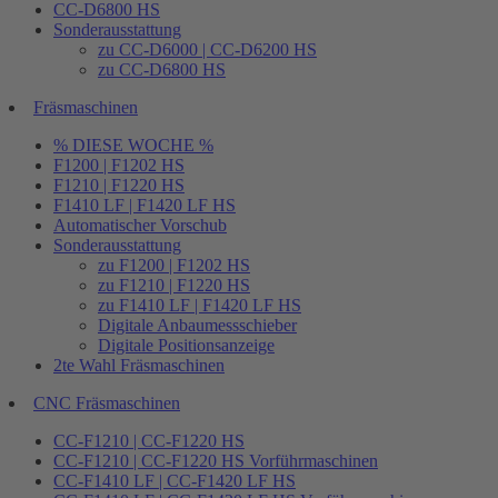
CC-D6800 HS
Sonderausstattung
zu CC-D6000 | CC-D6200 HS
zu CC-D6800 HS
Fräsmaschinen
% DIESE WOCHE %
F1200 | F1202 HS
F1210 | F1220 HS
F1410 LF | F1420 LF HS
Automatischer Vorschub
Sonderausstattung
zu F1200 | F1202 HS
zu F1210 | F1220 HS
zu F1410 LF | F1420 LF HS
Digitale Anbaumessschieber
Digitale Positionsanzeige
2te Wahl Fräsmaschinen
CNC Fräsmaschinen
CC-F1210 | CC-F1220 HS
CC-F1210 | CC-F1220 HS Vorführmaschinen
CC-F1410 LF | CC-F1420 LF HS