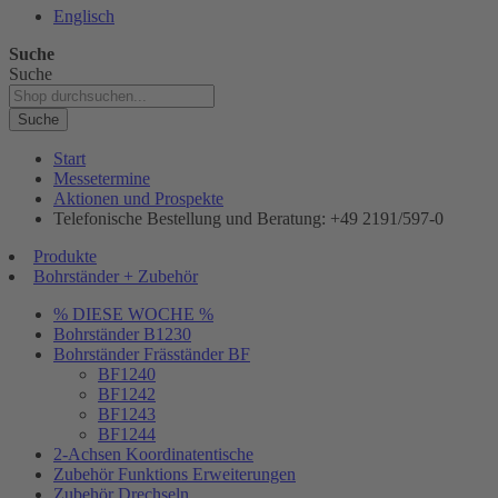
Englisch
Suche
Suche
Suche
Start
Messetermine
Aktionen und Prospekte
Telefonische Bestellung und Beratung: +49 2191/597-0
Produkte
Bohrständer + Zubehör
% DIESE WOCHE %
Bohrständer B1230
Bohrständer Fräsständer BF
BF1240
BF1242
BF1243
BF1244
2-Achsen Koordinatentische
Zubehör Funktions Erweiterungen
Zubehör Drechseln