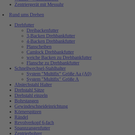
Zentriergerät mit Messuhr
Rund ums Drehen
Drehfutter
Dreibackenfutter
3-Backen Drehbankfutter
4-Backen Drehbankfutter
Planscheiben
Camlock Drehbankfutter
weiche Backen zu Drehbankfutter
Flansche zu Drehbankfutter
Schnellwechsel-Stahlhalter
System "Multifix" Größe Aa (A0)
System "Multifix" Größe A
Abstechstahl Halter
Drehstahl Sätze
Drehstahl einzeln
Bohrstangen
Gewindeschneideinrichtung
Körnerspitzen
Rändel
Revolverkopf 6-fach
Spannzangenfutter
Zentrierbohrer