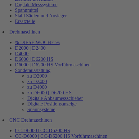
Digitale Messsysteme
Spannmittel
Stahl Säulen und Ausleger
Ersatzteile
Drehmaschinen
% DIESE WOCHE %
D2000 | D2400
D4000
D6000 | D6200 HS
D6000 | D6200 HS Vorführmaschinen
Sonderausstattung
zu D2000
zu D2400
zu D4000
zu D6000 | D6200 HS
Digitale Anbaumessschieber
Digitale Positionsanzeige
Spannsysteme
CNC Drehmaschinen
CC-D6000 | CC-D6200 HS
CC-D6000 | CC-D6200 HS Vorführmaschinen