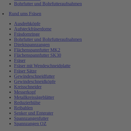
Bohrfutter und Bohrfutteraufnahmen
Rund ums Fräsen
Ausdrehköpfe
Aufsteckfräserdorne
Fräsdornringe
Bohrfutter und Bohrfutteraufnahmen
Direktspannzangen
Flächenspannfutter MK2
Flächenspannfutter SK30
Fräser
Fräser mit Wendeschneidplatte
Fräser Sätze
Gewindeschneidfutter
Gewindeschneidköpfe
Kreisschneider
Messerkopf
Metallkreissägeblätter
Reduzierhülse
Reibahlen
Senker und Entgrater
Spannzangenfutter
Spannzangen OZ