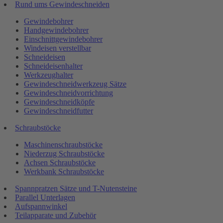
Rund ums Gewindeschneiden
Gewindebohrer
Handgewindebohrer
Einschnittgewindebohrer
Windeisen verstellbar
Schneideisen
Schneideisenhalter
Werkzeughalter
Gewindeschneidwerkzeug Sätze
Gewindeschneidvorrichtung
Gewindeschneidköpfe
Gewindeschneidfutter
Schraubstöcke
Maschinenschraubstöcke
Niederzug Schraubstöcke
Achsen Schraubstöcke
Werkbank Schraubstöcke
Spannpratzen Sätze und T-Nutensteine
Parallel Unterlagen
Aufspannwinkel
Teilapparate und Zubehör