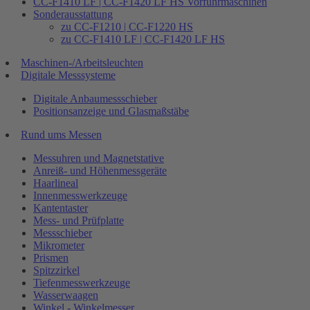
CC-F1410 LF | CC-F1420 LF HS Vorführmaschinen
Sonderausstattung
zu CC-F1210 | CC-F1220 HS
zu CC-F1410 LF | CC-F1420 LF HS
Maschinen-/Arbeitsleuchten
Digitale Messsysteme
Digitale Anbaumessschieber
Positionsanzeige und Glasmaßstäbe
Rund ums Messen
Messuhren und Magnetstative
Anreiß- und Höhenmessgeräte
Haarlineal
Innenmesswerkzeuge
Kantentaster
Mess- und Prüfplatte
Messschieber
Mikrometer
Prismen
Spitzzirkel
Tiefenmesswerkzeuge
Wasserwaagen
Winkel - Winkelmesser