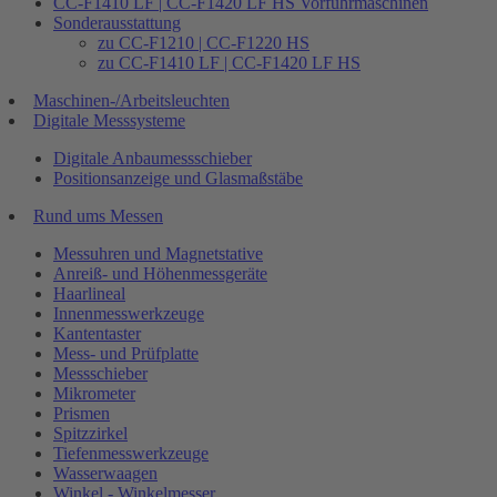
CC-F1410 LF | CC-F1420 LF HS Vorführmaschinen
Sonderausstattung
zu CC-F1210 | CC-F1220 HS
zu CC-F1410 LF | CC-F1420 LF HS
Maschinen-/Arbeitsleuchten
Digitale Messsysteme
Digitale Anbaumessschieber
Positionsanzeige und Glasmaßstäbe
Rund ums Messen
Messuhren und Magnetstative
Anreiß- und Höhenmessgeräte
Haarlineal
Innenmesswerkzeuge
Kantentaster
Mess- und Prüfplatte
Messschieber
Mikrometer
Prismen
Spitzzirkel
Tiefenmesswerkzeuge
Wasserwaagen
Winkel - Winkelmesser