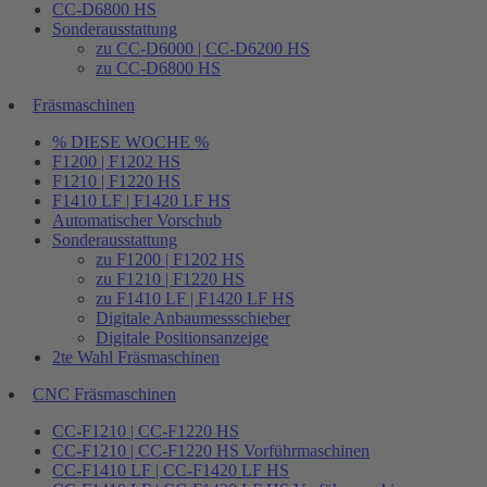
CC-D6800 HS
Sonderausstattung
zu CC-D6000 | CC-D6200 HS
zu CC-D6800 HS
Fräsmaschinen
% DIESE WOCHE %
F1200 | F1202 HS
F1210 | F1220 HS
F1410 LF | F1420 LF HS
Automatischer Vorschub
Sonderausstattung
zu F1200 | F1202 HS
zu F1210 | F1220 HS
zu F1410 LF | F1420 LF HS
Digitale Anbaumessschieber
Digitale Positionsanzeige
2te Wahl Fräsmaschinen
CNC Fräsmaschinen
CC-F1210 | CC-F1220 HS
CC-F1210 | CC-F1220 HS Vorführmaschinen
CC-F1410 LF | CC-F1420 LF HS