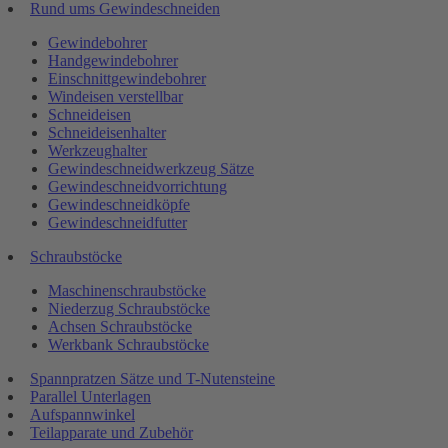
Rund ums Gewindeschneiden
Gewindebohrer
Handgewindebohrer
Einschnittgewindebohrer
Windeisen verstellbar
Schneideisen
Schneideisenhalter
Werkzeughalter
Gewindeschneidwerkzeug Sätze
Gewindeschneidvorrichtung
Gewindeschneidköpfe
Gewindeschneidfutter
Schraubstöcke
Maschinenschraubstöcke
Niederzug Schraubstöcke
Achsen Schraubstöcke
Werkbank Schraubstöcke
Spannpratzen Sätze und T-Nutensteine
Parallel Unterlagen
Aufspannwinkel
Teilapparate und Zubehör