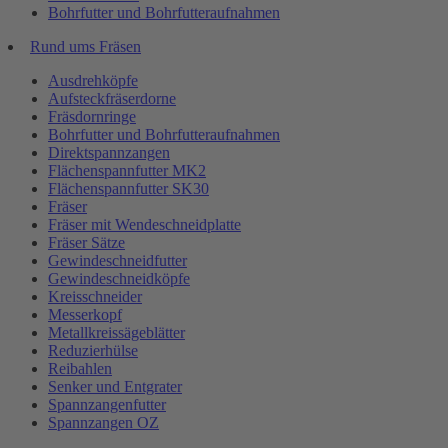
Bohrfutter und Bohrfutteraufnahmen
Rund ums Fräsen
Ausdrehköpfe
Aufsteckfräserdorne
Fräsdornringe
Bohrfutter und Bohrfutteraufnahmen
Direktspannzangen
Flächenspannfutter MK2
Flächenspannfutter SK30
Fräser
Fräser mit Wendeschneidplatte
Fräser Sätze
Gewindeschneidfutter
Gewindeschneidköpfe
Kreisschneider
Messerkopf
Metallkreissägeblätter
Reduzierhülse
Reibahlen
Senker und Entgrater
Spannzangenfutter
Spannzangen OZ