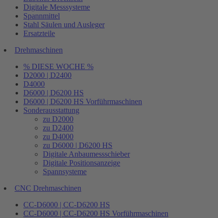
Digitale Messsysteme
Spannmittel
Stahl Säulen und Ausleger
Ersatzteile
Drehmaschinen
% DIESE WOCHE %
D2000 | D2400
D4000
D6000 | D6200 HS
D6000 | D6200 HS Vorführmaschinen
Sonderausstattung
zu D2000
zu D2400
zu D4000
zu D6000 | D6200 HS
Digitale Anbaumessschieber
Digitale Positionsanzeige
Spannsysteme
CNC Drehmaschinen
CC-D6000 | CC-D6200 HS
CC-D6000 | CC-D6200 HS Vorführmaschinen