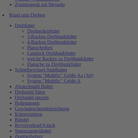
Zentriergerät mit Messuhr
Rund ums Drehen
Drehfutter
Dreibackenfutter
3-Backen Drehbankfutter
4-Backen Drehbankfutter
Planscheiben
Camlock Drehbankfutter
weiche Backen zu Drehbankfutter
Flansche zu Drehbankfutter
Schnellwechsel-Stahlhalter
System "Multifix" Größe Aa (A0)
System "Multifix" Größe A
Abstechstahl Halter
Drehstahl Sätze
Drehstahl einzeln
Bohrstangen
Gewindeschneideinrichtung
Körnerspitzen
Rändel
Revolverkopf 6-fach
Spannzangenfutter
Zentrierbohrer