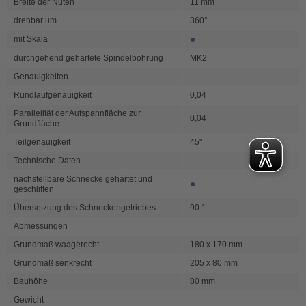
Breite der Nuten
11 mm
drehbar um
360°
●
mit Skala
durchgehend gehärtete Spindelbohrung
MK2
Genauigkeiten
Rundlaufgenauigkeit
0,04
Parallelität der Aufspannfläche zur
0,04
Grundfläche
Teilgenauigkeit
45"
Technische Daten
nachstellbare Schnecke gehärtet und
●
geschliffen
Übersetzung des Schneckengetriebes
90:1
Abmessungen
Grundmaß waagerecht
180 x 170 mm
Grundmaß senkrecht
205 x 80 mm
Bauhöhe
80 mm
Gewicht