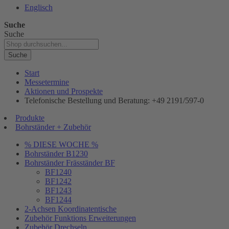
Englisch
Suche
Suche
Suche
Start
Messetermine
Aktionen und Prospekte
Telefonische Bestellung und Beratung: +49 2191/597-0
Produkte
Bohrständer + Zubehör
% DIESE WOCHE %
Bohrständer B1230
Bohrständer Fräsständer BF
BF1240
BF1242
BF1243
BF1244
2-Achsen Koordinatentische
Zubehör Funktions Erweiterungen
Zubehör Drechseln