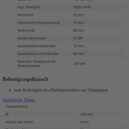
max. Drehzahl
3500 U/min
Durchlass
22 mm
Zylindrische Innenpassung
70 mm
Teilkreis-Ø
83 mm
Anzahl Bohrungen
3x M8
Gesamthöhe mit Backen
75 mm
Gesamthöhe ohne Backen
56 mm
Bauhöhe Teilapparat mit
169 mm
Drehbankfutter
Befestigungsflansch
zum Befestigen des Drehbankfutters am Teilapparat
Technische Daten
Aufspanntisch
Ø
150 mm
Anzahl der Nuten
4 mm