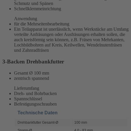
Schmutz und Spänen
Schnellklemmeinrichtung
Anwendung
für die Mehrseitenbearbeitung
Ein Teilapparat ist unerlässlich, wenn Werkstücke am Umfang
verteilte Anfräsungen oder Ausfräsungen erhalten sollen, die
auch kreisförmig sein können, z.B. Fräsen von Mehrkanten,
Lochbildbohren auf Kreis, Keilwellen, Wendelnutenfräsen
und Zahnradfräsen
3-Backen Drehbankfutter
Gesamt Ø 100 mm
zentrisch spannend
Lieferumfang
Dreh- und Bohrbacken
Spannschlüssel
Befestigungsschrauben
Technische Daten
Drehbankfutter Gesamt-Ø
100 mm
Spann-Ø
4,0 - 83 mm