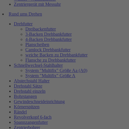
Zentriergerät mit Messuhr
Rund ums Drehen
Drehfutter
Dreibackenfutter
3-Backen Drehbankfutter
4-Backen Drehbankfutter
Planscheiben
Camlock Drehbankfutter
weiche Backen zu Drehbankfutter
Flansche zu Drehbankfutter
Schnellwechsel-Stahlhalter
System "Multifix" Größe Aa (A0)
System "Multifix" Größe A
Abstechstahl Halter
Drehstahl Sätze
Drehstahl einzeln
Bohrstangen
Gewindeschneideinrichtung
Körnerspitzen
Rändel
Revolverkopf 6-fach
Spannzangenfutter
Zentrierbohrer