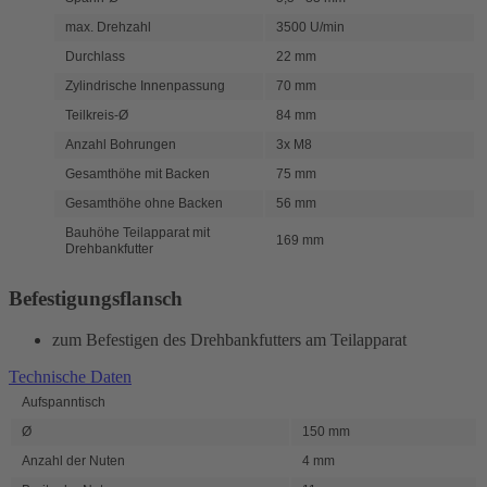
max. Drehzahl
3500 U/min
Durchlass
22 mm
Zylindrische Innenpassung
70 mm
Teilkreis-Ø
84 mm
Anzahl Bohrungen
3x M8
Gesamthöhe mit Backen
75 mm
Gesamthöhe ohne Backen
56 mm
Bauhöhe Teilapparat mit
169 mm
Drehbankfutter
Befestigungsflansch
zum Befestigen des Drehbankfutters am Teilapparat
Technische Daten
Aufspanntisch
Ø
150 mm
Anzahl der Nuten
4 mm