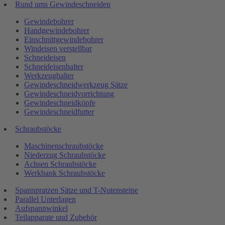
Rund ums Gewindeschneiden
Gewindebohrer
Handgewindebohrer
Einschnittgewindebohrer
Windeisen verstellbar
Schneideisen
Schneideisenhalter
Werkzeughalter
Gewindeschneidwerkzeug Sätze
Gewindeschneidvorrichtung
Gewindeschneidköpfe
Gewindeschneidfutter
Schraubstöcke
Maschinenschraubstöcke
Niederzug Schraubstöcke
Achsen Schraubstöcke
Werkbank Schraubstöcke
Spannpratzen Sätze und T-Nutensteine
Parallel Unterlagen
Aufspannwinkel
Teilapparate und Zubehör