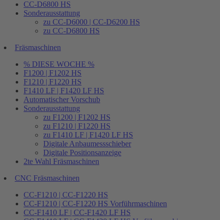
CC-D6800 HS
Sonderausstattung
zu CC-D6000 | CC-D6200 HS
zu CC-D6800 HS
Fräsmaschinen
% DIESE WOCHE %
F1200 | F1202 HS
F1210 | F1220 HS
F1410 LF | F1420 LF HS
Automatischer Vorschub
Sonderausstattung
zu F1200 | F1202 HS
zu F1210 | F1220 HS
zu F1410 LF | F1420 LF HS
Digitale Anbaumessschieber
Digitale Positionsanzeige
2te Wahl Fräsmaschinen
CNC Fräsmaschinen
CC-F1210 | CC-F1220 HS
CC-F1210 | CC-F1220 HS Vorführmaschinen
CC-F1410 LF | CC-F1420 LF HS