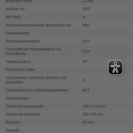
Breite der Nuten
11 mm
drehbar um
360°
●
mit Skala
durchgehend gehärtete Spindelbohrung
MK2
Genauigkeiten
Rundlaufgenauigkeit
0,04
Parallelität der Aufspannfläche zur
0,04
Grundfläche
Teilgenauigkeit
45"
Technische Daten
nachstellbare Schnecke gehärtet und
●
geschliffen
Übersetzung des Schneckengetriebes
90:1
Abmessungen
Grundmaß waagerecht
180 x 170 mm
Grundmaß senkrecht
205 x 80 mm
Bauhöhe
80 mm
Gewicht