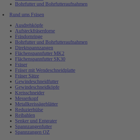
Bohrfutter und Bohrfutteraufnahmen
Rund ums Fräsen
Ausdrehköpfe
Aufsteckfräserdorne
Fräsdornringe
Bohrfutter und Bohrfutteraufnahmen
Direktspannzangen
Flächenspannfutter MK2
Flächenspannfutter SK30
Fräser
Fräser mit Wendeschneidplatte
Fräser Sätze
Gewindeschneidfutter
Gewindeschneidköpfe
Kreisschneider
Messerkopf
Metallkreissägeblätter
Reduzierhülse
Reibahlen
Senker und Entgrater
Spannzangenfutter
Spannzangen OZ