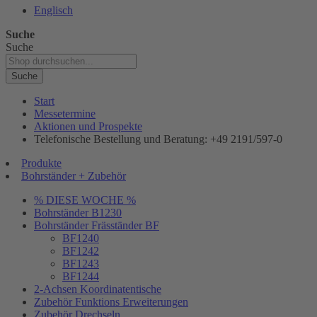
Englisch
Suche
Suche
Suche
Start
Messetermine
Aktionen und Prospekte
Telefonische Bestellung und Beratung: +49 2191/597-0
Produkte
Bohrständer + Zubehör
% DIESE WOCHE %
Bohrständer B1230
Bohrständer Fräsständer BF
BF1240
BF1242
BF1243
BF1244
2-Achsen Koordinatentische
Zubehör Funktions Erweiterungen
Zubehör Drechseln