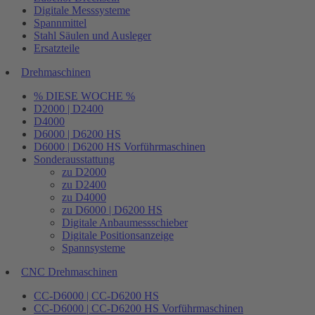
Digitale Messsysteme
Spannmittel
Stahl Säulen und Ausleger
Ersatzteile
Drehmaschinen
% DIESE WOCHE %
D2000 | D2400
D4000
D6000 | D6200 HS
D6000 | D6200 HS Vorführmaschinen
Sonderausstattung
zu D2000
zu D2400
zu D4000
zu D6000 | D6200 HS
Digitale Anbaumessschieber
Digitale Positionsanzeige
Spannsysteme
CNC Drehmaschinen
CC-D6000 | CC-D6200 HS
CC-D6000 | CC-D6200 HS Vorführmaschinen