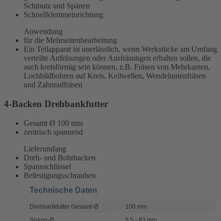
Schmutz und Spänen
Schnellklemmeinrichtung
Anwendung
für die Mehrseitenbearbeitung
Ein Teilapparat ist unerlässlich, wenn Werkstücke am Umfang
verteilte Anfräsungen oder Ausfräsungen erhalten sollen, die
auch kreisförmig sein können, z.B. Fräsen von Mehrkanten,
Lochbildbohren auf Kreis, Keilwellen, Wendelnutenfräsen
und Zahnradfräsen
4-Backen Drehbankfutter
Gesamt Ø 100 mm
zentrisch spannend
Lieferumfang
Dreh- und Bohrbacken
Spannschlüssel
Befestigungsschrauben
Technische Daten
Drehbankfutter Gesamt-Ø
100 mm
Spann-Ø
5,5 - 83 mm