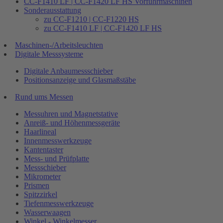
CC-F1410 LF | CC-F1420 LF HS Vorführmaschinen
Sonderausstattung
zu CC-F1210 | CC-F1220 HS
zu CC-F1410 LF | CC-F1420 LF HS
Maschinen-/Arbeitsleuchten
Digitale Messsysteme
Digitale Anbaumessschieber
Positionsanzeige und Glasmaßstäbe
Rund ums Messen
Messuhren und Magnetstative
Anreiß- und Höhenmessgeräte
Haarlineal
Innenmesswerkzeuge
Kantentaster
Mess- und Prüfplatte
Messschieber
Mikrometer
Prismen
Spitzzirkel
Tiefenmesswerkzeuge
Wasserwaagen
Winkel - Winkelmesser