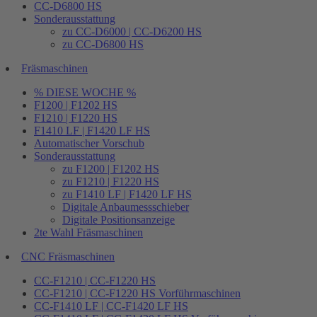
CC-D6800 HS
Sonderausstattung
zu CC-D6000 | CC-D6200 HS
zu CC-D6800 HS
Fräsmaschinen
% DIESE WOCHE %
F1200 | F1202 HS
F1210 | F1220 HS
F1410 LF | F1420 LF HS
Automatischer Vorschub
Sonderausstattung
zu F1200 | F1202 HS
zu F1210 | F1220 HS
zu F1410 LF | F1420 LF HS
Digitale Anbaumessschieber
Digitale Positionsanzeige
2te Wahl Fräsmaschinen
CNC Fräsmaschinen
CC-F1210 | CC-F1220 HS
CC-F1210 | CC-F1220 HS Vorführmaschinen
CC-F1410 LF | CC-F1420 LF HS