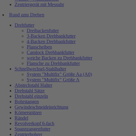
Zentriergerät mit Messuhr
Rund ums Drehen
Drehfutter
Dreibackenfutter
3-Backen Drehbankfutter
4-Backen Drehbankfutter
Planscheiben
Camlock Drehbankfutter
weiche Backen zu Drehbankfutter
Flansche zu Drehbankfutter
Schnellwechsel-Stahlhalter
System "Multifix" Größe Aa (A0)
System "Multifix" Größe A
Abstechstahl Halter
Drehstahl Sätze
Drehstahl einzeln
Bohrstangen
Gewindeschneideinrichtung
Körnerspitzen
Rändel
Revolverkopf 6-fach
Spannzangenfutter
Zentrierbohrer