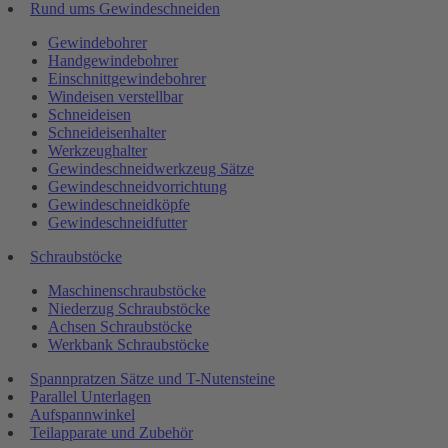
Rund ums Gewindeschneiden
Gewindebohrer
Handgewindebohrer
Einschnittgewindebohrer
Windeisen verstellbar
Schneideisen
Schneideisenhalter
Werkzeughalter
Gewindeschneidwerkzeug Sätze
Gewindeschneidvorrichtung
Gewindeschneidköpfe
Gewindeschneidfutter
Schraubstöcke
Maschinenschraubstöcke
Niederzug Schraubstöcke
Achsen Schraubstöcke
Werkbank Schraubstöcke
Spannpratzen Sätze und T-Nutensteine
Parallel Unterlagen
Aufspannwinkel
Teilapparate und Zubehör