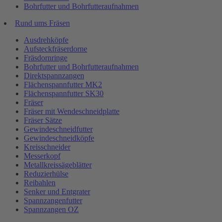
Bohrfutter und Bohrfutteraufnahmen
Rund ums Fräsen
Ausdrehköpfe
Aufsteckfräserdorne
Fräsdornringe
Bohrfutter und Bohrfutteraufnahmen
Direktspannzangen
Flächenspannfutter MK2
Flächenspannfutter SK30
Fräser
Fräser mit Wendeschneidplatte
Fräser Sätze
Gewindeschneidfutter
Gewindeschneidköpfe
Kreisschneider
Messerkopf
Metallkreissägeblätter
Reduzierhülse
Reibahlen
Senker und Entgrater
Spannzangenfutter
Spannzangen OZ