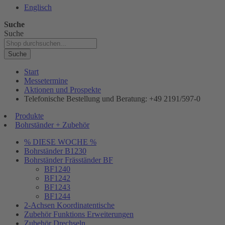
Englisch
Suche
Suche
Suche
Start
Messetermine
Aktionen und Prospekte
Telefonische Bestellung und Beratung: +49 2191/597-0
Produkte
Bohrständer + Zubehör
% DIESE WOCHE %
Bohrständer B1230
Bohrständer Fräsständer BF
BF1240
BF1242
BF1243
BF1244
2-Achsen Koordinatentische
Zubehör Funktions Erweiterungen
Zubehör Drechseln