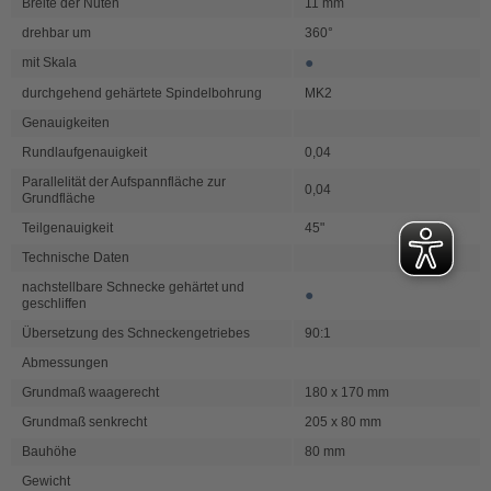
Breite der Nuten
11 mm
drehbar um
360°
●
mit Skala
durchgehend gehärtete Spindelbohrung
MK2
Genauigkeiten
Rundlaufgenauigkeit
0,04
Parallelität der Aufspannfläche zur
0,04
Grundfläche
Teilgenauigkeit
45"
Technische Daten
nachstellbare Schnecke gehärtet und
●
geschliffen
Übersetzung des Schneckengetriebes
90:1
Abmessungen
Grundmaß waagerecht
180 x 170 mm
Grundmaß senkrecht
205 x 80 mm
Bauhöhe
80 mm
Gewicht