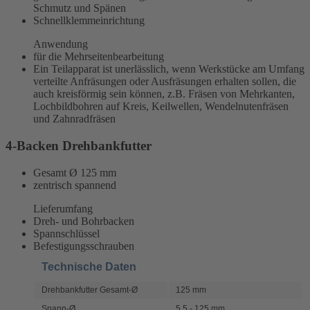
Schmutz und Spänen
Schnellklemmeinrichtung
Anwendung
für die Mehrseitenbearbeitung
Ein Teilapparat ist unerlässlich, wenn Werkstücke am Umfang
verteilte Anfräsungen oder Ausfräsungen erhalten sollen, die
auch kreisförmig sein können, z.B. Fräsen von Mehrkanten,
Lochbildbohren auf Kreis, Keilwellen, Wendelnutenfräsen
und Zahnradfräsen
4-Backen Drehbankfutter
Gesamt Ø 125 mm
zentrisch spannend
Lieferumfang
Dreh- und Bohrbacken
Spannschlüssel
Befestigungsschrauben
Technische Daten
Drehbankfutter Gesamt-Ø
125 mm
Spann-Ø
5,5 - 125 mm