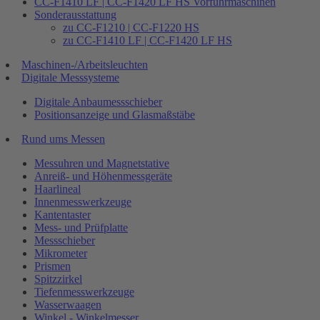
CC-F1410 LF | CC-F1420 LF HS Vorführmaschinen
Sonderausstattung
zu CC-F1210 | CC-F1220 HS
zu CC-F1410 LF | CC-F1420 LF HS
Maschinen-/Arbeitsleuchten
Digitale Messsysteme
Digitale Anbaumessschieber
Positionsanzeige und Glasmaßstäbe
Rund ums Messen
Messuhren und Magnetstative
Anreiß- und Höhenmessgeräte
Haarlineal
Innenmesswerkzeuge
Kantentaster
Mess- und Prüfplatte
Messschieber
Mikrometer
Prismen
Spitzzirkel
Tiefenmesswerkzeuge
Wasserwaagen
Winkel - Winkelmesser