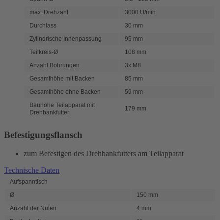
max. Drehzahl
3000 U/min
Durchlass
30 mm
Zylindrische Innenpassung
95 mm
Teilkreis-Ø
108 mm
Anzahl Bohrungen
3x M8
Gesamthöhe mit Backen
85 mm
Gesamthöhe ohne Backen
59 mm
Bauhöhe Teilapparat mit
179 mm
Drehbankfutter
Befestigungsflansch
zum Befestigen des Drehbankfutters am Teilapparat
Technische Daten
Aufspanntisch
Ø
150 mm
Anzahl der Nuten
4 mm