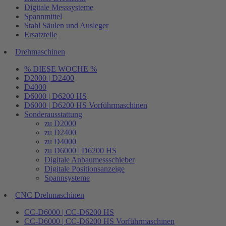
Digitale Messsysteme
Spannmittel
Stahl Säulen und Ausleger
Ersatzteile
Drehmaschinen
% DIESE WOCHE %
D2000 | D2400
D4000
D6000 | D6200 HS
D6000 | D6200 HS Vorführmaschinen
Sonderausstattung
zu D2000
zu D2400
zu D4000
zu D6000 | D6200 HS
Digitale Anbaumessschieber
Digitale Positionsanzeige
Spannsysteme
CNC Drehmaschinen
CC-D6000 | CC-D6200 HS
CC-D6000 | CC-D6200 HS Vorführmaschinen