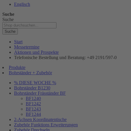
Englisch
Suche
Suche
Suche
Start
Messetermine
Aktionen und Prospekte
Telefonische Bestellung und Beratung: +49 2191/597-0
Produkte
Bohrständer + Zubehör
% DIESE WOCHE %
Bohrständer B1230
Bohrständer Fräsständer BF
BF1240
BF1242
BF1243
BF1244
2-Achsen Koordinatentische
Zubehör Funktions Erweiterungen
Zubehör Drechseln