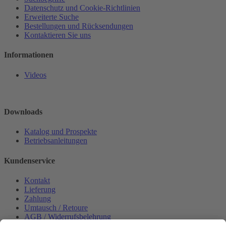
Datenschutz und Cookie-Richtlinien
Erweiterte Suche
Bestellungen und Rücksendungen
Kontaktieren Sie uns
Informationen
Videos
Downloads
Katalog und Prospekte
Betriebsanleitungen
Kundenservice
Kontakt
Lieferung
Zahlung
Umtausch / Retoure
AGB / Widerrufsbelehrung
Onlinesupport