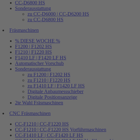
CC-D6800 HS
Sonderausstattung
zu CC-D6000 | CC-D6200 HS
zu CC-D6800 HS
Fräsmaschinen
% DIESE WOCHE %
F1200 | F1202 HS
F1210 | F1220 HS
F1410 LF | F1420 LF HS
Automatischer Vorschub
Sonderausstattung
zu F1200 | F1202 HS
zu F1210 | F1220 HS
zu F1410 LF | F1420 LF HS
Digitale Anbaumessschieber
Digitale Positionsanzeige
2te Wahl Fräsmaschinen
CNC Fräsmaschinen
CC-F1210 | CC-F1220 HS
CC-F1210 | CC-F1220 HS Vorführmaschinen
CC-F1410 LF | CC-F1420 LF HS