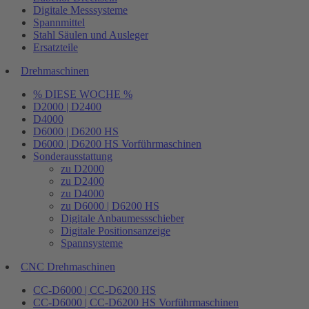
Digitale Messsysteme
Spannmittel
Stahl Säulen und Ausleger
Ersatzteile
Drehmaschinen
% DIESE WOCHE %
D2000 | D2400
D4000
D6000 | D6200 HS
D6000 | D6200 HS Vorführmaschinen
Sonderausstattung
zu D2000
zu D2400
zu D4000
zu D6000 | D6200 HS
Digitale Anbaumessschieber
Digitale Positionsanzeige
Spannsysteme
CNC Drehmaschinen
CC-D6000 | CC-D6200 HS
CC-D6000 | CC-D6200 HS Vorführmaschinen