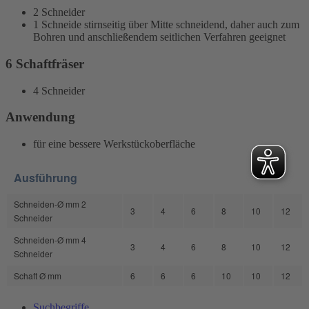
2 Schneider
1 Schneide stirnseitig über Mitte schneidend, daher auch zum
Bohren und anschließendem seitlichen Verfahren geeignet
6 Schaftfräser
4 Schneider
Anwendung
für eine bessere Werkstückoberfläche
Ausführung
Schneiden-Ø mm 2
3
4
6
8
10
12
Schneider
Schneiden-Ø mm 4
3
4
6
8
10
12
Schneider
Schaft Ø mm
6
6
6
10
10
12
Suchbegriffe