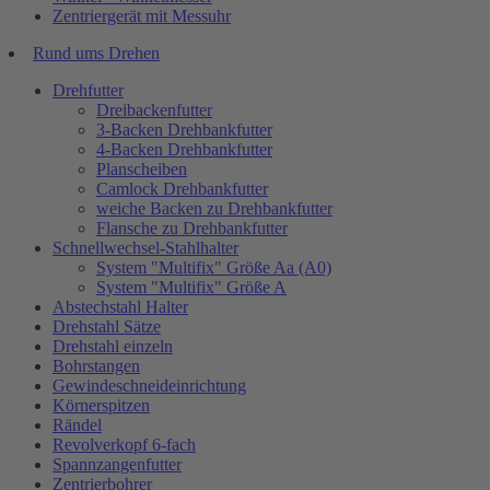
Zentriergerät mit Messuhr
Rund ums Drehen
Drehfutter
Dreibackenfutter
3-Backen Drehbankfutter
4-Backen Drehbankfutter
Planscheiben
Camlock Drehbankfutter
weiche Backen zu Drehbankfutter
Flansche zu Drehbankfutter
Schnellwechsel-Stahlhalter
System "Multifix" Größe Aa (A0)
System "Multifix" Größe A
Abstechstahl Halter
Drehstahl Sätze
Drehstahl einzeln
Bohrstangen
Gewindeschneideinrichtung
Körnerspitzen
Rändel
Revolverkopf 6-fach
Spannzangenfutter
Zentrierbohrer