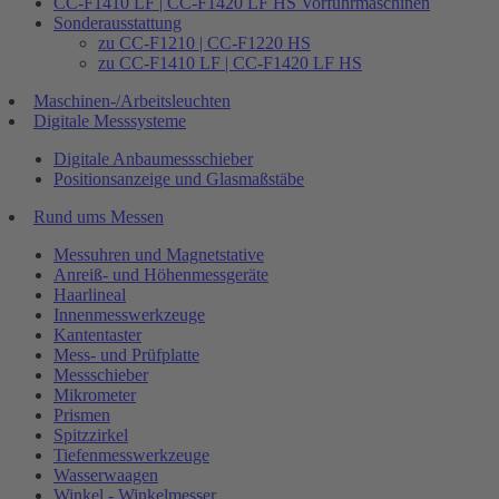
CC-F1410 LF | CC-F1420 LF HS Vorführmaschinen
Sonderausstattung
zu CC-F1210 | CC-F1220 HS
zu CC-F1410 LF | CC-F1420 LF HS
Maschinen-/Arbeitsleuchten
Digitale Messsysteme
Digitale Anbaumessschieber
Positionsanzeige und Glasmaßstäbe
Rund ums Messen
Messuhren und Magnetstative
Anreiß- und Höhenmessgeräte
Haarlineal
Innenmesswerkzeuge
Kantentaster
Mess- und Prüfplatte
Messschieber
Mikrometer
Prismen
Spitzzirkel
Tiefenmesswerkzeuge
Wasserwaagen
Winkel - Winkelmesser