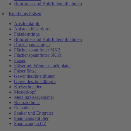
Bohrfutter und Bohrfutteraufnahmen
Rund ums Fräsen
Ausdrehköpfe
Aufsteckfräserdorne
Fräsdornringe
Bohrfutter und Bohrfutteraufnahmen
Direktspannzangen
Flächenspannfutter MK2
Flächenspannfutter SK30
Fräser
Fräser mit Wendeschneidplatte
Fräser Sätze
Gewindeschneidfutter
Gewindeschneidköpfe
Kreisschneider
Messerkopf
Metallkreissägeblätter
Reduzierhülse
Reibahlen
Senker und Entgrater
Spannzangenfutter
Spannzangen OZ