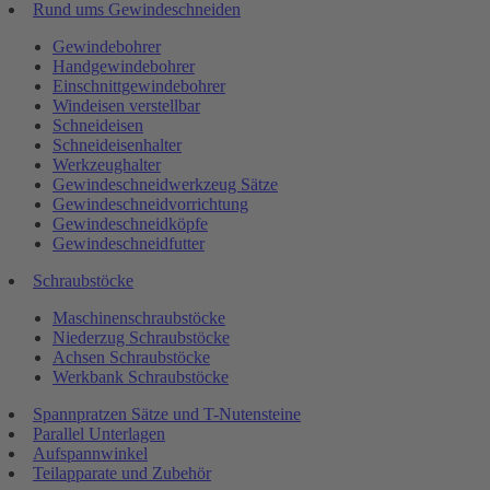
Rund ums Gewindeschneiden
Gewindebohrer
Handgewindebohrer
Einschnittgewindebohrer
Windeisen verstellbar
Schneideisen
Schneideisenhalter
Werkzeughalter
Gewindeschneidwerkzeug Sätze
Gewindeschneidvorrichtung
Gewindeschneidköpfe
Gewindeschneidfutter
Schraubstöcke
Maschinenschraubstöcke
Niederzug Schraubstöcke
Achsen Schraubstöcke
Werkbank Schraubstöcke
Spannpratzen Sätze und T-Nutensteine
Parallel Unterlagen
Aufspannwinkel
Teilapparate und Zubehör