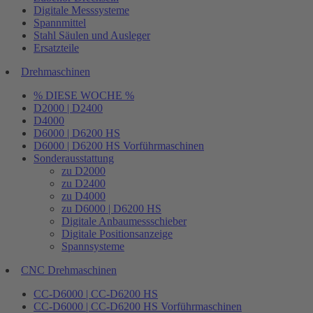
Digitale Messsysteme
Spannmittel
Stahl Säulen und Ausleger
Ersatzteile
Drehmaschinen
% DIESE WOCHE %
D2000 | D2400
D4000
D6000 | D6200 HS
D6000 | D6200 HS Vorführmaschinen
Sonderausstattung
zu D2000
zu D2400
zu D4000
zu D6000 | D6200 HS
Digitale Anbaumessschieber
Digitale Positionsanzeige
Spannsysteme
CNC Drehmaschinen
CC-D6000 | CC-D6200 HS
CC-D6000 | CC-D6200 HS Vorführmaschinen