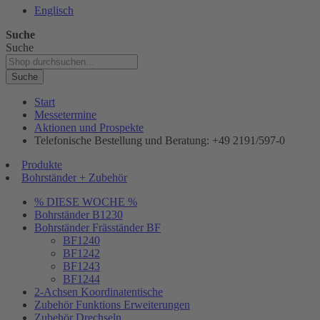
Englisch
Suche
Suche
Suche
Start
Messetermine
Aktionen und Prospekte
Telefonische Bestellung und Beratung: +49 2191/597-0
Produkte
Bohrständer + Zubehör
% DIESE WOCHE %
Bohrständer B1230
Bohrständer Fräsständer BF
BF1240
BF1242
BF1243
BF1244
2-Achsen Koordinatentische
Zubehör Funktions Erweiterungen
Zubehör Drechseln