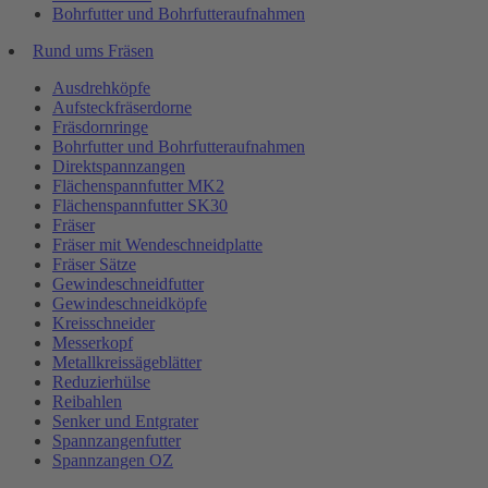
Bohrfutter und Bohrfutteraufnahmen
Rund ums Fräsen
Ausdrehköpfe
Aufsteckfräserdorne
Fräsdornringe
Bohrfutter und Bohrfutteraufnahmen
Direktspannzangen
Flächenspannfutter MK2
Flächenspannfutter SK30
Fräser
Fräser mit Wendeschneidplatte
Fräser Sätze
Gewindeschneidfutter
Gewindeschneidköpfe
Kreisschneider
Messerkopf
Metallkreissägeblätter
Reduzierhülse
Reibahlen
Senker und Entgrater
Spannzangenfutter
Spannzangen OZ