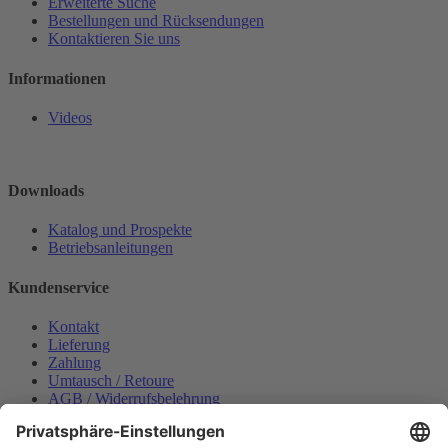
Erweiterte Suche
Bestellungen und Rücksendungen
Kontaktieren Sie uns
Informationen
Videos
Downloads
Katalog und Prospekte
Betriebsanleitungen
Kundenservice
Kontakt
Lieferung
Zahlung
Umtausch / Retoure
AGB / Widerrufsbelehrung
Onlinesupport
Datenschutzerklärung