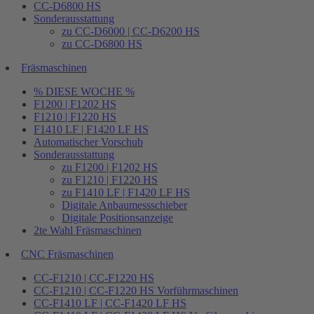
CC-D6800 HS
Sonderausstattung
zu CC-D6000 | CC-D6200 HS
zu CC-D6800 HS
Fräsmaschinen
% DIESE WOCHE %
F1200 | F1202 HS
F1210 | F1220 HS
F1410 LF | F1420 LF HS
Automatischer Vorschub
Sonderausstattung
zu F1200 | F1202 HS
zu F1210 | F1220 HS
zu F1410 LF | F1420 LF HS
Digitale Anbaumessschieber
Digitale Positionsanzeige
2te Wahl Fräsmaschinen
CNC Fräsmaschinen
CC-F1210 | CC-F1220 HS
CC-F1210 | CC-F1220 HS Vorführmaschinen
CC-F1410 LF | CC-F1420 LF HS