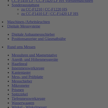
CC-F1410 LF | CC-F1420 LF HS Vorführmaschinen
Sonderausstattung
zu CC-F1210 | CC-F1220 HS
zu CC-F1410 LF | CC-F1420 LF HS
Maschinen-/Arbeitsleuchten
Digitale Messsysteme
Digitale Anbaumessschieber
Positionsanzeige und Glasmaßstäbe
Rund ums Messen
Messuhren und Magnetstative
Anreiß- und Höhenmessgeräte
Haarlineal
Innenmesswerkzeuge
Kantentaster
Mess- und Prüfplatte
Messschieber
Mikrometer
Prismen
Spitzzirkel
Tiefenmesswerkzeuge
Wasserwaagen
Winkel - Winkelmesser