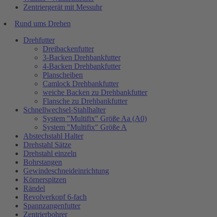
Zentriergerät mit Messuhr
Rund ums Drehen
Drehfutter
Dreibackenfutter
3-Backen Drehbankfutter
4-Backen Drehbankfutter
Planscheiben
Camlock Drehbankfutter
weiche Backen zu Drehbankfutter
Flansche zu Drehbankfutter
Schnellwechsel-Stahlhalter
System "Multifix" Größe Aa (A0)
System "Multifix" Größe A
Abstechstahl Halter
Drehstahl Sätze
Drehstahl einzeln
Bohrstangen
Gewindeschneideinrichtung
Körnerspitzen
Rändel
Revolverkopf 6-fach
Spannzangenfutter
Zentrierbohrer