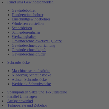
Rund ums Gewindeschneiden
Gewindebohrer
Handgewindebohrer
Einschnittgewindebohrer
Windeisen verstellbar
Schneideisen
Schneideisenhalter
Werkzeughalter
Gewindeschneidwerkzeug Sätze
Gewindeschneidvorrichtung
Gewindeschneidköpfe
Gewindeschneidfutter
Schraubstöcke
Maschinenschraubstöcke
Niederzug Schraubstöcke
Achsen Schraubstöcke
Werkbank Schraubstöcke
Spannpratzen Sätze und T-Nutensteine
Parallel Unterlagen
Aufspannwinkel
Teilapparate und Zubehör