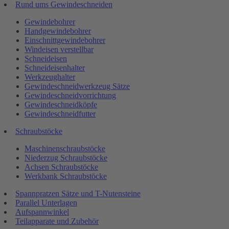
Rund ums Gewindeschneiden
Gewindebohrer
Handgewindebohrer
Einschnittgewindebohrer
Windeisen verstellbar
Schneideisen
Schneideisenhalter
Werkzeughalter
Gewindeschneidwerkzeug Sätze
Gewindeschneidvorrichtung
Gewindeschneidköpfe
Gewindeschneidfutter
Schraubstöcke
Maschinenschraubstöcke
Niederzug Schraubstöcke
Achsen Schraubstöcke
Werkbank Schraubstöcke
Spannpratzen Sätze und T-Nutensteine
Parallel Unterlagen
Aufspannwinkel
Teilapparate und Zubehör