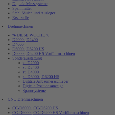
Digitale Messsysteme
Spannmittel
Stahl Säulen und Ausleger
Ersatzteile
Drehmaschinen
% DIESE WOCHE %
D2000 | D2400
D4000
D6000 | D6200 HS
D6000 | D6200 HS Vorführmaschinen
Sonderausstattung
zu D2000
zu D2400
zu D4000
zu D6000 | D6200 HS
Digitale Anbaumessschieber
Digitale Positionsanzeige
Spannsysteme
CNC Drehmaschinen
CC-D6000 | CC-D6200 HS
CC-D6000 | CC-D6200 HS Vorführmaschinen