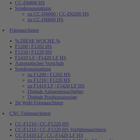
CC-D6800 HS
Sonderausstattung
zu CC-D6000 | CC-D6200 HS
zu CC-D6800 HS
Fräsmaschinen
% DIESE WOCHE %
F1200 | F1202 HS
F1210 | F1220 HS
F1410 LF | F1420 LF HS
Automatischer Vorschub
Sonderausstattung
zu F1200 | F1202 HS
zu F1210 | F1220 HS
zu F1410 LF | F1420 LF HS
Digitale Anbaumessschieber
Digitale Positionsanzeige
2te Wahl Fräsmaschinen
CNC Fräsmaschinen
CC-F1210 | CC-F1220 HS
CC-F1210 | CC-F1220 HS Vorführmaschinen
CC-F1410 LF | CC-F1420 LF HS