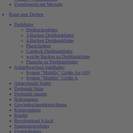
Zentriergerät mit Messuhr
Rund ums Drehen
Drehfutter
Dreibackenfutter
3-Backen Drehbankfutter
4-Backen Drehbankfutter
Planscheiben
Camlock Drehbankfutter
weiche Backen zu Drehbankfutter
Flansche zu Drehbankfutter
Schnellwechsel-Stahlhalter
System "Multifix" Größe Aa (A0)
System "Multifix" Größe A
Abstechstahl Halter
Drehstahl Sätze
Drehstahl einzeln
Bohrstangen
Gewindeschneideinrichtung
Körnerspitzen
Rändel
Revolverkopf 6-fach
Spannzangenfutter
Zentrierbohrer