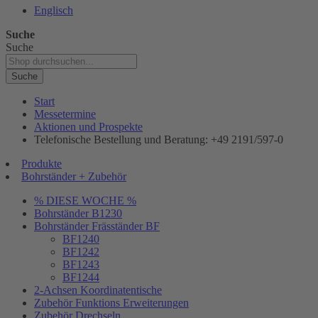
Englisch
Suche
Suche
Suche
Start
Messetermine
Aktionen und Prospekte
Telefonische Bestellung und Beratung: +49 2191/597-0
Produkte
Bohrständer + Zubehör
% DIESE WOCHE %
Bohrständer B1230
Bohrständer Fräsständer BF
BF1240
BF1242
BF1243
BF1244
2-Achsen Koordinatentische
Zubehör Funktions Erweiterungen
Zubehör Drechseln