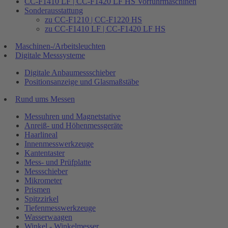
CC-F1410 LF | CC-F1420 LF HS Vorführmaschinen
Sonderausstattung
zu CC-F1210 | CC-F1220 HS
zu CC-F1410 LF | CC-F1420 LF HS
Maschinen-/Arbeitsleuchten
Digitale Messsysteme
Digitale Anbaumessschieber
Positionsanzeige und Glasmaßstäbe
Rund ums Messen
Messuhren und Magnetstative
Anreiß- und Höhenmessgeräte
Haarlineal
Innenmesswerkzeuge
Kantentaster
Mess- und Prüfplatte
Messschieber
Mikrometer
Prismen
Spitzzirkel
Tiefenmesswerkzeuge
Wasserwaagen
Winkel - Winkelmesser