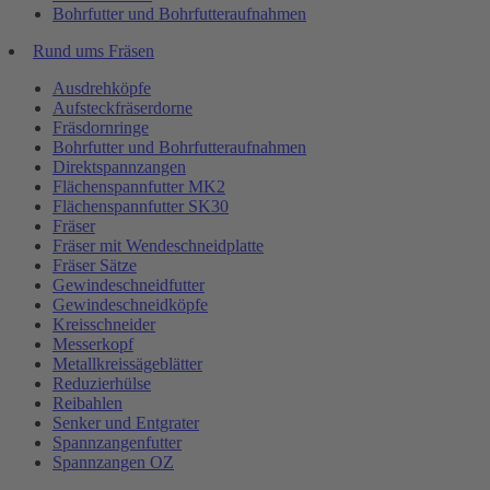
Bohrfutter und Bohrfutteraufnahmen
Rund ums Fräsen
Ausdrehköpfe
Aufsteckfräserdorne
Fräsdornringe
Bohrfutter und Bohrfutteraufnahmen
Direktspannzangen
Flächenspannfutter MK2
Flächenspannfutter SK30
Fräser
Fräser mit Wendeschneidplatte
Fräser Sätze
Gewindeschneidfutter
Gewindeschneidköpfe
Kreisschneider
Messerkopf
Metallkreissägeblätter
Reduzierhülse
Reibahlen
Senker und Entgrater
Spannzangenfutter
Spannzangen OZ