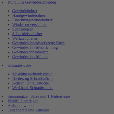
Rund ums Gewindeschneiden
Gewindebohrer
Handgewindebohrer
Einschnittgewindebohrer
Windeisen verstellbar
Schneideisen
Schneideisenhalter
Werkzeughalter
Gewindeschneidwerkzeug Sätze
Gewindeschneidvorrichtung
Gewindeschneidköpfe
Gewindeschneidfutter
Schraubstöcke
Maschinenschraubstöcke
Niederzug Schraubstöcke
Achsen Schraubstöcke
Werkbank Schraubstöcke
Spannpratzen Sätze und T-Nutensteine
Parallel Unterlagen
Aufspannwinkel
Teilapparate und Zubehör