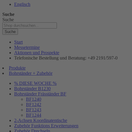
Englisch
Suche
Suche
Suche
Start
Messetermine
Aktionen und Prospekte
Telefonische Bestellung und Beratung: +49 2191/597-0
Produkte
Bohrständer + Zubehör
% DIESE WOCHE %
Bohrständer B1230
Bohrständer Fräsständer BF
BF1240
BF1242
BF1243
BF1244
2-Achsen Koordinatentische
Zubehör Funktions Erweiterungen
Zubehör Drechseln