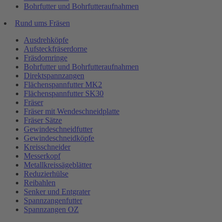
Bohrfutter und Bohrfutteraufnahmen
Rund ums Fräsen
Ausdrehköpfe
Aufsteckfräserdorne
Fräsdornringe
Bohrfutter und Bohrfutteraufnahmen
Direktspannzangen
Flächenspannfutter MK2
Flächenspannfutter SK30
Fräser
Fräser mit Wendeschneidplatte
Fräser Sätze
Gewindeschneidfutter
Gewindeschneidköpfe
Kreisschneider
Messerkopf
Metallkreissägeblätter
Reduzierhülse
Reibahlen
Senker und Entgrater
Spannzangenfutter
Spannzangen OZ