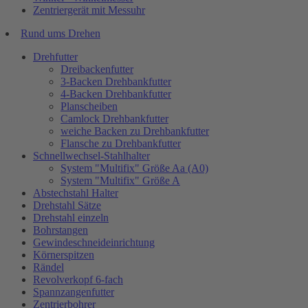
Zentriergerät mit Messuhr
Rund ums Drehen
Drehfutter
Dreibackenfutter
3-Backen Drehbankfutter
4-Backen Drehbankfutter
Planscheiben
Camlock Drehbankfutter
weiche Backen zu Drehbankfutter
Flansche zu Drehbankfutter
Schnellwechsel-Stahlhalter
System "Multifix" Größe Aa (A0)
System "Multifix" Größe A
Abstechstahl Halter
Drehstahl Sätze
Drehstahl einzeln
Bohrstangen
Gewindeschneideinrichtung
Körnerspitzen
Rändel
Revolverkopf 6-fach
Spannzangenfutter
Zentrierbohrer