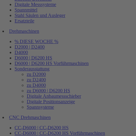
Digitale Messsysteme
Spannmittel
Stahl Säulen und Ausleger
Ersatzteile
Drehmaschinen
% DIESE WOCHE %
D2000 | D2400
D4000
D6000 | D6200 HS
D6000 | D6200 HS Vorführmaschinen
Sonderausstattung
zu D2000
zu D2400
zu D4000
zu D6000 | D6200 HS
Digitale Anbaumessschieber
Digitale Positionsanzeige
Spannsysteme
CNC Drehmaschinen
CC-D6000 | CC-D6200 HS
CC-D6000 | CC-D6200 HS Vorführmaschinen