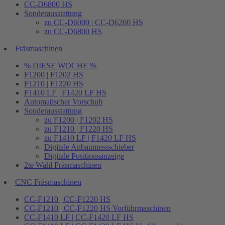
CC-D6800 HS
Sonderausstattung
zu CC-D6000 | CC-D6200 HS
zu CC-D6800 HS
Fräsmaschinen
% DIESE WOCHE %
F1200 | F1202 HS
F1210 | F1220 HS
F1410 LF | F1420 LF HS
Automatischer Vorschub
Sonderausstattung
zu F1200 | F1202 HS
zu F1210 | F1220 HS
zu F1410 LF | F1420 LF HS
Digitale Anbaumessschieber
Digitale Positionsanzeige
2te Wahl Fräsmaschinen
CNC Fräsmaschinen
CC-F1210 | CC-F1220 HS
CC-F1210 | CC-F1220 HS Vorführmaschinen
CC-F1410 LF | CC-F1420 LF HS