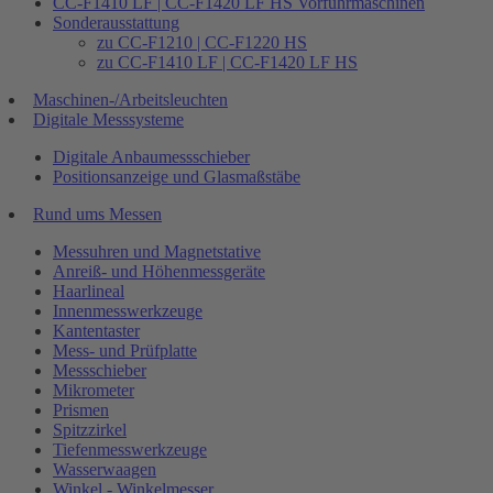
CC-F1410 LF | CC-F1420 LF HS Vorführmaschinen
Sonderausstattung
zu CC-F1210 | CC-F1220 HS
zu CC-F1410 LF | CC-F1420 LF HS
Maschinen-/Arbeitsleuchten
Digitale Messsysteme
Digitale Anbaumessschieber
Positionsanzeige und Glasmaßstäbe
Rund ums Messen
Messuhren und Magnetstative
Anreiß- und Höhenmessgeräte
Haarlineal
Innenmesswerkzeuge
Kantentaster
Mess- und Prüfplatte
Messschieber
Mikrometer
Prismen
Spitzzirkel
Tiefenmesswerkzeuge
Wasserwaagen
Winkel - Winkelmesser