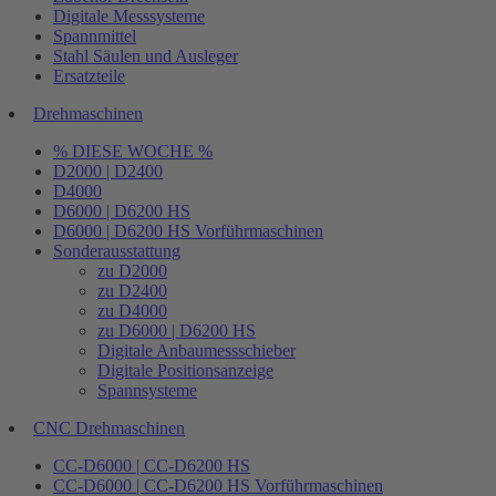
Digitale Messsysteme
Spannmittel
Stahl Säulen und Ausleger
Ersatzteile
Drehmaschinen
% DIESE WOCHE %
D2000 | D2400
D4000
D6000 | D6200 HS
D6000 | D6200 HS Vorführmaschinen
Sonderausstattung
zu D2000
zu D2400
zu D4000
zu D6000 | D6200 HS
Digitale Anbaumessschieber
Digitale Positionsanzeige
Spannsysteme
CNC Drehmaschinen
CC-D6000 | CC-D6200 HS
CC-D6000 | CC-D6200 HS Vorführmaschinen