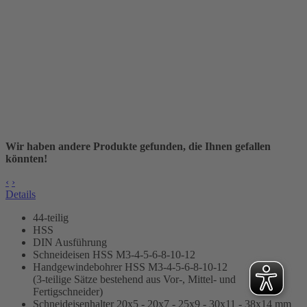
Wir haben andere Produkte gefunden, die Ihnen gefallen
könnten!
‹
›
Details
44-teilig
HSS
DIN Ausführung
Schneideisen HSS M3-4-5-6-8-10-12
Handgewindebohrer HSS M3-4-5-6-8-10-12
(3-teilige Sätze bestehend aus Vor-, Mittel- und
Fertigschneider)
Schneideisenhalter 20x5 - 20x7 - 25x9 - 30x11 - 38x14 mm