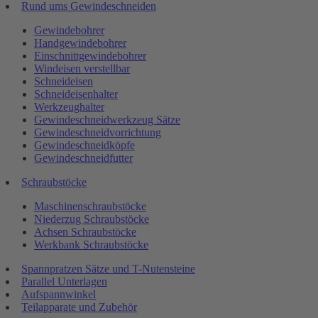
Rund ums Gewindeschneiden
Gewindebohrer
Handgewindebohrer
Einschnittgewindebohrer
Windeisen verstellbar
Schneideisen
Schneideisenhalter
Werkzeughalter
Gewindeschneidwerkzeug Sätze
Gewindeschneidvorrichtung
Gewindeschneidköpfe
Gewindeschneidfutter
Schraubstöcke
Maschinenschraubstöcke
Niederzug Schraubstöcke
Achsen Schraubstöcke
Werkbank Schraubstöcke
Spannpratzen Sätze und T-Nutensteine
Parallel Unterlagen
Aufspannwinkel
Teilapparate und Zubehör