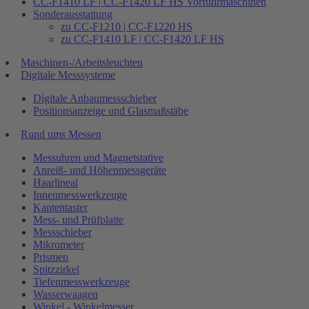
CC-F1410 LF | CC-F1420 LF HS Vorführmaschinen
Sonderausstattung
zu CC-F1210 | CC-F1220 HS
zu CC-F1410 LF | CC-F1420 LF HS
Maschinen-/Arbeitsleuchten
Digitale Messsysteme
Digitale Anbaumessschieber
Positionsanzeige und Glasmaßstäbe
Rund ums Messen
Messuhren und Magnetstative
Anreiß- und Höhenmessgeräte
Haarlineal
Innenmesswerkzeuge
Kantentaster
Mess- und Prüfplatte
Messschieber
Mikrometer
Prismen
Spitzzirkel
Tiefenmesswerkzeuge
Wasserwaagen
Winkel - Winkelmesser