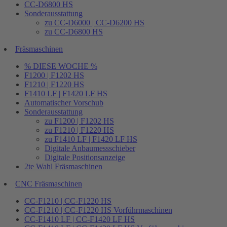
CC-D6800 HS
Sonderausstattung
zu CC-D6000 | CC-D6200 HS
zu CC-D6800 HS
Fräsmaschinen
% DIESE WOCHE %
F1200 | F1202 HS
F1210 | F1220 HS
F1410 LF | F1420 LF HS
Automatischer Vorschub
Sonderausstattung
zu F1200 | F1202 HS
zu F1210 | F1220 HS
zu F1410 LF | F1420 LF HS
Digitale Anbaumessschieber
Digitale Positionsanzeige
2te Wahl Fräsmaschinen
CNC Fräsmaschinen
CC-F1210 | CC-F1220 HS
CC-F1210 | CC-F1220 HS Vorführmaschinen
CC-F1410 LF | CC-F1420 LF HS