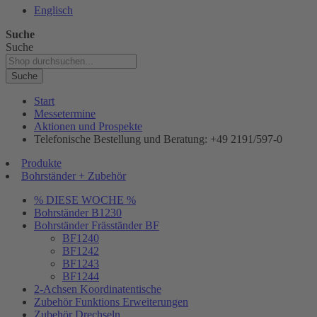
Englisch
Suche
Suche
Suche
Start
Messetermine
Aktionen und Prospekte
Telefonische Bestellung und Beratung: +49 2191/597-0
Produkte
Bohrständer + Zubehör
% DIESE WOCHE %
Bohrständer B1230
Bohrständer Fräsständer BF
BF1240
BF1242
BF1243
BF1244
2-Achsen Koordinatentische
Zubehör Funktions Erweiterungen
Zubehör Drechseln