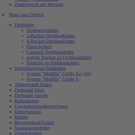
Zentriergerät mit Messuhr
Rund ums Drehen
Drehfutter
Dreibackenfutter
3-Backen Drehbankfutter
4-Backen Drehbankfutter
Planscheiben
Camlock Drehbankfutter
weiche Backen zu Drehbankfutter
Flansche zu Drehbankfutter
Schnellwechsel-Stahlhalter
System "Multifix" Größe Aa (A0)
System "Multifix" Größe A
Abstechstahl Halter
Drehstahl Sätze
Drehstahl einzeln
Bohrstangen
Gewindeschneideinrichtung
Körnerspitzen
Rändel
Revolverkopf 6-fach
Spannzangenfutter
Zentrierbohrer