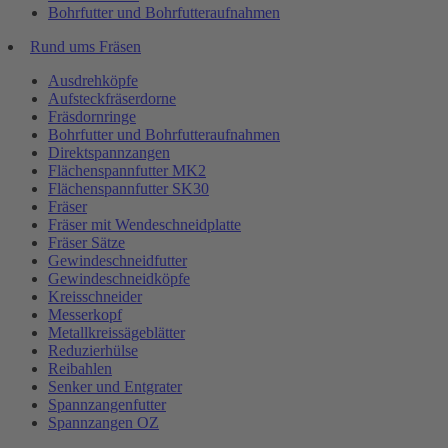
Bohrfutter und Bohrfutteraufnahmen
Rund ums Fräsen
Ausdrehköpfe
Aufsteckfräserdorne
Fräsdornringe
Bohrfutter und Bohrfutteraufnahmen
Direktspannzangen
Flächenspannfutter MK2
Flächenspannfutter SK30
Fräser
Fräser mit Wendeschneidplatte
Fräser Sätze
Gewindeschneidfutter
Gewindeschneidköpfe
Kreisschneider
Messerkopf
Metallkreissägeblätter
Reduzierhülse
Reibahlen
Senker und Entgrater
Spannzangenfutter
Spannzangen OZ